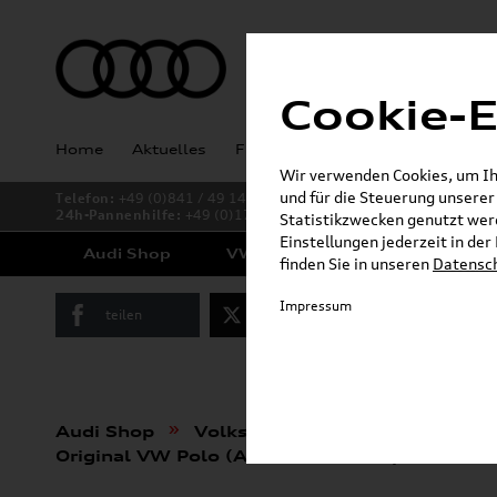
Cookie-E
Home
Aktuelles
Fahrzeugankauf
Angebote
Wir verwenden Cookies, um Ihn
und für die Steuerung unsere
Telefon:
+49 (0)841 / 49 140
24h-Pannenhilfe:
+49 (0)171 / 870 72 87
Statistikzwecken genutzt werd
Einstellungen jederzeit in de
Audi Shop
VW Shop
Cupra Shop
finden Sie in unseren
Datensc
Impressum
teilen
Twitter
Instagram
»
»
Audi Shop
Volkswagen Produkte
Komp
Original VW Polo (AW) Winterkomplettradsatz,