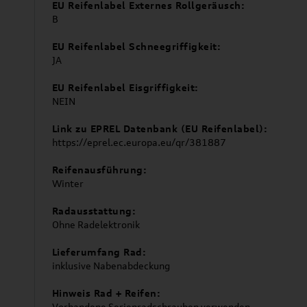
EU Reifenlabel Externes Rollgeräusch:
B
EU Reifenlabel Schneegriffigkeit:
JA
EU Reifenlabel Eisgriffigkeit:
NEIN
Link zu EPREL Datenbank (EU Reifenlabel):
https://eprel.ec.europa.eu/qr/381887
Reifenausführung:
Winter
Radausstattung:
Ohne Radelektronik
Lieferumfang Rad:
inklusive Nabenabdeckung
Hinweis Rad + Reifen:
Vorhandene Serienradschrauben verwenden