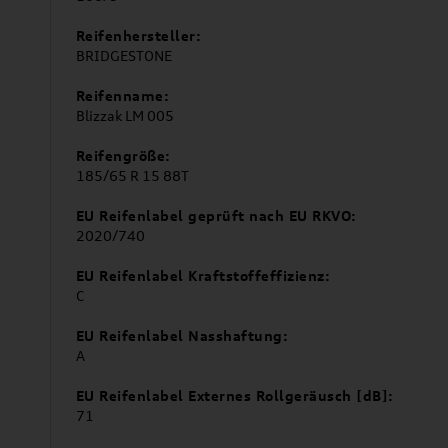
Reifenhersteller:
BRIDGESTONE
Reifenname:
Blizzak LM 005
Reifengröße:
185/65 R 15 88T
EU Reifenlabel geprüft nach EU RKVO:
2020/740
EU Reifenlabel Kraftstoffeffizienz:
C
EU Reifenlabel Nasshaftung:
A
EU Reifenlabel Externes Rollgeräusch [dB]:
71