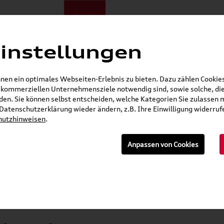
instellungen
E-Mobilität
Darum zu uns
NORA®
Mietwagen
Jobs
en ein optimales Webseiten-Erlebnis zu bieten. Dazu zählen Cookies,
r kommerziellen Unternehmensziele notwendig sind, sowie solche, die
Gerade geschlossen
en. Sie können selbst entscheiden, welche Kategorien Sie zulassen 
r Datenschutzerklärung wieder ändern, z.B. Ihre Einwilligung widerru
Seat Shop
Skoda Shop
Audi E-Mobility Shop
hutzhinweisen
.
E-Mail
Anpassen von Cookies
»
»
letträder & Zubehör
Kompletträder
Winterk
 Corvara, Brillantsilber, 15 Zoll