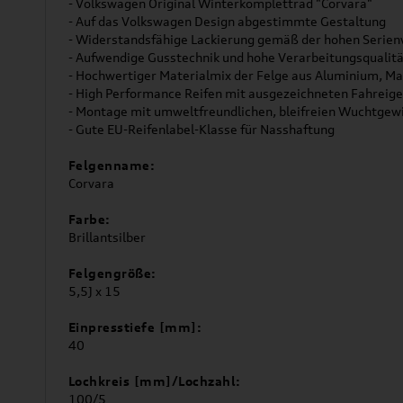
- Volkswagen Original Winterkomplettrad "Corvara"
- Auf das Volkswagen Design abgestimmte Gestaltung
- Widerstandsfähige Lackierung gemäß der hohen Serie
- Aufwendige Gusstechnik und hohe Verarbeitungsqualitä
- Hochwertiger Materialmix der Felge aus Aluminium, M
- High Performance Reifen mit ausgezeichneten Fahreigen
- Montage mit umweltfreundlichen, bleifreien Wuchtgewi
- Gute EU-Reifenlabel-Klasse für Nasshaftung
Felgenname:
Corvara
Farbe:
Brillantsilber
Felgengröße:
5,5J x 15
Einpresstiefe [mm]:
40
Lochkreis [mm]/Lochzahl:
100/5