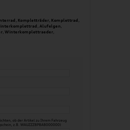
nterrad
,
Kompletträder
,
Komplettrad
,
interkomplettrad
,
Alufelgen
,
er
,
Winterkomplettraeder
,
r
chten, ob der Artikel zu Ihrem Fahrzeug
zeugschein, z.B. WAUZZZ8P8AB000000)