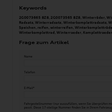
Keywords
2G0073665 8Z8
,
2G0073565 8Z8
,
Winterräder
,
Wi
Radsatz
,
Winterradsatz
,
Winterkomplettradsatz
,
W
Speichen
,
reifen
,
winterreifen
,
Winterkompletträd
Winterkomplettrad
,
Winterraeder
,
Komplettraede
Frage zum Artikel
Name
Telefon
E-Mail*
Fahrgestellnummer (nur auszufüllen, wenn Sie überprüfen mö
passt. Diese 17-stellige Nummer finden Sie in Ihrem Fahr