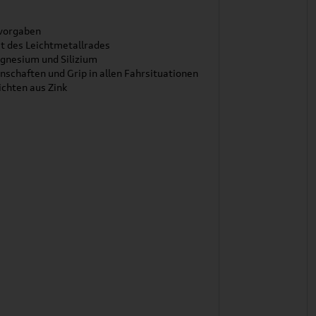
nvorgaben
t des Leichtmetallrades
agnesium und Silizium
schaften und Grip in allen Fahrsituationen
chten aus Zink