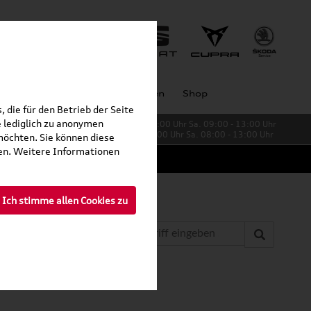
Unternehmen
Großkunden
Shop
 die für den Betrieb der Seite
 lediglich zu anonymen
Verkauf:
Mo. - Fr. 08:00 - 19:00 Uhr Sa. 09:00 - 13:00 Uhr
Service:
Mo. - Fr. 06:00 - 20:00 Uhr Sa. 08:00 - 13:00 Uhr
möchten. Sie können diese
fen. Weitere Informationen
Ich stimme allen Cookies zu
»
»
ompletträder
Polo