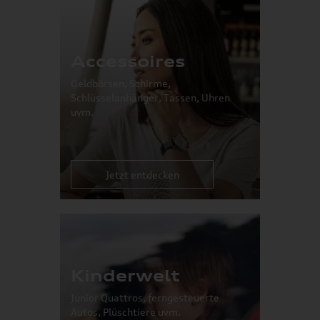
Accessoires
Geldbörsen, Schirme,
Schlüsselanhänger, Tassen, Uhren
uvm.
Jetzt entdecken
Kinderwelt
Junior Quattros, ferngesteuerte
Autos, Plüschtiere uvm.