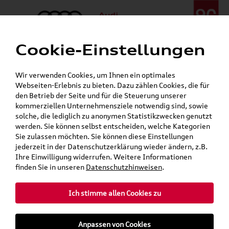
Cookie-Einstellungen
Menü
Telefon:
+49 (0)841 / 49 140
Wir verwenden Cookies, um Ihnen ein optimales
24h-Pannenhilfe:
+49 (0)171 / 870 72 87
Webseiten-Erlebnis zu bieten. Dazu zählen Cookies, die für
Gerade geschlossen
den Betrieb der Seite und für die Steuerung unserer
Verkauf:
Mo. - Fr. 08:00 - 19:00 Uhr Sa. 09:00 - 13:00 Uhr
kommerziellen Unternehmensziele notwendig sind, sowie
Service:
Mo. - Fr. 06:00 - 20:00 Uhr Sa. 08:00 - 13:00 Uhr
solche, die lediglich zu anonymen Statistikzwecken genutzt
werden. Sie können selbst entscheiden, welche Kategorien
Sie zulassen möchten. Sie können diese Einstellungen
jederzeit in der Datenschutzerklärung wieder ändern, z.B.
Ihre Einwilligung widerrufen. Weitere Informationen
teilen
Twitter
Instagram
WhatsApp
E-Mail
finden Sie in unseren
Datenschutzhinweisen
.
»
Audi Shop
Audi Collection
Ich stimme allen Cookies zu
Mein Kundenkonto
Warenkorb
Anpassen von Cookies