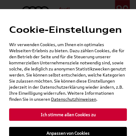
Cookie-Einstellungen
Menü
Telefon:
+49 (0)841 / 49 140
Wir verwenden Cookies, um Ihnen ein optimales
24h-Pannenhilfe:
+49 (0)171 / 870 72 87
Webseiten-Erlebnis zu bieten. Dazu zählen Cookies, die für
Gerade geöffnet
den Betrieb der Seite und für die Steuerung unserer
Verkauf:
Mo. - Fr. 08:00 - 19:00 Uhr Sa. 09:00 - 13:00 Uhr
kommerziellen Unternehmensziele notwendig sind, sowie
Service:
Mo. - Fr. 06:00 - 20:00 Uhr Sa. 08:00 - 13:00 Uhr
solche, die lediglich zu anonymen Statistikzwecken genutzt
werden. Sie können selbst entscheiden, welche Kategorien
Sie zulassen möchten. Sie können diese Einstellungen
jederzeit in der Datenschutzerklärung wieder ändern, z.B.
Ihre Einwilligung widerrufen. Weitere Informationen
teilen
Twitter
Instagram
WhatsApp
E-Mail
finden Sie in unseren
Datenschutzhinweisen
.
»
»
Audi Shop
Audi Collection
Ich stimme allen Cookies zu
Taschen & Gepäck
Anpassen von Cookies
Mein Kundenkonto
Warenkorb