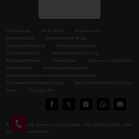
Homepage
AGB Shop
Impressum
Datenschutz
Datenschutz Shop
Versand/Zahlung
Herstellergarantie
Widerrufsrecht
Reifenkennzeichnung
Energieeffizienz
Newsletter
code-of-conduct für
Lieferanten
Hinweisgebersystem
Arbeitssicherheit und Gesundheitsschutz
Barrierefreiheitserklärung
Barrierefreiheitserklärung
Shop
Eu Data Act
teilen
Twitter
Instagram
WhatsApp
E-
Mail
© 2026 Audi Zentrum Ingolstadt - Karl Brod GmbH. Alle
Rechte vorbehalten