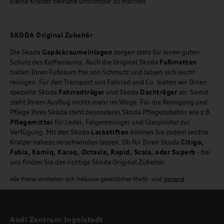
kleine Kratzer beinahe unsichtbar zu machen.
SKODA Original Zubehör
Die Skoda
Gepäckraumeinlagen
sorgen stets für einen guten
Schutz des Kofferraums. Auch die Original Skoda
Fußmatten
halten Ihren Fußraum frei von Schmutz und lassen sich leicht
reinigen. Für den Transport von Fahrrad und Co. bieten wir Ihnen
spezielle Skoda
Fahrradträger
und Skoda
Dachträger
an. Somit
steht Ihrem Ausflug nichts mehr im Wege. Für die Reinigung und
Pflege Ihres Skoda steht besonderes Skoda Pflegezubehör wie z.B.
Pflegemittel
für Leder, Felgenreiniger und Glaspolitur zur
Verfügung. Mit den Skoda
Lackstiften
können Sie zudem leichte
Kratzer nahezu verschwinden lassen. Ob für Ihren Skoda
Citigo,
Fabia, Kamiq, Karoq, Octavia, Rapid, Scala, oder Superb
- bei
uns finden Sie das richtige Skoda Original Zubehör.
Alle Preise verstehen sich inklusive gesetzlicher MwSt. und
Versand
Audi Zentrum Ingolstadt