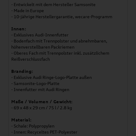
- Entwickelt mit dem Hersteller Samsonite
- Made in Europe
- 10-jährige Herstellergarantie, wecare-Programm
Innen:
- Exklusives Audi-Innenfutter
- Bodenfach mit Trennpolster und abnehmbaren,
höhenverstellbaren Packriemen
- Oberes Fach mit Trennpolster inkl. zusätzlichem
Reißverschlussfach
Branding:
- Exklusive Audi Ringe-Logo-Platte außen
- Samsonite-Logo-Platte
- Innenfutter mit Audi Ringen
Maße / Volumen / Gewicht:
- 69 x 48 x 29 cm / 75 l / 2.8 kg
Material:
- Schale: Polypropylen
- Innen: Recyceltes PET-Polyester