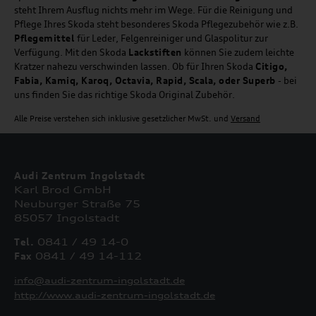
steht Ihrem Ausflug nichts mehr im Wege. Für die Reinigung und
Pflege Ihres Skoda steht besonderes Skoda Pflegezubehör wie z.B.
Pflegemittel
für Leder, Felgenreiniger und Glaspolitur zur
Verfügung. Mit den Skoda
Lackstiften
können Sie zudem leichte
Kratzer nahezu verschwinden lassen. Ob für Ihren Skoda
Citigo,
Fabia, Kamiq, Karoq, Octavia, Rapid, Scala, oder Superb
- bei
uns finden Sie das richtige Skoda Original Zubehör.
Alle Preise verstehen sich inklusive gesetzlicher MwSt. und
Versand
Audi Zentrum Ingolstadt
Karl Brod GmbH
Neuburger Straße 75
85057 Ingolstadt
Tel.
0841 / 49 14-0
Fax
0841 / 49 14-112
info@audi-zentrum-ingolstadt.de
http://www.audi-zentrum-ingolstadt.de