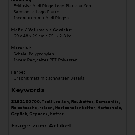
- Exklusive Audi Ringe-Logo-Platte außen
- Samsonite-Logo-Platte
- Innenfutter mit Audi Ringen
Maße / Volumen / Gewicht:
- 69 x 48 x 29 cm / 75 l / 2.8 kg
Material:
- Schale: Polypropylen
- Innen: Recyceltes PET-Polyester
Farbe:
- Graphit matt mit schwarzen Details
Keywords
3152100700
,
Trolli
,
rollen
,
Rollkoffer
,
Samsonite
,
Reisetasche
,
reisen
,
Hartschalenkoffer
,
Hartschale
,
Gepäck
,
Gepaeck
,
Koffer
Frage zum Artikel