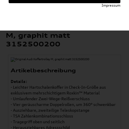
»
»
Taschen & Gepäck
Taschen & Gepäck
Impressum
Original Audi Koffertrolley M, graphit matt
3152500200
Original Audi Koffertrolley
M, graphit matt
3152500200
Artikelbeschreibung
Details:
- Leichter Hartschalenkoffer in Check-In-Größe aus
exklusivem mehrschichtigem Roxkin™ Material
- Umlaufender Zwei-Wege-Reißverschluss
- Vier geräuscharme Doppelrollen, um 360° schwenkbar
- Ausziehbare, zweiteilige Teleskopstange
- TSA Zahlenkombinationsschloss
- Tragegriff oben und seitlich
- Herausziehbares Adressschild