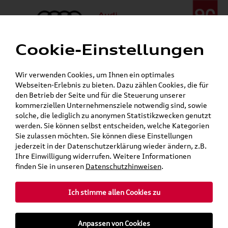
Cookie-Einstellungen
Menü
Telefon:
+49 (0)841 / 49 140
Wir verwenden Cookies, um Ihnen ein optimales
24h-Pannenhilfe:
+49 (0)171 / 870 72 87
Webseiten-Erlebnis zu bieten. Dazu zählen Cookies, die für
Gerade geöffnet
den Betrieb der Seite und für die Steuerung unserer
Verkauf:
Mo. - Fr. 08:00 - 19:00 Uhr Sa. 09:00 - 13:00 Uhr
kommerziellen Unternehmensziele notwendig sind, sowie
Service:
Mo. - Fr. 06:00 - 20:00 Uhr Sa. 08:00 - 13:00 Uhr
solche, die lediglich zu anonymen Statistikzwecken genutzt
werden. Sie können selbst entscheiden, welche Kategorien
Sie zulassen möchten. Sie können diese Einstellungen
jederzeit in der Datenschutzerklärung wieder ändern, z.B.
Ihre Einwilligung widerrufen. Weitere Informationen
teilen
Twitter
Instagram
WhatsApp
E-Mail
finden Sie in unseren
Datenschutzhinweisen
.
Ich stimme allen Cookies zu
»
»
Audi Shop
Audi Collection
Anpassen von Cookies