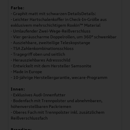
Farbe:
- Graphit matt mit schwarzen DetailsDetails:
- Leichter Hartschalenkoffer in Check-In-Größe aus
exklusivem mehrschichtigem Roxkin™ Material
- Umlaufender Zwei-Wege-Reißverschluss
- Vier geräuscharme Doppelrollen, um 360° schwenkbar
- Ausziehbare, zweiteilige Teleskopstange
- TSA Zahlenkombinationsschloss
- Tragegriff oben und seitlich
- Herausziehbares Adressschild
- Entwickelt mit dem Hersteller Samsonite
- Made in Europe
- 10-jährige Herstellergarantie, wecare-Programm
Innen:
- Exklusives Audi-Innenfutter
- Bodenfach mit Trennpolster und abnehmbaren,
höhenverstellbaren Packriemen
- Oberes Fach mit Trennpolster inkl. zusätzlichem
Reißverschlussfach
Branding: