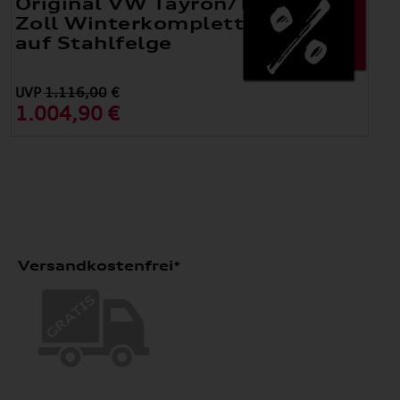
Original VW Tayron/Tiguan 17
Zoll Winterkomplettradsatz
auf Stahlfelge
UVP
1.116,00
€
1.004,90 €
Versandkostenfrei*