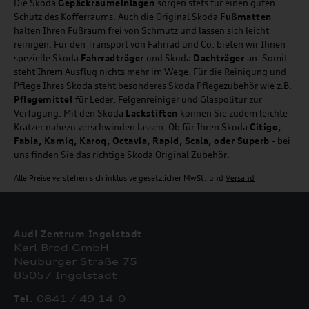
Die Skoda
Gepäckraumeinlagen
sorgen stets für einen guten
Schutz des Kofferraums. Auch die Original Skoda
Fußmatten
halten Ihren Fußraum frei von Schmutz und lassen sich leicht
reinigen. Für den Transport von Fahrrad und Co. bieten wir Ihnen
spezielle Skoda
Fahrradträger
und Skoda
Dachträger
an. Somit
steht Ihrem Ausflug nichts mehr im Wege. Für die Reinigung und
Pflege Ihres Skoda steht besonderes Skoda Pflegezubehör wie z.B.
Pflegemittel
für Leder, Felgenreiniger und Glaspolitur zur
Verfügung. Mit den Skoda
Lackstiften
können Sie zudem leichte
Kratzer nahezu verschwinden lassen. Ob für Ihren Skoda
Citigo,
Fabia, Kamiq, Karoq, Octavia, Rapid, Scala, oder Superb
- bei
uns finden Sie das richtige Skoda Original Zubehör.
Alle Preise verstehen sich inklusive gesetzlicher MwSt. und
Versand
Audi Zentrum Ingolstadt
Karl Brod GmbH
Neuburger Straße 75
85057 Ingolstadt
Tel.
0841 / 49 14-0