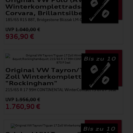
Original VW Polo (AW)
Winterkomplettradsatz,
Corvara, Brillantsilber, 15 Zoll
185/65 R15 88T, Bridgestone Blizzak LM-005
UVP
1.040,00
€
936,90 €
Bis zu 10
Original VW Tayron/Tiguan 17
Zoll Winterkomplettradsatz
"Rockingham"
215/65 R 17 99H CONTINENTAL WinterContact TS 870 P Seal
UVP
1.956,00
€
1.760,90 €
Bis zu 10