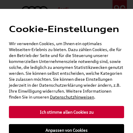
Cookie-Einstellungen
Menü
Telefon:
+49 (0)841 / 49 140
Wir verwenden Cookies, um Ihnen ein optimales
24h-Pannenhilfe:
+49 (0)171 / 870 72 87
Webseiten-Erlebnis zu bieten. Dazu zählen Cookies, die für
Gerade geschlossen
den Betrieb der Seite und für die Steuerung unserer
Verkauf:
Mo. - Fr. 08:00 - 19:00 Uhr Sa. 09:00 - 13:00 Uhr
kommerziellen Unternehmensziele notwendig sind, sowie
Service:
Mo. - Fr. 06:00 - 20:00 Uhr Sa. 08:00 - 13:00 Uhr
solche, die lediglich zu anonymen Statistikzwecken genutzt
werden. Sie können selbst entscheiden, welche Kategorien
Sie zulassen möchten. Sie können diese Einstellungen
jederzeit in der Datenschutzerklärung wieder ändern, z.B.
Ihre Einwilligung widerrufen. Weitere Informationen
teilen
Twitter
Instagram
WhatsApp
E-Mail
finden Sie in unseren
Datenschutzhinweisen
.
»
»
Audi Shop
Volkswagen Produkte
Ich stimme allen Cookies zu
»
Kompletträder & Zubehör
Kompletträder
»
Winterkompletträder
Anpassen von Cookies