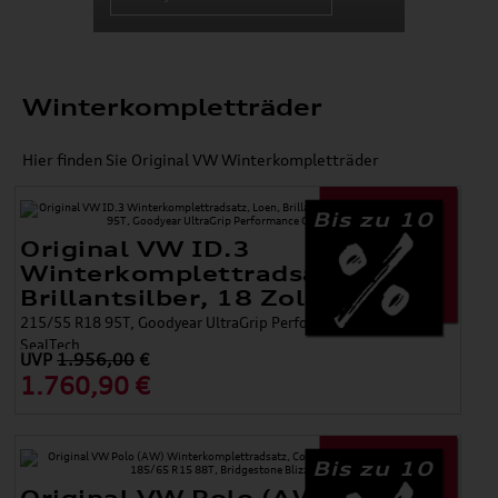
Winterkompletträder
Hier finden Sie Original VW Winterkompletträder
Bis zu 10
Original VW ID.3
Winterkomplettradsatz, Loen,
Brillantsilber, 18 Zoll
215/55 R18 95T, Goodyear UltraGrip Performance Gen1 ⊕
SealTech
UVP
1.956,00
€
1.760,90 €
Bis zu 10