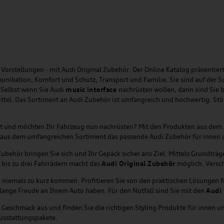
Vorstellungen - mit Audi Original Zubehör. Der Online Katalog präsentiert
unikation, Komfort und Schutz, Transport und Familie. Sie sind auf der 
 Selbst wenn Sie Audi
music
interface
nachrüsten wollen, dann sind Sie b
ittel. Das Sortiment an Audi Zubehör ist umfangreich und hochwertig. St
ht und möchten Ihr Fahrzeug nun nachrüsten? Mit den Produkten aus dem
tzt aus dem umfangreichen Sortiment das passende Audi Zubehör für innen
behör bringen Sie sich und Ihr Gepäck sicher ans Ziel. Mittels Grundträ
 bis zu drei Fahrrädern macht das
Audi Original Zubehör
möglich. Versch
i niemals zu kurz kommen. Profitieren Sie von den praktischen Lösungen 
lange Freude an Ihrem Auto haben. Für den Notfall sind Sie mit den
Audi 
Geschmack aus und finden Sie die richtigen Styling Produkte für innen un
usstattungspakete.