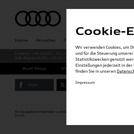
Cookie-E
Home
Aktuelles
Fahrzeugankauf
Angebote
Wir verwenden Cookies, um Ihn
und für die Steuerung unsere
Telefon:
+49 (0)841 / 49 140
24h-Pannenhilfe:
+49 (0)171 / 870 72 87
Statistikzwecken genutzt werd
Einstellungen jederzeit in de
Audi Shop
VW Shop
Cupra Shop
finden Sie in unseren
Datensc
Impressum
teilen
Twitter
Instagram
Für die gegebenen Parameter wurde kein Artikel oder keine Artikelvariante gefunden.
Zurück