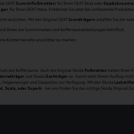
Gummifußmatten
Gepäckraume
, ob SEAT
für Ihren SEAT Ibiza oder
äger
für Ihren SEAT Ateca. Entdecken Sie jetzt das umfassende Produktso
cht verzichten. Mit den Original SEAT
Grundträgern
schaffen Sie die no
sind Ihnen die Gummimatten und Kofferraumabdeckungen behilflich.
leine Kratzer beinahe unsichtbar zu machen.
chutz des Kofferraums. Auch die Original Skoda
Fußmatten
halten Ihren F
ahrradträger
und Skoda
Dachträger
an. Somit steht Ihrem Ausflug nich
r, Felgenreiniger und Glaspolitur zur Verfügung. Mit den Skoda
Lackstift
id, Scala, oder Superb
- bei uns finden Sie das richtige Skoda Original Z