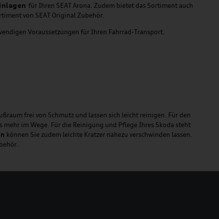
inlagen
für Ihren SEAT Arona. Zudem bietet das Sortiment auch
rtiment von SEAT Original Zubehör.
twendigen Voraussetzungen für Ihren Fahrrad-Transport.
ußraum frei von Schmutz und lassen sich leicht reinigen. Für den
ts mehr im Wege. Für die Reinigung und Pflege Ihres Skoda steht
en
können Sie zudem leichte Kratzer nahezu verschwinden lassen.
ubehör.