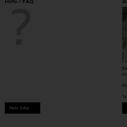
Hilfe / FAQ
A
Si
Se
Mo
Te
Mehr Infos