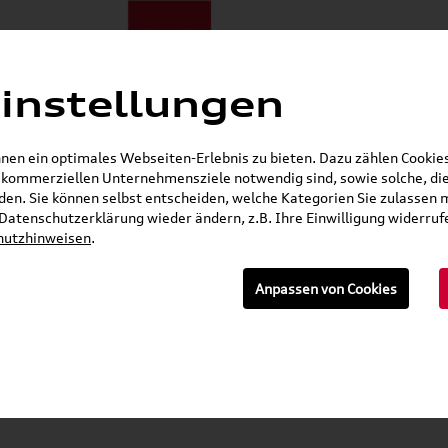
instellungen
E-Mobilität
Darum zu uns
NORA®
Mietwagen
Jobs
en ein optimales Webseiten-Erlebnis zu bieten. Dazu zählen Cookies,
r kommerziellen Unternehmensziele notwendig sind, sowie solche, die
Öffnet in 6 Stunden, 41 Minuten
en. Sie können selbst entscheiden, welche Kategorien Sie zulassen 
r Datenschutzerklärung wieder ändern, z.B. Ihre Einwilligung widerru
Seat Shop
Skoda Shop
Audi E-Mobility Shop
hutzhinweisen
.
E-Mail
Anpassen von Cookies