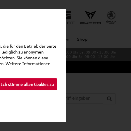
Unternehmen
Großkunden
Shop
 die für den Betrieb der Seite
 lediglich zu anonymen
Verkauf:
Mo. - Fr. 08:00 - 19:00 Uhr Sa. 09:00 - 13:00 Uhr
Service:
Mo. - Fr. 06:00 - 20:00 Uhr Sa. 08:00 - 13:00 Uhr
möchten. Sie können diese
fen. Weitere Informationen
Ich stimme allen Cookies zu