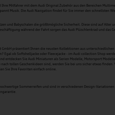
nd Ihre Mitfahrer mit dem Audi Original Zubehör aus den Bereichen Multi
annt Musik. Die Audi Navigation findet für Sie immer den schnellsten We
itzen und Babyschalen die größtmögliche Sicherheit. Diese sind auf Alter
Beschäftigung während der Fahrt sorgen das Audi Plüschlenkrad und das Ge
ort GmbH präsentiert Ihnen die neusten Kollektionen aus unterschiedliche
en? Egal ob Softshelljacke oder Fleecejacke - im Audi collection Shop werd
nd entdecken Sie Audi Miniaturen als Serien Modelle, Motorsport Modelle 
che nach tollen Geschenkideen sind, werden Sie bei uns sicher etwas finden
en Sie Ihre Favoriten einfach online.
hwertige Sommerreifen und sind in verschiedenen Design-Variationen erhäl
engarantie.