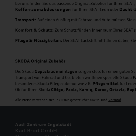
Bei uns finden Sie das passende Original Zubehör für Ihren SEAT
Kofferraumabdeckungen
Dachtr
für Ihren SEAT Leon oder
Transport:
Auf einen Ausflug mit Fahrrad und Auto müssen Sie ni
Komfort & Schutz:
Zum Schutz für den Innenraum Ihres SEAT 
Pflege & Flüssigkeiten:
Der SEAT Lackstift hilft Ihnen dabei, k
SKODA Original Zubehör
Die Skoda
Gepäckraumeinlagen
sorgen stets für einen guten S
Transport von Fahrrad und Co. bieten wir Ihnen spezielle Skoda
F
besonderes Skoda Pflegezubehör wie z.B.
Pflegemittel
für Lede
Ob für Ihren Skoda
Citigo, Fabia, Kamiq, Karoq, Octavia, Rap
Alle Preise verstehen sich inklusive gesetzlicher MwSt. und
Versand
Audi Zentrum Ingolstadt
Karl Brod GmbH