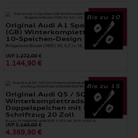
Bis zu 10
Original Audi A1 Sportback
(GB) Winterkomplettradsatz
10-Speichen-Design
Bridgestone Blizzak LM001 AO, 6,5 J x 16, 195/55 R 16 91V XL
UVP
1.272,00
€
1.144,90 €
Bis zu 15
Original Audi Q5 / SQ5 (GU)
Winterkomplettradsatz 5-
Doppelspeichen mit RS-
Schriftzug 20 Zoll
Pirelli SCORPION WINTER 2 255/45 R20 105V XL
UVP
5.140,00
€
4.369,90 €