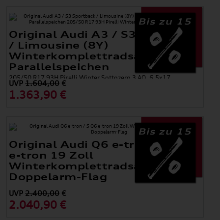
Bis zu 15
Original Audi A3 / S3 Sportback
/ Limousine (8Y)
Winterkomplettradsatz 5-
Parallelspeichen
205/50 R17 93H Pirelli Winter Sottozero 3 AO, 6,5x17
UVP
1.604,00
€
1.363,90 €
Bis zu 15
Original Audi Q6 e-tron / S Q6
e-tron 19 Zoll
Winterkomplettradsatz 5-
Doppelarm-Flag
UVP
2.400,00
€
2.040,90 €