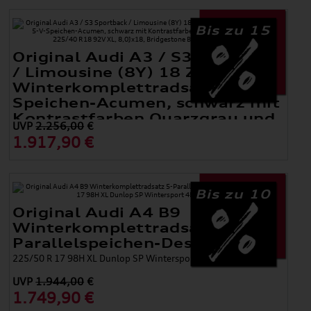
Bis zu 15
Original Audi A3 / S3 Sportback
/ Limousine (8Y) 18 Zoll
Winterkomplettradsatz 5-V-
Speichen-Acumen, schwarz mit
Kontrastfarben Quarzgrau und
UVP
2.256,00
€
Signalrot
1.917,90 €
225/40 R18 92V XL, 8,0Jx18, Bridgestone Blizzak LM005 AO
Bis zu 10
Original Audi A4 B9
Winterkomplettradsatz 5-
Parallelspeichen-Design
225/50 R 17 98H XL Dunlop SP Wintersport 4D AO, 7 J x 17
UVP
1.944,00
€
1.749,90 €