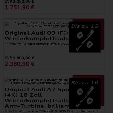
UVP
2.060,00
€
1.751,90 €
Bis zu 15
Original Audi Q3 (FJ) 19 Zoll
Winterkomplettradsatz 5-Arm
Continental WinterContact TS 870 P 255/45 R19 8,5Jx19 ET 38
UVP
2.800,00
€
2.380,90 €
Bis zu 10
Original Audi A7 Sportback
(4K) 18 Zoll
Winterkomplettradsatz 10-
Arm-Turbine, brillantsilber
8,0Jx18, Winterreifen 225/55 R18 102V XL Pirelli Sottozero3