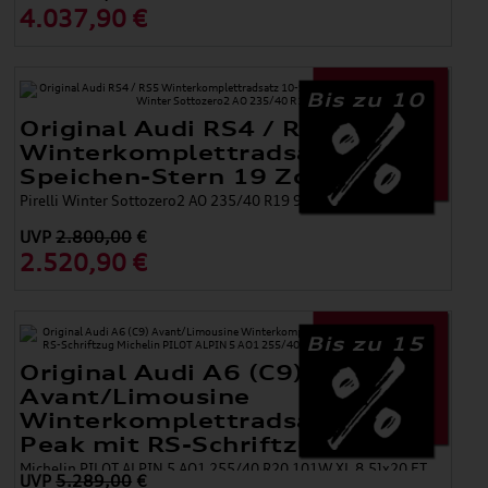
4.037,90 €
Bis zu 10
Original Audi RS4 / RS5
Winterkomplettradsatz 10-
Speichen-Stern 19 Zoll
Pirelli Winter Sottozero2 AO 235/40 R19 96V XL
UVP
2.800,00
€
2.520,90 €
Bis zu 15
Original Audi A6 (C9)
Avant/Limousine
Winterkomplettradsatz 5-Arm-
Peak mit RS-Schriftzug
Michelin PILOT ALPIN 5 AO1 255/40 R20 101W XL 8,5Jx20 ET
UVP
5.289,00
€