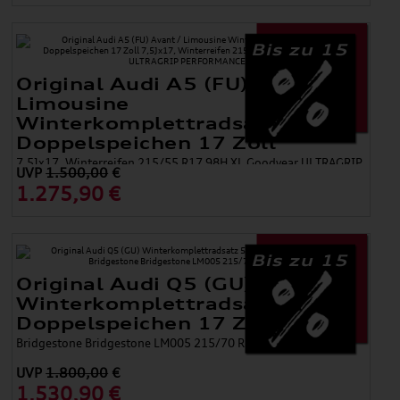
Bis zu 15
Original Audi A5 (FU) Avant /
Limousine
Winterkomplettradsatz 5-
Doppelspeichen 17 Zoll
7,5Jx17, Winterreifen 215/55 R17 98H XL Goodyear ULTRAGRIP
UVP
1.500,00
€
PERFORMANCE 3
1.275,90 €
Bis zu 15
Original Audi Q5 (GU)
Winterkomplettradsatz 5-
Doppelspeichen 17 Zoll
Bridgestone Bridgestone LM005 215/70 R17 105H XL
UVP
1.800,00
€
1.530,90 €