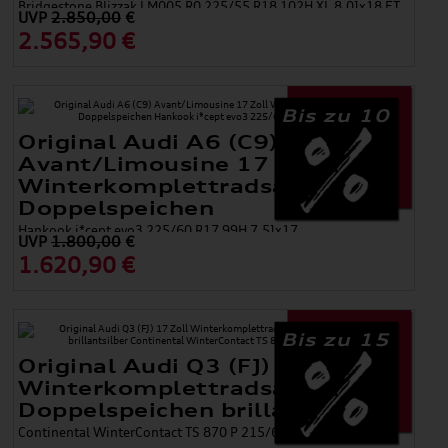
Bridgestone Blizzak LM005 R0 225/55 R18 102H XL 8,0Jx18 ET
UVP
2.850,00
€
39
2.565,90 €
Bis zu 10
Original Audi A6 (C9)
Avant/Limousine 17 Zoll
Winterkomplettradsatz 5-
Doppelspeichen
Hankook i*cept evo3 225/60 R17 99H 7,5Jx17
UVP
1.800,00
€
1.620,90 €
Bis zu 15
Original Audi Q3 (FJ) 17 Zoll
Winterkomplettradsatz 5-
Doppelspeichen brillantsilber
Continental WinterContact TS 870 P 215/65 R17 99H