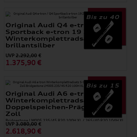
Bis zu 40
Original Audi Q4 e-tron / Q4
Sportback e-tron 19 Zoll
Winterkomplettradsatz,
brillantsilber
UVP
2.292,00
€
1.375,90 €
Bis zu 15
Original Audi A6 e-tron
Winterkomplettradsatz 5-
Doppelspeichen-Prägung 20
Zoll
Bridgestone LM005 235/45 R20 100H XL / 265/40 R20 104H XL
UVP
3.080,00
€
2.618,90 €