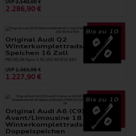
UVP
2.540,00
€
AO
2.286,90 €
Bis zu 10
Original Audi Q2
Winterkomplettradsatz 5-
Speichen 16 Zoll
MICHELIN Alpin 5 AO 205/60 R16 92H
UVP
1.363,96
€
1.227,90 €
Bis zu 10
Original Audi A6 (C9)
Avant/Limousine 18 Zoll
Winterkomplettradsatz 5-
Doppelspeichen