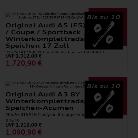
Bis zu 10
Original Audi A5 (F5) Cabriolet
/ Coupe / Sportback
Winterkomplettradsatz 15-
Speichen 17 Zoll
225/50 R17 98H XL Conti Winter Contact TS850P AO
UVP
1.912,00
€
1.720,90 €
Bis zu 10
Original Audi A3 8Y
Winterkomplettradsatz 5-V-
Speichen-Acumen
205/55 R16 91H Goodyear Ultragrip Performance Gen 1 AO,
6,5x16
UVP
1.212,00
€
1.090,90 €