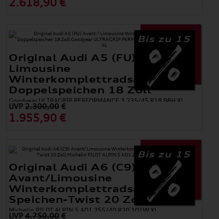
2.618,90 €
Bis zu 15
Original Audi A5 (FU) Avant /
Limousine
Winterkomplettradsatz 5-
Doppelspeichen 18 Zoll
Goodyear ULTRAGRIP PERFORMANCE 3 235/45 R18 98H XL
UVP
2.300,00
€
1.955,90 €
Bis zu 15
Original Audi A6 (C9)
Avant/Limousine
Winterkomplettradsatz 10-
Speichen-Twist 20 Zoll
Michelin PILOT ALPIN 5 AO1 255/40 R20 101W XL
UVP
4.750,00
€