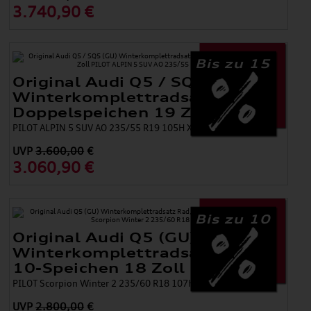
3.740,90 €
Bis zu 15
Original Audi Q5 / SQ5 (GU)
Winterkomplettradsatz Rad, 5-
Doppelspeichen 19 Zoll
PILOT ALPIN 5 SUV AO 235/55 R19 105H XL
UVP
3.600,00
€
3.060,90 €
Bis zu 10
Original Audi Q5 (GU)
Winterkomplettradsatz Rad,
10-Speichen 18 Zoll
PILOT Scorpion Winter 2 235/60 R18 107H XL
UVP
2.800,00
€