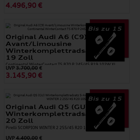
43
4.496,90 €
Bis zu 15
Original Audi A6 (C9)
Avant/Limousine
Winterkomplettradsatz 5-Arm
19 Zoll
Continental WinterContact TS 870 P 245/45 R19 102W XL
UVP
3.700,00
€
3.145,90 €
Bis zu 15
Original Audi Q5 (GU)
Winterkomplettradsatz 5-Arm
20 Zoll
Pirelli SCORPION WINTER 2 255/45 R20 105V XL
UVP
4.400,00
€