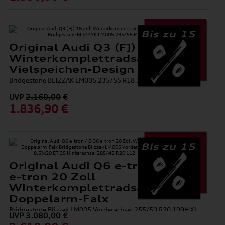
Bis zu 15
Original Audi Q3 (FJ) 18 Zoll
Winterkomplettradsatz
Vielspeichen-Design
Bridgestone BLIZZAK LM005 235/55 R18 100V 8,0Jx18
UVP
2.160,00
€
1.836,90 €
Bis zu 15
Original Audi Q6 e-tron / S Q6
e-tron 20 Zoll
Winterkomplettradsatz 5-
Doppelarm-Falx
Bridgestone Blizzak LM005 Vorderachse: 255/50 R20 109H XL
UVP
3.080,00
€
8,5Jx20 ET 35 Hinterachse: 285/45 R20 112H XL 10,0Jx20 ET 39