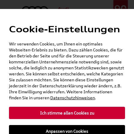
Cookie-Einstellungen
Menü
Telefon:
+49 (0)841 / 49 140
Wir verwenden Cookies, um Ihnen ein optimales
24h-Pannenhilfe:
+49 (0)171 / 870 72 87
Webseiten-Erlebnis zu bieten. Dazu zählen Cookies, die für
Öffnet in 18 Minuten
den Betrieb der Seite und für die Steuerung unserer
Verkauf:
Mo. - Fr. 08:00 - 19:00 Uhr Sa. 09:00 - 13:00 Uhr
kommerziellen Unternehmensziele notwendig sind, sowie
Service:
Mo. - Fr. 06:00 - 20:00 Uhr Sa. 08:00 - 13:00 Uhr
solche, die lediglich zu anonymen Statistikzwecken genutzt
werden. Sie können selbst entscheiden, welche Kategorien
Sie zulassen möchten. Sie können diese Einstellungen
jederzeit in der Datenschutzerklärung wieder ändern, z.B.
Ihre Einwilligung widerrufen. Weitere Informationen
teilen
Twitter
Instagram
WhatsApp
E-Mail
finden Sie in unseren
Datenschutzhinweisen
.
»
»
Audi Shop
Audi Original Räder & Reifen
Ich stimme allen Cookies zu
»
»
Kompletträder
Winterkompletträder
Alufelgen auf Winterreifen
Anpassen von Cookies