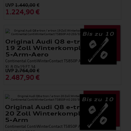
UVP
1.440,00
€
1.224,90 €
Bis zu 10
Original Audi Q8 e-tron / e-tron
19 Zoll Winterkomplettradsatz
5-Arm-Aero
Continental ContiWinterContact TS850P AO 255/55 R19 111H
XL 8,0Jx19 ET 34
UVP
2.764,00
€
2.487,90 €
Bis zu 10
Original Audi Q8 e-tron / e-tron
20 Zoll Winterkomplettradsatz
5-Arm
Continental ContiWinterContact TS850P AO 255/50 R20 109H