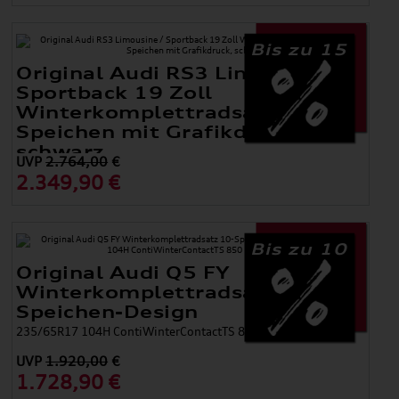
Bis zu 15
Original Audi RS3 Limousine /
Sportback 19 Zoll
Winterkomplettradsatz 5-Y-
Speichen mit Grafikdruck,
schwarz
UVP
2.764,00
€
2.349,90 €
Bis zu 10
Original Audi Q5 FY
Winterkomplettradsatz 10-
Speichen-Design
235/65R17 104H ContiWinterContactTS 850 P AO, 7x17
UVP
1.920,00
€
1.728,90 €