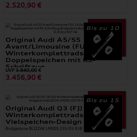
2.520,90 €
Bis zu 10
Original Audi A5/S5
Avant/Limousine (FU) 19 Zoll
Winterkomplettradsatz 5-
Doppelspeichen mit RS-
Schriftzug
UVP
3.840,00
€
Bridgestone BLIZZAK LM005 245/40 R19 98H XL 8,5Jx19 ET 46
3.456,90 €
Bis zu 15
Original Audi Q3 (FJ) 18 Zoll
Winterkomplettradsatz
Vielspeichen-Design
Bridgestone BLIZZAK LM005 235/55 R18 100V 8,0Jx18