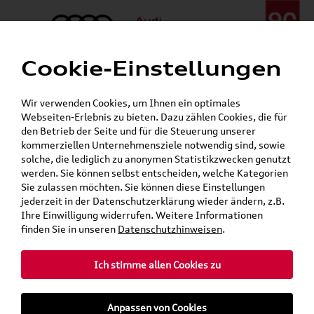
Cookie-Einstellungen
Menü
Telefon:
+49 (0)841 / 49 140
Wir verwenden Cookies, um Ihnen ein optimales
24h-Pannenhilfe:
+49 (0)171 / 870 72 87
Webseiten-Erlebnis zu bieten. Dazu zählen Cookies, die für
Gerade geschlossen
den Betrieb der Seite und für die Steuerung unserer
Verkauf:
Mo. - Fr. 08:00 - 19:00 Uhr Sa. 09:00 - 13:00 Uhr
kommerziellen Unternehmensziele notwendig sind, sowie
Service:
Mo. - Fr. 06:00 - 20:00 Uhr Sa. 08:00 - 13:00 Uhr
solche, die lediglich zu anonymen Statistikzwecken genutzt
werden. Sie können selbst entscheiden, welche Kategorien
Sie zulassen möchten. Sie können diese Einstellungen
jederzeit in der Datenschutzerklärung wieder ändern, z.B.
Ihre Einwilligung widerrufen. Weitere Informationen
teilen
Twitter
Instagram
WhatsApp
E-Mail
finden Sie in unseren
Datenschutzhinweisen
.
Ich stimme allen Cookies zu
»
»
Audi Shop
Audi Original Räder & Reifen
Anpassen von Cookies