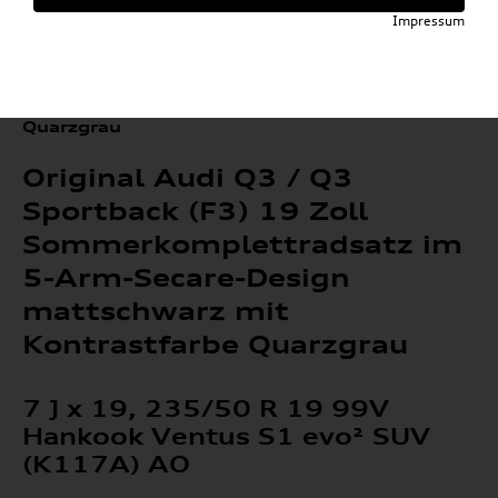
»
»
Kompletträder
Sommerkompletträder
Impressum
»
Q3
Original Audi Q3 / Q3 Sportback (F3) 19 Zoll
Sommerkomplettradsatz im 5-Arm-Secare-
Design mattschwarz mit Kontrastfarbe
Quarzgrau
Original Audi Q3 / Q3
Sportback (F3) 19 Zoll
Sommerkomplettradsatz im
5-Arm-Secare-Design
mattschwarz mit
Kontrastfarbe Quarzgrau
7 J x 19, 235/50 R 19 99V
Hankook Ventus S1 evo² SUV
(K117A) AO