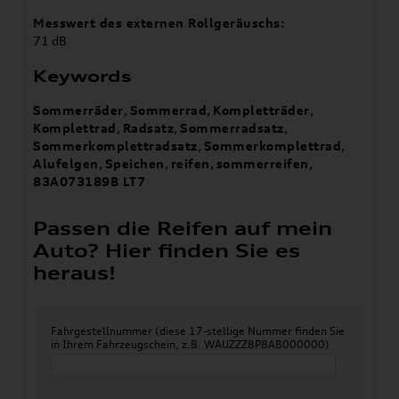
Messwert des externen Rollgeräuschs:
71 dB
Keywords
Sommerräder
,
Sommerrad
,
Kompletträder
,
Komplettrad
,
Radsatz
,
Sommerradsatz
,
Sommerkomplettradsatz
,
Sommerkomplettrad
,
Alufelgen
,
Speichen
,
reifen
,
sommerreifen
,
83A073189B LT7
Passen die Reifen auf mein
Auto? Hier finden Sie es
heraus!
Fahrgestellnummer (diese 17-stellige Nummer finden Sie
in Ihrem Fahrzeugschein, z.B. WAUZZZ8P8AB000000)