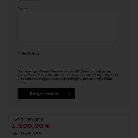
Frage
*Pflichtfelder
Die hier eingegebenen Daten werden gemäß
Datenschutzerklärung
gespeichert und ausschließlich durch das Audi Zentrum Ingolstadt Karl
Brod GmbH verarbeitet. Eine Weitergabe der Daten an Dritte erfolgt
nicht.
UVP
3.180,00
€
1.590,90
€
inkl. MwSt 19%