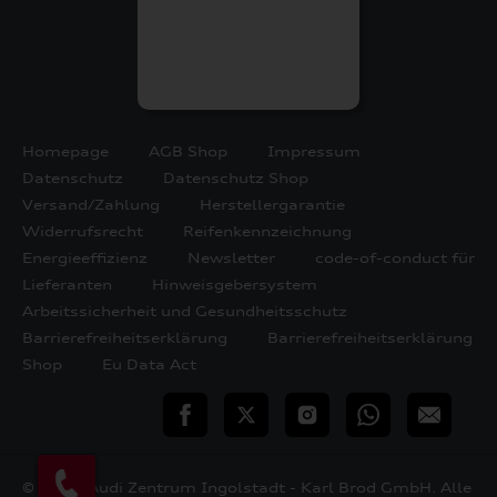
Homepage
AGB Shop
Impressum
Datenschutz
Datenschutz Shop
Versand/Zahlung
Herstellergarantie
Widerrufsrecht
Reifenkennzeichnung
Energieeffizienz
Newsletter
code-of-conduct für
Lieferanten
Hinweisgebersystem
Arbeitssicherheit und Gesundheitsschutz
Barrierefreiheitserklärung
Barrierefreiheitserklärung
Shop
Eu Data Act
teilen
Twitter
Instagram
WhatsApp
E-
Mail
© 2026 Audi Zentrum Ingolstadt - Karl Brod GmbH. Alle