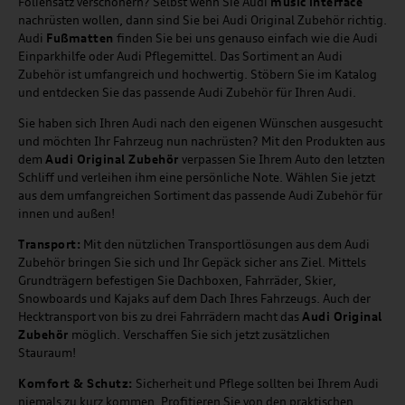
Foliensatz verschönern? Selbst wenn Sie Audi
music
interface
nachrüsten wollen, dann sind Sie bei Audi Original Zubehör richtig.
Audi
Fußmatten
finden Sie bei uns genauso einfach wie die Audi
Einparkhilfe oder Audi Pflegemittel. Das Sortiment an Audi
Zubehör ist umfangreich und hochwertig. Stöbern Sie im Katalog
und entdecken Sie das passende Audi Zubehör für Ihren Audi.
Sie haben sich Ihren Audi nach den eigenen Wünschen ausgesucht
und möchten Ihr Fahrzeug nun nachrüsten? Mit den Produkten aus
dem
Audi Original Zubehör
verpassen Sie Ihrem Auto den letzten
Schliff und verleihen ihm eine persönliche Note. Wählen Sie jetzt
aus dem umfangreichen Sortiment das passende Audi Zubehör für
innen und außen!
Transport:
Mit den nützlichen Transportlösungen aus dem Audi
Zubehör bringen Sie sich und Ihr Gepäck sicher ans Ziel. Mittels
Grundträgern befestigen Sie Dachboxen, Fahrräder, Skier,
Snowboards und Kajaks auf dem Dach Ihres Fahrzeugs. Auch der
Hecktransport von bis zu drei Fahrrädern macht das
Audi Original
Zubehör
möglich. Verschaffen Sie sich jetzt zusätzlichen
Stauraum!
Komfort & Schutz:
Sicherheit und Pflege sollten bei Ihrem Audi
niemals zu kurz kommen. Profitieren Sie von den praktischen