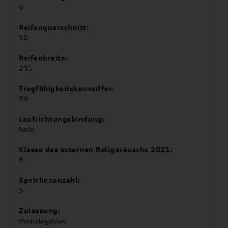
V
Reifenquerschnitt:
50
Reifenbreite:
235
Tragfähigkeitskennziffer:
99
Laufrichtungsbindung:
Nein
Klasse des externen Rollgeräuschs 2021:
B
Speichenanzahl:
5
Zulassung:
Homologation