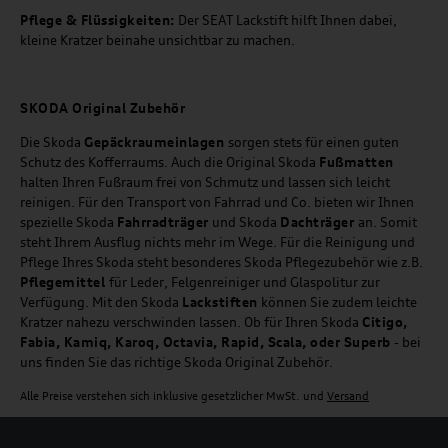
Pflege & Flüssigkeiten:
Der SEAT Lackstift hilft Ihnen dabei,
kleine Kratzer beinahe unsichtbar zu machen.
SKODA Original Zubehör
Die Skoda
Gepäckraumeinlagen
sorgen stets für einen guten
Schutz des Kofferraums. Auch die Original Skoda
Fußmatten
halten Ihren Fußraum frei von Schmutz und lassen sich leicht
reinigen. Für den Transport von Fahrrad und Co. bieten wir Ihnen
spezielle Skoda
Fahrradträger
und Skoda
Dachträger
an. Somit
steht Ihrem Ausflug nichts mehr im Wege. Für die Reinigung und
Pflege Ihres Skoda steht besonderes Skoda Pflegezubehör wie z.B.
Pflegemittel
für Leder, Felgenreiniger und Glaspolitur zur
Verfügung. Mit den Skoda
Lackstiften
können Sie zudem leichte
Kratzer nahezu verschwinden lassen. Ob für Ihren Skoda
Citigo,
Fabia, Kamiq, Karoq, Octavia, Rapid, Scala, oder Superb
- bei
uns finden Sie das richtige Skoda Original Zubehör.
Alle Preise verstehen sich inklusive gesetzlicher MwSt. und
Versand