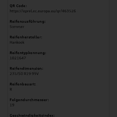
QR Code:
https://eprel.ec.europa.eu/qr/463526
Reifenausführung:
Sommer
Reifenhersteller:
Hankook
Reifentypkennung:
1021647
Reifendimension:
235/50 R19 99V
Reifenbauart:
R
Felgendurchmesser:
19
Geschwindigkeitsindex: