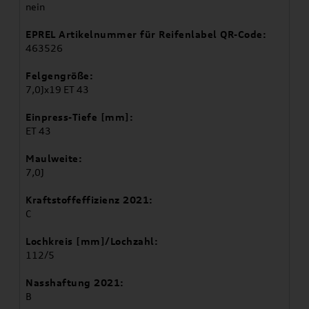
nein
EPREL Artikelnummer für Reifenlabel QR-Code:
463526
Felgengröße:
7,0Jx19 ET 43
Einpress-Tiefe [mm]:
ET 43
Maulweite:
7,0J
Kraftstoffeffizienz 2021:
C
Lochkreis [mm]/Lochzahl:
112/5
Nasshaftung 2021:
B