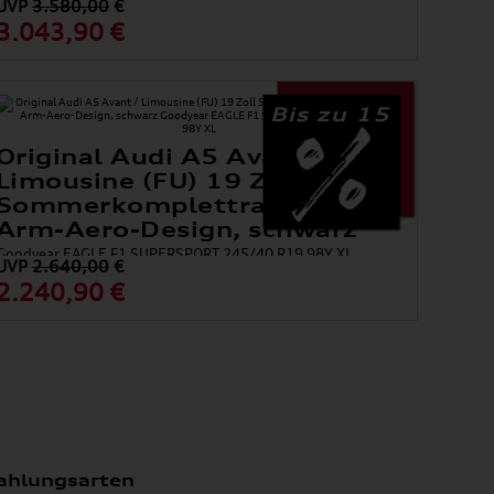
UVP
3.580,00
€
46 Hinterachse: Pirelli PZERO 275/35 R21 103Y XL 9,5Jx21
3.043,90 €
ET 63
Bis zu 15
Original Audi A5 Avant /
Limousine (FU) 19 Zoll
Sommerkomplettradsatz, 5-
Arm-Aero-Design, schwarz
Goodyear EAGLE F1 SUPERSPORT 245/40 R19 98Y XL
UVP
2.640,00
€
2.240,90 €
ahlungsarten