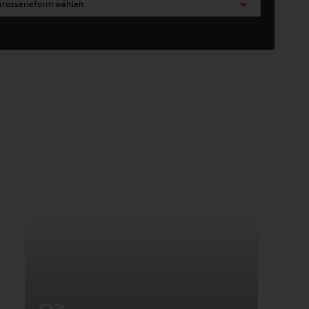
arosserieform wählen
Q3