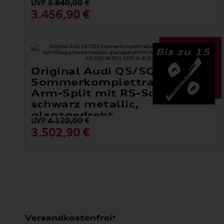
UVP
3.840,00
€
3.456,90 €
Bis zu 15
Original Audi Q5/SQ5
Sommerkomplettradsatz 5-
Arm-Split mit RS-Schriftzug
schwarz metallic,
glanzgedreht
UVP
4.120,00
€
Michelin PILOT SPORT 4 SUV A AO 255/40 R21 102Y XL
3.502,90 €
8,5Jx21,
Versandkostenfrei*