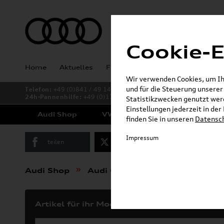
Cookie-E
Home
Aktuelles
Fahrzeugankauf
Angebote
Wir verwenden Cookies, um Ihn
und für die Steuerung unsere
Telefon:
+49 (0)841 / 49 140
24h-Pannenhilfe:
+49 (0)171 / 870 72 87
Statistikzwecken genutzt werd
Einstellungen jederzeit in de
Audi Shop
VW Shop
Cupra Shop
finden Sie in unseren
Datensc
Impressum
teilen
Twitter
Instagram
»
»
Audi Shop
Audi Original Räder & Reifen
Artikel für ihr Modell