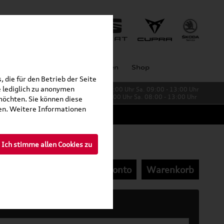
Unternehmen
Großkunden
Shop
 die für den Betrieb der Seite
 lediglich zu anonymen
Verkauf:
Mo. - Fr. 08:00 - 19:00 Uhr Sa. 09:00 - 13:00 Uhr
Service:
Mo. - Fr. 06:00 - 20:00 Uhr Sa. 08:00 - 13:00 Uhr
möchten. Sie können diese
fen. Weitere Informationen
Ich stimme allen Cookies zu
Mein Kundenkonto
Warenkorb