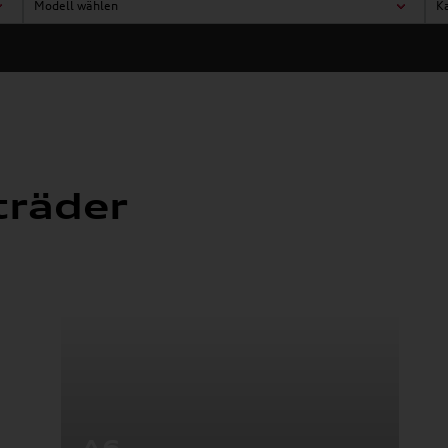
Modell wählen
K
räder
A6