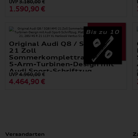
UVP
3.180,00
€
Kontrastfarbe Quarzgrau
1.590,90 €
7 J x 19, 235/50 R 19 99V Hankook Ventus S1 evo² SUV
(K117A) AO
Bis zu 10
Original Audi Q8 / SQ8 (4M)
21 Zoll
Sommerkomplettradsatz im
5-Arm-Turbinen-Design mit
Audi Sport-Schriftzug,
UVP
4.960,00
€
Platinoptik, glanzgedreht
4.464,90 €
10 J x 21, 285/45 R 21 113Y XL Hankook Ventus S1 evo³ SUV
(K127A) AO
Versandarten
Z