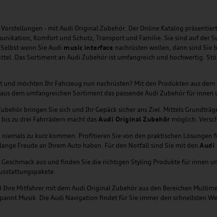
Vorstellungen - mit Audi Original Zubehör. Der Online Katalog präsentiert
unikation, Komfort und Schutz, Transport und Familie. Sie sind auf der 
 Selbst wenn Sie Audi
music
interface
nachrüsten wollen, dann sind Sie b
ittel. Das Sortiment an Audi Zubehör ist umfangreich und hochwertig. St
ht und möchten Ihr Fahrzeug nun nachrüsten? Mit den Produkten aus dem
tzt aus dem umfangreichen Sortiment das passende Audi Zubehör für innen
behör bringen Sie sich und Ihr Gepäck sicher ans Ziel. Mittels Grundträ
 bis zu drei Fahrrädern macht das
Audi Original Zubehör
möglich. Versch
i niemals zu kurz kommen. Profitieren Sie von den praktischen Lösungen 
lange Freude an Ihrem Auto haben. Für den Notfall sind Sie mit den
Audi 
Geschmack aus und finden Sie die richtigen Styling Produkte für innen un
usstattungspakete.
nd Ihre Mitfahrer mit dem Audi Original Zubehör aus den Bereichen Multi
annt Musik. Die Audi Navigation findet für Sie immer den schnellsten We