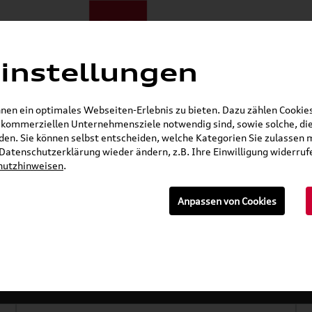
instellungen
E-Mobilität
Darum zu uns
NORA®
Mietwagen
Jobs
en ein optimales Webseiten-Erlebnis zu bieten. Dazu zählen Cookies,
r kommerziellen Unternehmensziele notwendig sind, sowie solche, die
Gerade geöffnet
en. Sie können selbst entscheiden, welche Kategorien Sie zulassen 
r Datenschutzerklärung wieder ändern, z.B. Ihre Einwilligung widerru
Seat Shop
Skoda Shop
Audi E-Mobility Shop
hutzhinweisen
.
E-Mail
Anpassen von Cookies
»
Kompletträder
Sommerkompletträder