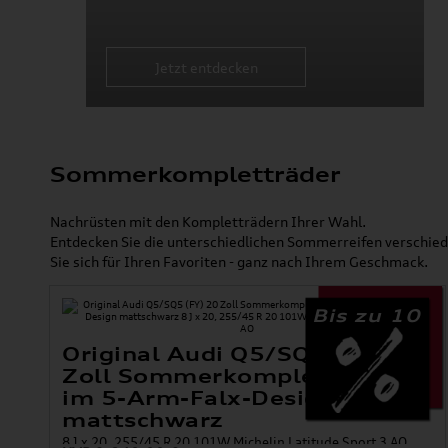
Jetzt entdecken
Sommerkompletträder
Nachrüsten mit den Kompletträdern Ihrer Wahl.
Entdecken Sie die unterschiedlichen Sommerreifen verschied
Sie sich für Ihren Favoriten - ganz nach Ihrem Geschmack.
Bis zu 10
Original Audi Q5/SQ5 (FY) 20
Zoll Sommerkomplettradsatz
im 5-Arm-Falx-Design
mattschwarz
8 J x 20, 255/45 R 20 101W Michelin Latitude Sport 3 AO