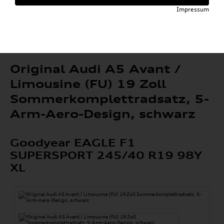
»
»
Kompletträder
Sommerkompletträder
Impressum
»
A5
Original Audi A5 Avant / Limousine (FU) 19
Zoll Sommerkomplettradsatz, 5-Arm-Aero-
Design, schwarz
Original Audi A5 Avant /
Limousine (FU) 19 Zoll
Sommerkomplettradsatz, 5-
Arm-Aero-Design, schwarz
Goodyear EAGLE F1
SUPERSPORT 245/40 R19 98Y
XL