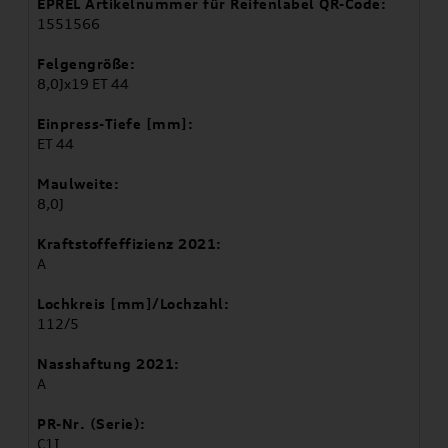
EPREL Artikelnummer für Reifenlabel QR-Code:
1551566
Felgengröße:
8,0Jx19 ET 44
Einpress-Tiefe [mm]:
ET 44
Maulweite:
8,0J
Kraftstoffeffizienz 2021:
A
Lochkreis [mm]/Lochzahl:
112/5
Nasshaftung 2021:
A
PR-Nr. (Serie):
C1I