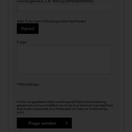
Fahrzeugschein, z.B. WAUZZZ8P8AB000000)
oder Foto vom Fahrzeugschein hochladen
Upload
Frage
*Pflichtfelder
Die hier eingegebenen Daten werden gemäß
Datenschutzerklärung
gespeichert und ausschließlich durch das Audi Zentrum Ingolstadt Karl
Brod GmbH verarbeitet. Eine Weitergabe der Daten an Dritte erfolgt
nicht.