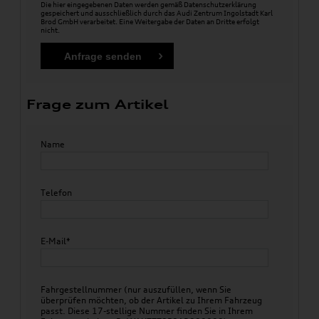
Die hier eingegebenen Daten werden gemäß
Datenschutzerklärung
gespeichert und ausschließlich durch das Audi Zentrum Ingolstadt Karl
Brod GmbH verarbeitet. Eine Weitergabe der Daten an Dritte erfolgt
nicht.
Frage zum Artikel
Name
Telefon
E-Mail*
Fahrgestellnummer (nur auszufüllen, wenn Sie
überprüfen möchten, ob der Artikel zu Ihrem Fahrzeug
passt. Diese 17-stellige Nummer finden Sie in Ihrem