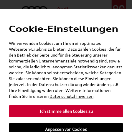
Cookie-Einstellungen
Menü
Telefon:
+49 (0)841 / 49 140
Wir verwenden Cookies, um Ihnen ein optimales
24h-Pannenhilfe:
+49 (0)171 / 870 72 87
Webseiten-Erlebnis zu bieten. Dazu zählen Cookies, die für
Gerade geöffnet
den Betrieb der Seite und für die Steuerung unserer
Verkauf:
Mo. - Fr. 08:00 - 19:00 Uhr Sa. 09:00 - 13:00 Uhr
kommerziellen Unternehmensziele notwendig sind, sowie
Service:
Mo. - Fr. 06:00 - 20:00 Uhr Sa. 08:00 - 13:00 Uhr
solche, die lediglich zu anonymen Statistikzwecken genutzt
werden. Sie können selbst entscheiden, welche Kategorien
Sie zulassen möchten. Sie können diese Einstellungen
jederzeit in der Datenschutzerklärung wieder ändern, z.B.
Ihre Einwilligung widerrufen. Weitere Informationen
teilen
Twitter
Instagram
WhatsApp
E-Mail
finden Sie in unseren
Datenschutzhinweisen
.
Ich stimme allen Cookies zu
»
»
Audi Shop
Audi Original Räder & Reifen
Anpassen von Cookies