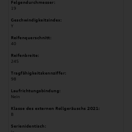
Felgendurchmesser:
19
Geschwindigkeitsindex:
Y
Reifenquerschnitt:
40
Reifenbreite:
245
Tragfähigkeitskennziffer:
98
Laufrichtungsbindung:
Nein
Klasse des externen Rollgeräuschs 2021:
B
Serienidentisch:
ja