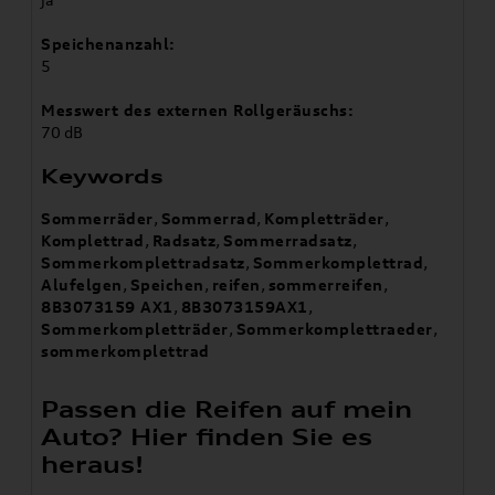
Speichenanzahl:
5
Messwert des externen Rollgeräuschs:
70 dB
Keywords
Sommerräder
,
Sommerrad
,
Kompletträder
,
Komplettrad
,
Radsatz
,
Sommerradsatz
,
Sommerkomplettradsatz
,
Sommerkomplettrad
,
Alufelgen
,
Speichen
,
reifen
,
sommerreifen
,
8B3073159 AX1
,
8B3073159AX1
,
Sommerkompletträder
,
Sommerkomplettraeder
,
sommerkomplettrad
Passen die Reifen auf mein
Auto? Hier finden Sie es
heraus!