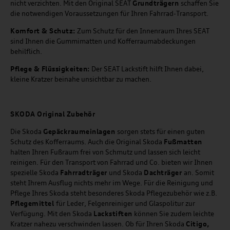
nicht verzichten. Mit den Original SEAT
Grundträgern
schaffen Sie
die notwendigen Voraussetzungen für Ihren Fahrrad-Transport.
Komfort & Schutz:
Zum Schutz für den Innenraum Ihres SEAT
sind Ihnen die Gummimatten und Kofferraumabdeckungen
behilflich.
Pflege & Flüssigkeiten:
Der SEAT Lackstift hilft Ihnen dabei,
kleine Kratzer beinahe unsichtbar zu machen.
SKODA Original Zubehör
Die Skoda
Gepäckraumeinlagen
sorgen stets für einen guten
Schutz des Kofferraums. Auch die Original Skoda
Fußmatten
halten Ihren Fußraum frei von Schmutz und lassen sich leicht
reinigen. Für den Transport von Fahrrad und Co. bieten wir Ihnen
spezielle Skoda
Fahrradträger
und Skoda
Dachträger
an. Somit
steht Ihrem Ausflug nichts mehr im Wege. Für die Reinigung und
Pflege Ihres Skoda steht besonderes Skoda Pflegezubehör wie z.B.
Pflegemittel
für Leder, Felgenreiniger und Glaspolitur zur
Verfügung. Mit den Skoda
Lackstiften
können Sie zudem leichte
Kratzer nahezu verschwinden lassen. Ob für Ihren Skoda
Citigo,