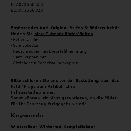
82A073666 8Z8
82A073566 8Z8
Ergänzendes Audi Original Reifen & Räderzubehör
finden Sie
hier: Zubehör Räder/Reifen
- Reifentasche
- Schneeketten
- Radschrauben mit Diebstahlhemmung
- Ventilkappen-Set
- Abzieher für Radschraubenkappen
Bitte schicken Sie uns vor der Bestellung über das
Feld "Frage zum Artikel" Ihre
Fahrgestellnummer.
Sonst können wir nicht garantieren, ob die Räder
für Ihr Fahrzeug freigegeben sind!
Keywords
Winterräder
,
Winterrad
,
Kompletträder
,