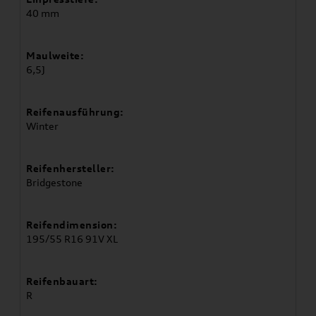
40 mm
Maulweite:
6,5J
Reifenausführung:
Winter
Reifenhersteller:
Bridgestone
Reifendimension:
195/55 R16 91V XL
Reifenbauart:
R