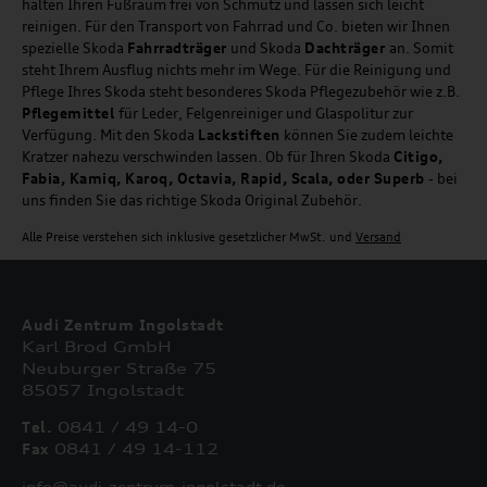
halten Ihren Fußraum frei von Schmutz und lassen sich leicht
reinigen. Für den Transport von Fahrrad und Co. bieten wir Ihnen
spezielle Skoda
Fahrradträger
und Skoda
Dachträger
an. Somit
steht Ihrem Ausflug nichts mehr im Wege. Für die Reinigung und
Pflege Ihres Skoda steht besonderes Skoda Pflegezubehör wie z.B.
Pflegemittel
für Leder, Felgenreiniger und Glaspolitur zur
Verfügung. Mit den Skoda
Lackstiften
können Sie zudem leichte
Kratzer nahezu verschwinden lassen. Ob für Ihren Skoda
Citigo,
Fabia, Kamiq, Karoq, Octavia, Rapid, Scala, oder Superb
- bei
uns finden Sie das richtige Skoda Original Zubehör.
Alle Preise verstehen sich inklusive gesetzlicher MwSt. und
Versand
Audi Zentrum Ingolstadt
Karl Brod GmbH
Neuburger Straße 75
85057 Ingolstadt
Tel.
0841 / 49 14-0
Fax
0841 / 49 14-112
info@audi-zentrum-ingolstadt.de