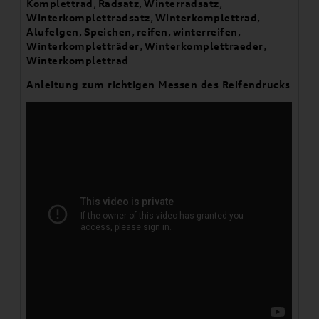
Komplettrad
,
Radsatz
,
Winterradsatz
,
Winterkomplettradsatz
,
Winterkomplettrad
,
Alufelgen
,
Speichen
,
reifen
,
winterreifen
,
Winterkompletträder
,
Winterkomplettraeder
,
Winterkomplettrad
Anleitung zum richtigen Messen des Reifendrucks