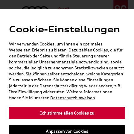
Cookie-Einstellungen
Menü
Telefon:
+49 (0)841 / 49 140
Wir verwenden Cookies, um Ihnen ein optimales
24h-Pannenhilfe:
+49 (0)171 / 870 72 87
Webseiten-Erlebnis zu bieten. Dazu zählen Cookies, die für
Öffnet in 4 Stunden, 41 Minuten
den Betrieb der Seite und für die Steuerung unserer
Verkauf:
Mo. - Fr. 08:00 - 19:00 Uhr Sa. 09:00 - 13:00 Uhr
kommerziellen Unternehmensziele notwendig sind, sowie
Service:
Mo. - Fr. 06:00 - 20:00 Uhr Sa. 08:00 - 13:00 Uhr
solche, die lediglich zu anonymen Statistikzwecken genutzt
werden. Sie können selbst entscheiden, welche Kategorien
Sie zulassen möchten. Sie können diese Einstellungen
jederzeit in der Datenschutzerklärung wieder ändern, z.B.
Ihre Einwilligung widerrufen. Weitere Informationen
teilen
Twitter
Instagram
WhatsApp
E-Mail
finden Sie in unseren
Datenschutzhinweisen
.
Ich stimme allen Cookies zu
»
»
Audi Shop
Audi Original Räder & Reifen
Anpassen von Cookies