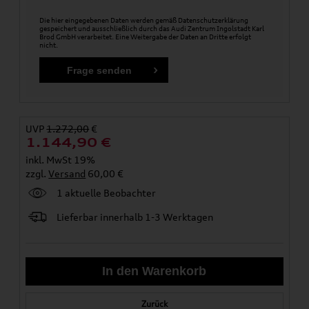
Die hier eingegebenen Daten werden gemäß
Datenschutzerklärung
gespeichert und ausschließlich durch das Audi Zentrum Ingolstadt Karl
Brod GmbH verarbeitet. Eine Weitergabe der Daten an Dritte erfolgt
nicht.
UVP
1.272,00
€
1.144,90
€
inkl. MwSt 19%
zzgl.
Versand
60,00 €
1 aktuelle Beobachter
Lieferbar innerhalb 1-3 Werktagen
Zurück