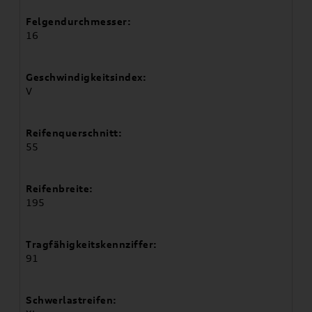
Felgendurchmesser:
16
Geschwindigkeitsindex:
V
Reifenquerschnitt:
55
Reifenbreite:
195
Tragfähigkeitskennziffer:
91
Schwerlastreifen: