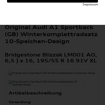
»
»
Kompletträder
Winterkompletträder
Impressum
»
»
Alufelgen auf Winterreifen
A1 / S1
Original Audi A1 Sportback (GB)
Winterkomplettradsatz 10-Speichen-Design
Original Audi A1 Sportback
(GB) Winterkomplettradsatz
10-Speichen-Design
Bridgestone Blizzak LM001 AO,
6,5 J x 16, 195/55 R 16 91V XL
Artikelbeschreibung
Verwendung: