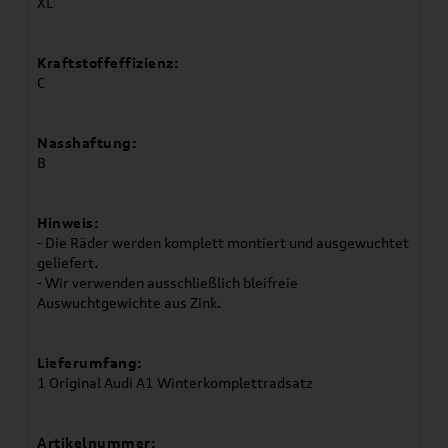
XL
Kraftstoffeffizienz:
C
Nasshaftung:
B
Hinweis:
- Die Räder werden komplett montiert und ausgewuchtet
geliefert.
- Wir verwenden ausschließlich bleifreie
Auswuchtgewichte aus Zink.
Lieferumfang:
1 Original Audi A1 Winterkomplettradsatz
Artikelnummer: