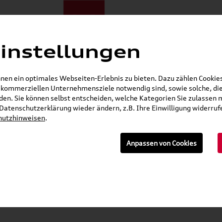
instellungen
E-Mobilität
Darum zu uns
NORA®
Mietwagen
Jobs
en ein optimales Webseiten-Erlebnis zu bieten. Dazu zählen Cookies,
r kommerziellen Unternehmensziele notwendig sind, sowie solche, die
Öffnet in 1 Stunden, 2 Minuten
en. Sie können selbst entscheiden, welche Kategorien Sie zulassen 
r Datenschutzerklärung wieder ändern, z.B. Ihre Einwilligung widerru
Seat Shop
Skoda Shop
Audi E-Mobility Shop
hutzhinweisen
.
E-Mail
Anpassen von Cookies
»
sigkeiten, Lackstifte & Spraydosen
Spraydosen
ber-Metallic LLS0M6A7W