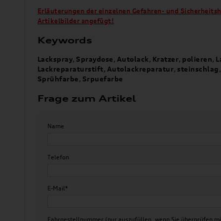
Erläuterungen der einzelnen Gefahren- und Sicherheits
Artikelbilder angefügt!
Keywords
Lackspray
,
Spraydose
,
Autolack
,
Kratzer
,
polieren
,
L
Lackreparaturstift
,
Autolackreparatur
,
steinschlag
Sprühfarbe
,
Srpuefarbe
Frage zum Artikel
Name
Telefon
E-Mail*
Fahrgestellnummer (nur auszufüllen, wenn Sie überprüfen mö