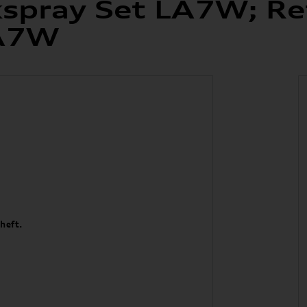
spray Set LA7W; Ref
6A7W
heft.