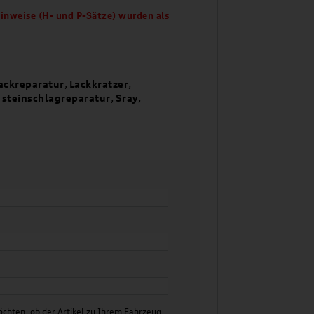
hinweise (H- und P-Sätze) wurden als
ackreparatur
,
Lackkratzer
,
,
steinschlagreparatur
,
Sray
,
chten, ob der Artikel zu Ihrem Fahrzeug