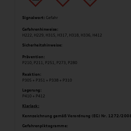
Signalwort:
Gefahr
Gefahrenhinweise:
H222, H229, H315, H317, H318, H336, H412
Sicherheitshinweise:
Prävention:
P210, P211, P251, P273, P280
Reaktion:
P305 + P351 + P338 + P310
Lagerung:
P410 + P412
Klarlack:
Kennzeichnung gemäß Verordnung (EG) Nr. 1272/200
Gefahrenpiktogramme: