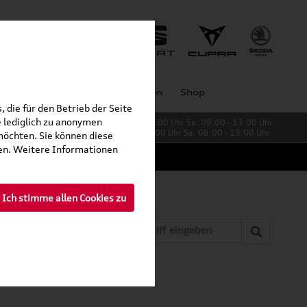
Unternehmen
Großkunden
Shop
 die für den Betrieb der Seite
 lediglich zu anonymen
Verkauf:
Mo. - Fr. 08:00 - 19:00 Uhr Sa. 09:00 - 13:00 Uhr
Service:
Mo. - Fr. 06:00 - 20:00 Uhr Sa. 08:00 - 13:00 Uhr
möchten. Sie können diese
fen. Weitere Informationen
Ich stimme allen Cookies zu
»