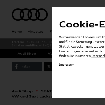
Cookie-E
Home
Aktuelles
Fahrzeugankauf
Angebote
Wir verwenden Cookies, um Ihn
und für die Steuerung unsere
Telefon:
+49 (0)841 / 49 140
24h-Pannenhilfe:
+49 (0)171 / 870 72 87
Statistikzwecken genutzt werd
Einstellungen jederzeit in de
Audi Shop
VW Shop
Cupra Shop
finden Sie in unseren
Datensc
Impressum
teilen
Twitter
Instagram
»
»
Audi Shop
SEAT Produkte
Pflege, Flüs
VW und Seat Lackspray Set LA7W; Reflexsil