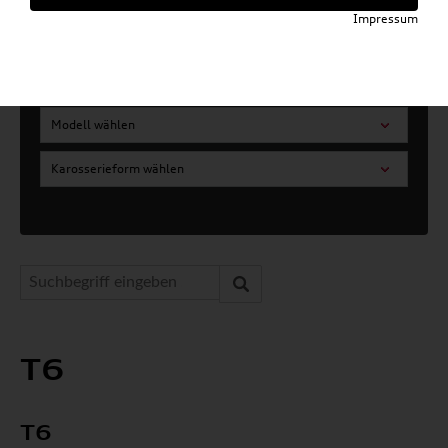
Impressum
Artikel für ihr Modell
Marke wählen
Modell wählen
Karosserieform wählen
T6
T6