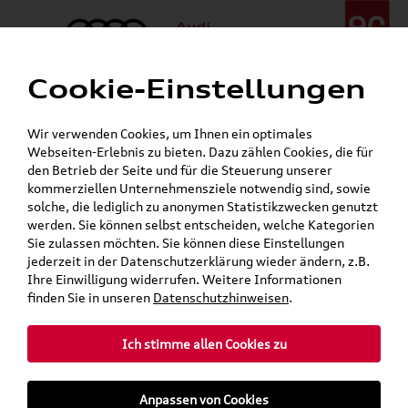
Cookie-Einstellungen
Menü
Telefon:
+49 (0)841 / 49 140
Wir verwenden Cookies, um Ihnen ein optimales
24h-Pannenhilfe:
+49 (0)171 / 870 72 87
Webseiten-Erlebnis zu bieten. Dazu zählen Cookies, die für
Gerade geöffnet
den Betrieb der Seite und für die Steuerung unserer
Verkauf:
Mo. - Fr. 08:00 - 19:00 Uhr Sa. 09:00 - 13:00 Uhr
kommerziellen Unternehmensziele notwendig sind, sowie
Service:
Mo. - Fr. 06:00 - 20:00 Uhr Sa. 08:00 - 13:00 Uhr
solche, die lediglich zu anonymen Statistikzwecken genutzt
werden. Sie können selbst entscheiden, welche Kategorien
Sie zulassen möchten. Sie können diese Einstellungen
jederzeit in der Datenschutzerklärung wieder ändern, z.B.
Ihre Einwilligung widerrufen. Weitere Informationen
teilen
Twitter
Instagram
WhatsApp
E-Mail
finden Sie in unseren
Datenschutzhinweisen
.
»
»
Audi Shop
Volkswagen Produkte
Ich stimme allen Cookies zu
»
»
VW Original Teile
Wischerblätter
T6
Anpassen von Cookies
Mein Kundenkonto
Warenkorb