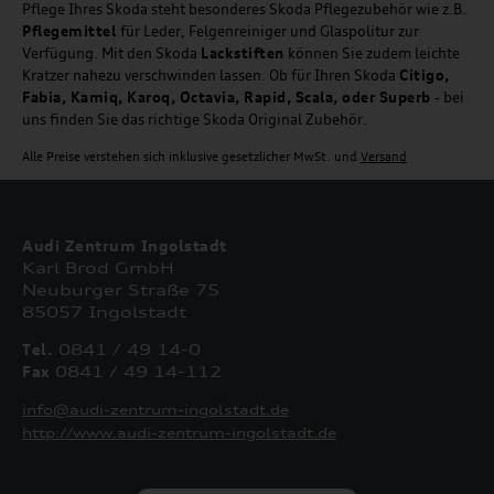
Pflege Ihres Skoda steht besonderes Skoda Pflegezubehör wie z.B.
Pflegemittel
für Leder, Felgenreiniger und Glaspolitur zur
Verfügung. Mit den Skoda
Lackstiften
können Sie zudem leichte
Kratzer nahezu verschwinden lassen. Ob für Ihren Skoda
Citigo,
Fabia, Kamiq, Karoq, Octavia, Rapid, Scala, oder Superb
- bei
uns finden Sie das richtige Skoda Original Zubehör.
Alle Preise verstehen sich inklusive gesetzlicher MwSt. und
Versand
Audi Zentrum Ingolstadt
Karl Brod GmbH
Neuburger Straße 75
85057 Ingolstadt
Tel.
0841 / 49 14-0
Fax
0841 / 49 14-112
info@audi-zentrum-ingolstadt.de
http://www.audi-zentrum-ingolstadt.de