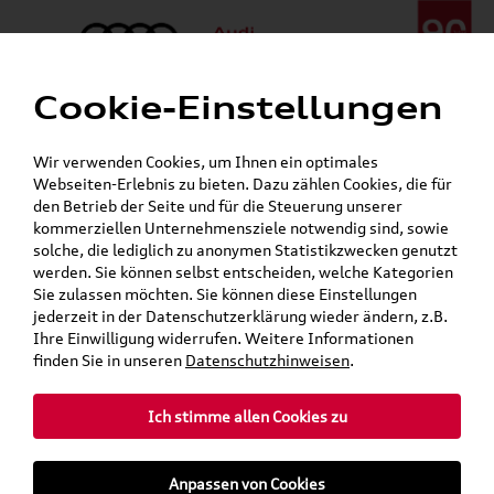
Cookie-Einstellungen
Menü
Telefon:
+49 (0)841 / 49 140
Wir verwenden Cookies, um Ihnen ein optimales
24h-Pannenhilfe:
+49 (0)171 / 870 72 87
Webseiten-Erlebnis zu bieten. Dazu zählen Cookies, die für
Öffnet in 8 Stunden, 17 Minuten
den Betrieb der Seite und für die Steuerung unserer
Verkauf:
Mo. - Fr. 08:00 - 19:00 Uhr Sa. 09:00 - 13:00 Uhr
kommerziellen Unternehmensziele notwendig sind, sowie
Service:
Mo. - Fr. 06:00 - 20:00 Uhr Sa. 08:00 - 13:00 Uhr
solche, die lediglich zu anonymen Statistikzwecken genutzt
werden. Sie können selbst entscheiden, welche Kategorien
Sie zulassen möchten. Sie können diese Einstellungen
jederzeit in der Datenschutzerklärung wieder ändern, z.B.
Ihre Einwilligung widerrufen. Weitere Informationen
teilen
Twitter
Instagram
WhatsApp
E-Mail
finden Sie in unseren
Datenschutzhinweisen
.
»
»
Audi Shop
Volkswagen Produkte
Ich stimme allen Cookies zu
»
»
VW Original Teile
Wischerblätter
Golf
Anpassen von Cookies
Mein Kundenkonto
Warenkorb