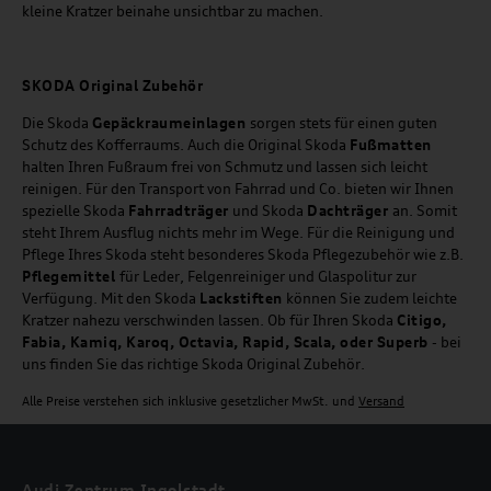
kleine Kratzer beinahe unsichtbar zu machen.
SKODA Original Zubehör
Die Skoda
Gepäckraumeinlagen
sorgen stets für einen guten
Schutz des Kofferraums. Auch die Original Skoda
Fußmatten
halten Ihren Fußraum frei von Schmutz und lassen sich leicht
reinigen. Für den Transport von Fahrrad und Co. bieten wir Ihnen
spezielle Skoda
Fahrradträger
und Skoda
Dachträger
an. Somit
steht Ihrem Ausflug nichts mehr im Wege. Für die Reinigung und
Pflege Ihres Skoda steht besonderes Skoda Pflegezubehör wie z.B.
Pflegemittel
für Leder, Felgenreiniger und Glaspolitur zur
Verfügung. Mit den Skoda
Lackstiften
können Sie zudem leichte
Kratzer nahezu verschwinden lassen. Ob für Ihren Skoda
Citigo,
Fabia, Kamiq, Karoq, Octavia, Rapid, Scala, oder Superb
- bei
uns finden Sie das richtige Skoda Original Zubehör.
Alle Preise verstehen sich inklusive gesetzlicher MwSt. und
Versand
Audi Zentrum Ingolstadt