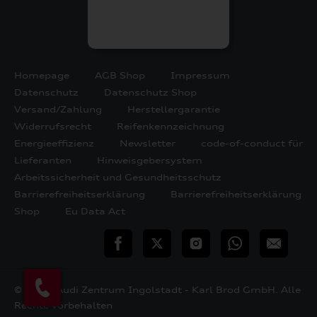
Homepage
AGB Shop
Impressum
Datenschutz
Datenschutz Shop
Versand/Zahlung
Herstellergarantie
Widerrufsrecht
Reifenkennzeichnung
Energieeffizienz
Newsletter
code-of-conduct für
Lieferanten
Hinweisgebersystem
Arbeitssicherheit und Gesundheitsschutz
Barrierefreiheitserklärung
Barrierefreiheitserklärung
Shop
Eu Data Act
teilen
Twitter
Instagram
WhatsApp
E-
Mail
© 2026 Audi Zentrum Ingolstadt - Karl Brod GmbH. Alle
Rechte vorbehalten