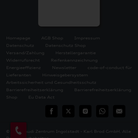
Homepage
AGB Shop
Impressum
Datenschutz
Datenschutz Shop
Versand/Zahlung
Herstellergarantie
Widerrufsrecht
Reifenkennzeichnung
Energieeffizienz
Newsletter
code-of-conduct für
Lieferanten
Hinweisgebersystem
Arbeitssicherheit und Gesundheitsschutz
Barrierefreiheitserklärung
Barrierefreiheitserklärung
Shop
Eu Data Act
teilen
Twitter
Instagram
WhatsApp
E-
Mail
© 2026 Audi Zentrum Ingolstadt - Karl Brod GmbH. Alle