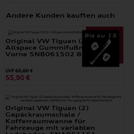
Andere Kunden kauften auch
Bis zu 15
Original VW Tiguan (AD1) /
Allspace Gummifußmatten
Vorne 5NB061502 82V
UVP
65,60
€
55,90 €
Original VW Tiguan (2)
Gepäckraumschale /
Kofferraumwanne für
Fahrzeuge mit variablen