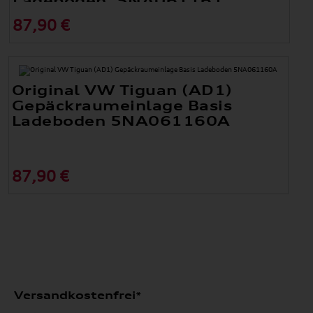
Ladeboden, 5NA061161
!Nur geeignet für obere Position!
87,90 €
Original VW Tiguan (AD1)
Gepäckraumeinlage Basis
Ladeboden 5NA061160A
87,90 €
Versandkostenfrei*