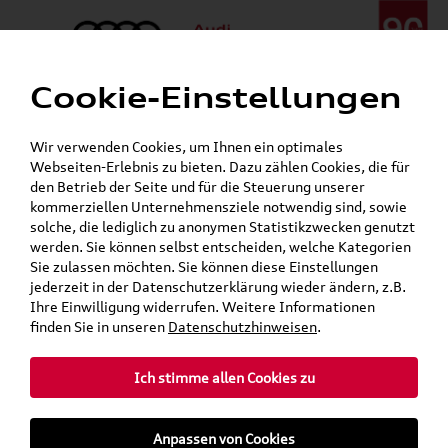
Cookie-Einstellungen
Menü
Telefon:
+49 (0)841 / 49 140
Wir verwenden Cookies, um Ihnen ein optimales
24h-Pannenhilfe:
+49 (0)171 / 870 72 87
Webseiten-Erlebnis zu bieten. Dazu zählen Cookies, die für
Gerade geöffnet
den Betrieb der Seite und für die Steuerung unserer
Verkauf:
Mo. - Fr. 08:00 - 19:00 Uhr Sa. 09:00 - 13:00 Uhr
kommerziellen Unternehmensziele notwendig sind, sowie
Service:
Mo. - Fr. 06:00 - 20:00 Uhr Sa. 08:00 - 13:00 Uhr
solche, die lediglich zu anonymen Statistikzwecken genutzt
werden. Sie können selbst entscheiden, welche Kategorien
Sie zulassen möchten. Sie können diese Einstellungen
jederzeit in der Datenschutzerklärung wieder ändern, z.B.
Ihre Einwilligung widerrufen. Weitere Informationen
teilen
Twitter
Instagram
WhatsApp
E-Mail
finden Sie in unseren
Datenschutzhinweisen
.
Ich stimme allen Cookies zu
»
»
Audi Shop
Volkswagen Produkte
Anpassen von Cookies