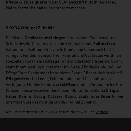
Pflege & Flüssigkeiten:
Der SEAT Lackstift hilft Ihnen dabei,
kleine Kratzer beinahe unsichtbar zu machen.
SKODA Original Zubehör
Die Skoda
Gepäckraumeinlagen
sorgen stets für einen guten
Schutz des Kofferraums. Auch die Original Skoda
Fußmatten
halten Ihren Fußraum frei von Schmutz und lassen sich leicht
reinigen. Für den Transport von Fahrrad und Co. bieten wir Ihnen
spezielle Skoda
Fahrradträger
und Skoda
Dachträger
an. Somit
steht Ihrem Ausflug nichts mehr im Wege. Für die Reinigung und
Pflege Ihres Skoda steht besonderes Skoda Pflegezubehör wie z.B.
Pflegemittel
für Leder, Felgenreiniger und Glaspolitur zur
Verfügung. Mit den Skoda
Lackstiften
können Sie zudem leichte
Kratzer nahezu verschwinden lassen. Ob für Ihren Skoda
Citigo,
Fabia, Kamiq, Karoq, Octavia, Rapid, Scala, oder Superb
- bei
uns finden Sie das richtige Skoda Original Zubehör.
Alle Preise verstehen sich inklusive gesetzlicher MwSt. und
Versand