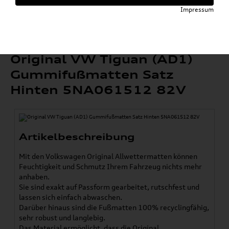
»
»
Komfort & Schutz
Gummifußmatten
Impressum
»
Tiguan
Original VW Tiguan (AD1) Gummifußmatten
Satz Hinten 5NA061512 82V
Original VW Tiguan (AD1)
Gummifußmatten Satz
Hinten 5NA061512 82V
Artikelbeschreibung
Mit den Volkswagen Original Allwettermatten können
Feuchtigkeit und Schmutz Ihrem Fahrzeug nichts mehr
anhaben.
Sie sind exakt auf Passform gearbeitet, rutschfest und
lassen sich einfach abwaschen.
Darüber hinaus sind die Fußmatten 100% recyclingfähig,
sehr robust und langlebig.
Das Material ermöglicht, dass die Original