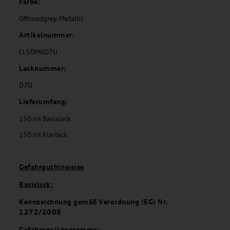
Farbe:
Offroadgrey-Metallic
Artikelnummer:
LLS0M6D7U
Lacknummer:
D7U
Lieferumfang:
150 ml Basislack
150 ml Klarlack
Gefahrguthinweise
Basislack:
Kennzeichnung gemäß Verordnung (EG) Nr.
1272/2008
Gefahrenpiktogramme: