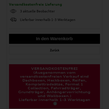
Versandkostenfreie Lieferung
3 aktuelle Beobachter
Lieferbar innerhalb 1-3 Werktagen
Zurück
VERSANDKOSTENFREI
(Ausgenommen vom
versandkostenfreien Verkauf sind
Dachboxen, Heckboxen, Reifen,
Komplettradsätze, Formel 1
Collection, Fahrradträger,
Grundträger, Anhängervorrichtung
und Wallboxen.)
Lieferbar innerhalb 1-3 Werktagen