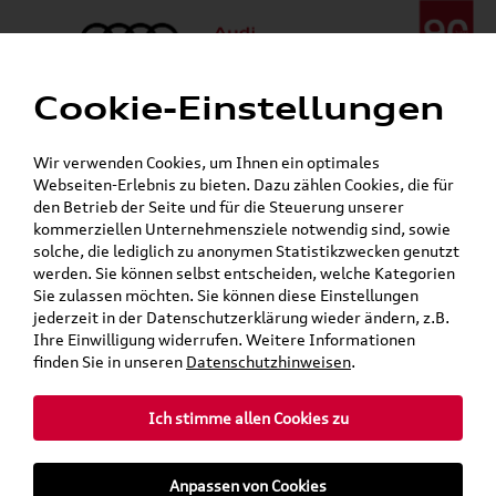
Cookie-Einstellungen
Menü
Telefon:
+49 (0)841 / 49 140
Wir verwenden Cookies, um Ihnen ein optimales
24h-Pannenhilfe:
+49 (0)171 / 870 72 87
Webseiten-Erlebnis zu bieten. Dazu zählen Cookies, die für
Gerade geöffnet
den Betrieb der Seite und für die Steuerung unserer
Verkauf:
Mo. - Fr. 08:00 - 19:00 Uhr Sa. 09:00 - 13:00 Uhr
kommerziellen Unternehmensziele notwendig sind, sowie
Service:
Mo. - Fr. 06:00 - 20:00 Uhr Sa. 08:00 - 13:00 Uhr
solche, die lediglich zu anonymen Statistikzwecken genutzt
werden. Sie können selbst entscheiden, welche Kategorien
Sie zulassen möchten. Sie können diese Einstellungen
jederzeit in der Datenschutzerklärung wieder ändern, z.B.
Ihre Einwilligung widerrufen. Weitere Informationen
teilen
Twitter
Instagram
WhatsApp
E-Mail
finden Sie in unseren
Datenschutzhinweisen
.
Ich stimme allen Cookies zu
»
»
Audi Shop
Volkswagen Produkte
Anpassen von Cookies