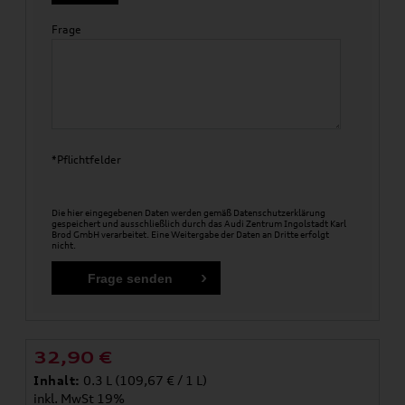
Frage
*Pflichtfelder
Die hier eingegebenen Daten werden gemäß
Datenschutzerklärung
gespeichert und ausschließlich durch das Audi Zentrum Ingolstadt Karl
Brod GmbH verarbeitet. Eine Weitergabe der Daten an Dritte erfolgt
nicht.
32,90
€
Inhalt:
0.3 L (109,67 € / 1 L)
inkl. MwSt 19%