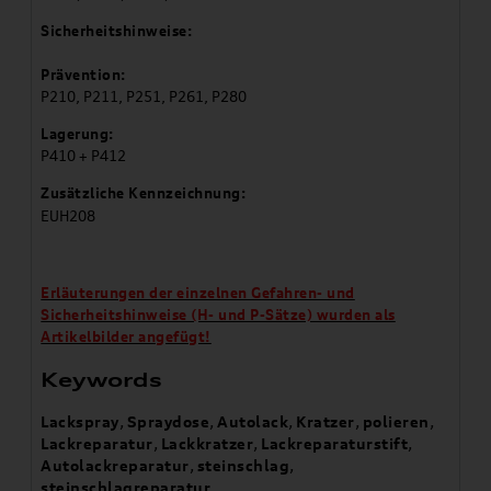
Sicherheitshinweise:
Prävention:
P210, P211, P251, P261, P280
Lagerung:
P410 + P412
Zusätzliche Kennzeichnung:
EUH208
Erläuterungen der einzelnen Gefahren- und
Sicherheitshinweise (H- und P-Sätze) wurden als
Artikelbilder angefügt!
Keywords
Lackspray
,
Spraydose
,
Autolack
,
Kratzer
,
polieren
,
Lackreparatur
,
Lackkratzer
,
Lackreparaturstift
,
Autolackreparatur
,
steinschlag
,
steinschlagreparatur