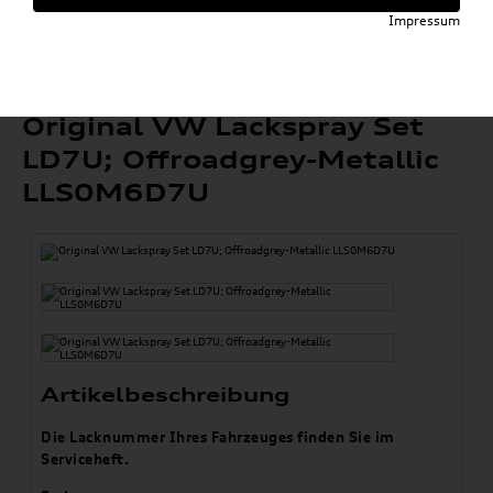
Pflege, Flüssigkeiten, Lackstifte & Spraydosen
»
»
Impressum
Spraydosen
Original VW Lackspray Set LD7U; Offroadgrey-
Metallic LLS0M6D7U
Original VW Lackspray Set
LD7U; Offroadgrey-Metallic
LLS0M6D7U
Artikelbeschreibung
Die Lacknummer Ihres Fahrzeuges finden Sie im
Serviceheft.