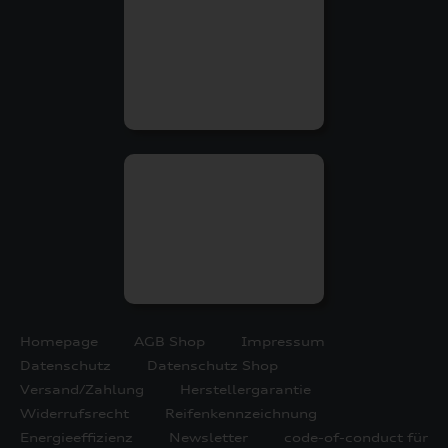
Homepage
AGB Shop
Impressum
Datenschutz
Datenschutz Shop
Versand/Zahlung
Herstellergarantie
Widerrufsrecht
Reifenkennzeichnung
Energieeffizienz
Newsletter
code-of-conduct für