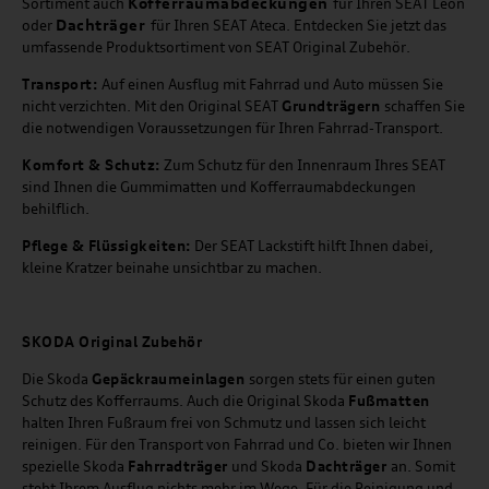
Kofferraumabdeckungen
Sortiment auch
für Ihren SEAT Leon
Dachträger
oder
für Ihren SEAT Ateca. Entdecken Sie jetzt das
umfassende Produktsortiment von SEAT Original Zubehör.
Transport:
Auf einen Ausflug mit Fahrrad und Auto müssen Sie
nicht verzichten. Mit den Original SEAT
Grundträgern
schaffen Sie
die notwendigen Voraussetzungen für Ihren Fahrrad-Transport.
Komfort & Schutz:
Zum Schutz für den Innenraum Ihres SEAT
sind Ihnen die Gummimatten und Kofferraumabdeckungen
behilflich.
Pflege & Flüssigkeiten:
Der SEAT Lackstift hilft Ihnen dabei,
kleine Kratzer beinahe unsichtbar zu machen.
SKODA Original Zubehör
Die Skoda
Gepäckraumeinlagen
sorgen stets für einen guten
Schutz des Kofferraums. Auch die Original Skoda
Fußmatten
halten Ihren Fußraum frei von Schmutz und lassen sich leicht
reinigen. Für den Transport von Fahrrad und Co. bieten wir Ihnen
spezielle Skoda
Fahrradträger
und Skoda
Dachträger
an. Somit
steht Ihrem Ausflug nichts mehr im Wege. Für die Reinigung und