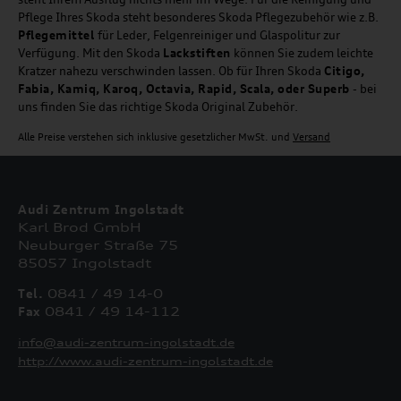
Pflege Ihres Skoda steht besonderes Skoda Pflegezubehör wie z.B.
Pflegemittel
für Leder, Felgenreiniger und Glaspolitur zur
Verfügung. Mit den Skoda
Lackstiften
können Sie zudem leichte
Kratzer nahezu verschwinden lassen. Ob für Ihren Skoda
Citigo,
Fabia, Kamiq, Karoq, Octavia, Rapid, Scala, oder Superb
- bei
uns finden Sie das richtige Skoda Original Zubehör.
Alle Preise verstehen sich inklusive gesetzlicher MwSt. und
Versand
Audi Zentrum Ingolstadt
Karl Brod GmbH
Neuburger Straße 75
85057 Ingolstadt
Tel.
0841 / 49 14-0
Fax
0841 / 49 14-112
info@audi-zentrum-ingolstadt.de
http://www.audi-zentrum-ingolstadt.de