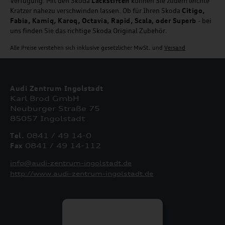
Verfügung. Mit den Skoda
Lackstiften
können Sie zudem leichte
Kratzer nahezu verschwinden lassen. Ob für Ihren Skoda
Citigo,
Fabia, Kamiq, Karoq, Octavia, Rapid, Scala, oder Superb
- bei
uns finden Sie das richtige Skoda Original Zubehör.
Alle Preise verstehen sich inklusive gesetzlicher MwSt. und
Versand
Audi Zentrum Ingolstadt
Karl Brod GmbH
Neuburger Straße 75
85057 Ingolstadt
Tel.
0841 / 49 14-0
Fax
0841 / 49 14-112
info@audi-zentrum-ingolstadt.de
http://www.audi-zentrum-ingolstadt.de