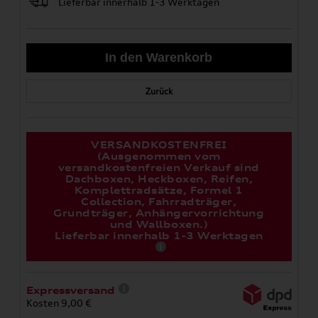
Lieferbar innerhalb 1-3 Werktagen
Zurück
VERSANDKOSTENFREI
(Ausgenommen vom
versandkostenfreien Verkauf sind
Dachboxen, Heckboxen, Reifen,
Komplettradsätze, Formel 1
Collection, Fahrradträger,
Grundträger, Anhängervorrichtung
und Wallboxen.)
Lieferbar innerhalb 1-3 Werktagen
Expressversand
Kosten 9,00 €