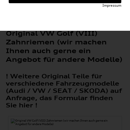
»
»
VW Original Teile
Zahnriemen
Impressum
Original VW Golf (VIII) Zahnriemen (wir
machen Ihnen auch gerne ein Angebot für
andere Modelle)
Original VW Golf (VIII)
Zahnriemen (wir machen
Ihnen auch gerne ein
Angebot für andere Modelle)
! Weitere Original Teile für
verschiedene Fahrzeugmodelle
(Audi / VW / SEAT / SKODA) auf
Anfrage, das Formular finden
Sie hier !