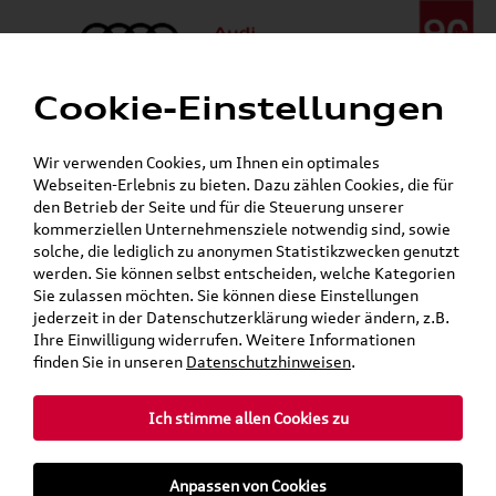
Cookie-Einstellungen
Menü
Telefon:
+49 (0)841 / 49 140
Wir verwenden Cookies, um Ihnen ein optimales
24h-Pannenhilfe:
+49 (0)171 / 870 72 87
Webseiten-Erlebnis zu bieten. Dazu zählen Cookies, die für
Öffnet in 2 Stunden, 31 Minuten
den Betrieb der Seite und für die Steuerung unserer
Verkauf:
Mo. - Fr. 08:00 - 19:00 Uhr Sa. 09:00 - 13:00 Uhr
kommerziellen Unternehmensziele notwendig sind, sowie
Service:
Mo. - Fr. 06:00 - 20:00 Uhr Sa. 08:00 - 13:00 Uhr
solche, die lediglich zu anonymen Statistikzwecken genutzt
werden. Sie können selbst entscheiden, welche Kategorien
Sie zulassen möchten. Sie können diese Einstellungen
jederzeit in der Datenschutzerklärung wieder ändern, z.B.
Ihre Einwilligung widerrufen. Weitere Informationen
teilen
Twitter
Instagram
WhatsApp
E-Mail
finden Sie in unseren
Datenschutzhinweisen
.
Ich stimme allen Cookies zu
»
»
Audi Shop
Volkswagen Produkte
Anpassen von Cookies