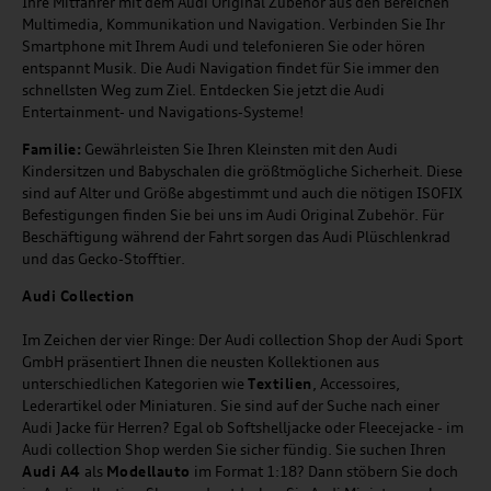
Ihre Mitfahrer mit dem Audi Original Zubehör aus den Bereichen
Multimedia, Kommunikation und Navigation. Verbinden Sie Ihr
Smartphone mit Ihrem Audi und telefonieren Sie oder hören
entspannt Musik. Die Audi Navigation findet für Sie immer den
schnellsten Weg zum Ziel. Entdecken Sie jetzt die Audi
Entertainment- und Navigations-Systeme!
Familie:
Gewährleisten Sie Ihren Kleinsten mit den Audi
Kindersitzen und Babyschalen die größtmögliche Sicherheit. Diese
sind auf Alter und Größe abgestimmt und auch die nötigen ISOFIX
Befestigungen finden Sie bei uns im Audi Original Zubehör. Für
Beschäftigung während der Fahrt sorgen das Audi Plüschlenkrad
und das Gecko-Stofftier.
Audi
C
ollection
Im Zeichen der vier Ringe: Der Audi collection Shop der Audi Sport
GmbH präsentiert Ihnen die neusten Kollektionen aus
unterschiedlichen Kategorien wie
Textilien
, Accessoires,
Lederartikel oder Miniaturen. Sie sind auf der Suche nach einer
Audi Jacke für Herren? Egal ob Softshelljacke oder Fleecejacke - im
Audi collection Shop werden Sie sicher fündig. Sie suchen Ihren
Audi A4
als
Modellauto
im Format 1:18? Dann stöbern Sie doch