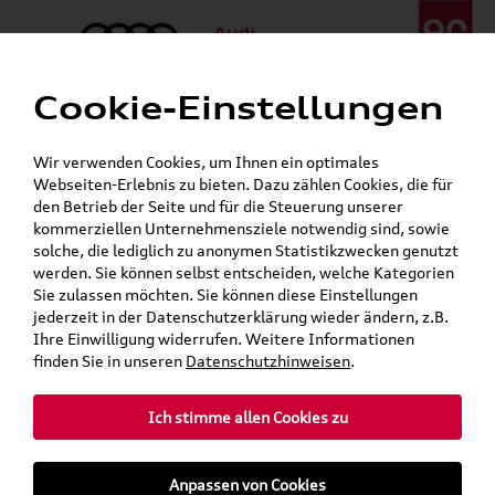
Cookie-Einstellungen
Menü
Telefon:
+49 (0)841 / 49 140
Wir verwenden Cookies, um Ihnen ein optimales
24h-Pannenhilfe:
+49 (0)171 / 870 72 87
Webseiten-Erlebnis zu bieten. Dazu zählen Cookies, die für
Gerade geschlossen
den Betrieb der Seite und für die Steuerung unserer
Verkauf:
Mo. - Fr. 08:00 - 19:00 Uhr Sa. 09:00 - 13:00 Uhr
kommerziellen Unternehmensziele notwendig sind, sowie
Service:
Mo. - Fr. 06:00 - 20:00 Uhr Sa. 08:00 - 13:00 Uhr
solche, die lediglich zu anonymen Statistikzwecken genutzt
werden. Sie können selbst entscheiden, welche Kategorien
Sie zulassen möchten. Sie können diese Einstellungen
jederzeit in der Datenschutzerklärung wieder ändern, z.B.
Ihre Einwilligung widerrufen. Weitere Informationen
teilen
Twitter
Instagram
WhatsApp
E-Mail
finden Sie in unseren
Datenschutzhinweisen
.
Ich stimme allen Cookies zu
»
»
Audi Shop
Volkswagen Produkte
Anpassen von Cookies