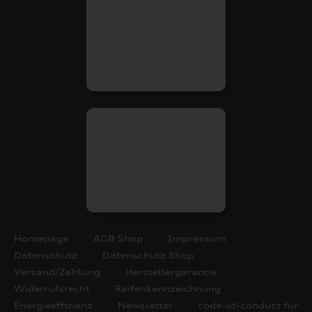
Homepage
AGB Shop
Impressum
Datenschutz
Datenschutz Shop
Versand/Zahlung
Herstellergarantie
Widerrufsrecht
Reifenkennzeichnung
Energieeffizienz
Newsletter
code-of-conduct für