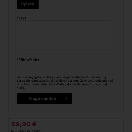
Upload
Frage
*Pflichtfelder
Die hier eingegebenen Daten werden gemäß
Datenschutzerklärung
gespeichert und ausschließlich durch das Audi Zentrum Ingolstadt Karl
Brod GmbH verarbeitet. Eine Weitergabe der Daten an Dritte erfolgt
nicht.
59,90
€
inkl. MwSt 19%