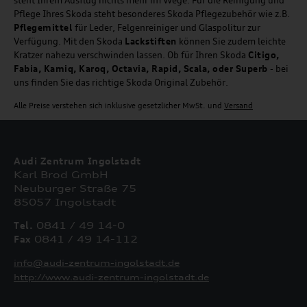
steht Ihrem Ausflug nichts mehr im Wege. Für die Reinigung und
Pflege Ihres Skoda steht besonderes Skoda Pflegezubehör wie z.B.
Pflegemittel
für Leder, Felgenreiniger und Glaspolitur zur
Verfügung. Mit den Skoda
Lackstiften
können Sie zudem leichte
Kratzer nahezu verschwinden lassen. Ob für Ihren Skoda
Citigo,
Fabia, Kamiq, Karoq, Octavia, Rapid, Scala, oder Superb
- bei
uns finden Sie das richtige Skoda Original Zubehör.
Alle Preise verstehen sich inklusive gesetzlicher MwSt. und
Versand
Audi Zentrum Ingolstadt
Karl Brod GmbH
Neuburger Straße 75
85057 Ingolstadt
Tel.
0841 / 49 14-0
Fax
0841 / 49 14-112
info@audi-zentrum-ingolstadt.de
http://www.audi-zentrum-ingolstadt.de