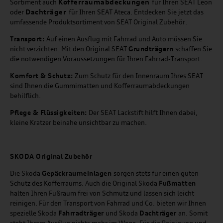
Kofferraumabdeckungen
Sortiment auch
für Ihren SEAT Leon
Dachträger
oder
für Ihren SEAT Ateca. Entdecken Sie jetzt das
umfassende Produktsortiment von SEAT Original Zubehör.
Transport:
Auf einen Ausflug mit Fahrrad und Auto müssen Sie
nicht verzichten. Mit den Original SEAT
Grundträgern
schaffen Sie
die notwendigen Voraussetzungen für Ihren Fahrrad-Transport.
Komfort & Schutz:
Zum Schutz für den Innenraum Ihres SEAT
sind Ihnen die Gummimatten und Kofferraumabdeckungen
behilflich.
Pflege & Flüssigkeiten:
Der SEAT Lackstift hilft Ihnen dabei,
kleine Kratzer beinahe unsichtbar zu machen.
SKODA Original Zubehör
Die Skoda
Gepäckraumeinlagen
sorgen stets für einen guten
Schutz des Kofferraums. Auch die Original Skoda
Fußmatten
halten Ihren Fußraum frei von Schmutz und lassen sich leicht
reinigen. Für den Transport von Fahrrad und Co. bieten wir Ihnen
spezielle Skoda
Fahrradträger
und Skoda
Dachträger
an. Somit