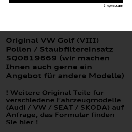
»
»
VW Original Teile
Staub & Pollenfilter
Impressum
Original VW Golf (VIII) Pollen /
Staubfiltereinsatz 5Q0819669 (wir machen
Ihnen auch gerne ein Angebot für andere
Modelle)
Original VW Golf (VIII)
Pollen / Staubfiltereinsatz
5Q0819669 (wir machen
Ihnen auch gerne ein
Angebot für andere Modelle)
! Weitere Original Teile für
verschiedene Fahrzeugmodelle
(Audi / VW / SEAT / SKODA) auf
Anfrage, das Formular finden
Sie hier !