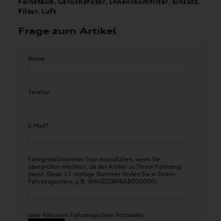
Feinstaub
,
Geruchsfilter
,
Innenraumfilter
,
Einsatz
,
Filter
,
Luft
Frage zum Artikel
Name
Telefon
E-Mail*
Fahrgestellnummer (nur auszufüllen, wenn Sie
überprüfen möchten, ob der Artikel zu Ihrem Fahrzeug
passt. Diese 17-stellige Nummer finden Sie in Ihrem
Fahrzeugschein, z.B. WAUZZZ8P8AB000000)
oder Foto vom Fahrzeugschein hochladen