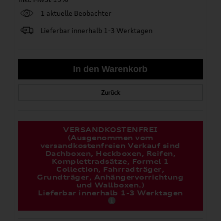
1 aktuelle Beobachter
Lieferbar innerhalb 1-3 Werktagen
Zurück
VERSANDKOSTENFREI
(Ausgenommen vom
versandkostenfreien Verkauf sind
Dachboxen, Heckboxen, Reifen,
Komplettradsätze, Formel 1
Collection, Fahrradträger,
Grundträger, Anhängervorrichtung
und Wallboxen.)
Lieferbar innerhalb 1-3 Werktagen