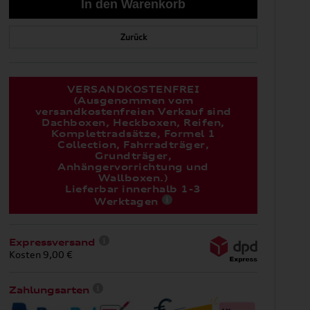
Zurück
VERSANDKOSTENFREI
(Ausgenommen vom
versandkostenfreien Verkauf sind
Dachboxen, Heckboxen, Reifen,
Komplettradsätze, Formel 1
Collection, Fahrradträger,
Grundträger,
Anhängervorrichtung und
Wallboxen.)
Lieferbar innerhalb 1-3
Werktagen
Expressversand
Kosten 9,00 €
Zahlungsarten