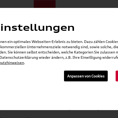
instellungen
E-Mobilität
Darum zu uns
NORA®
Mietwagen
Jobs
en ein optimales Webseiten-Erlebnis zu bieten. Dazu zählen Cookies,
r kommerziellen Unternehmensziele notwendig sind, sowie solche, die
Gerade geöffnet
en. Sie können selbst entscheiden, welche Kategorien Sie zulassen 
r Datenschutzerklärung wieder ändern, z.B. Ihre Einwilligung widerru
Seat Shop
Skoda Shop
Audi E-Mobility Shop
hutzhinweisen
.
E-Mail
Anpassen von Cookies
»
»
iginal Teile
Bremsscheiben
Vorne (wir machen Ihnen auch gerne ein Angebot fü