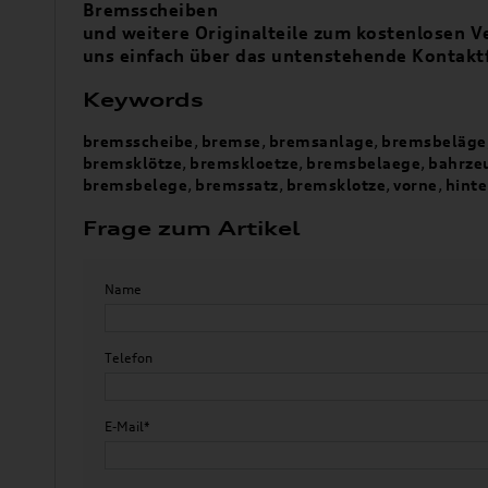
Bremsscheiben
und weitere Originalteile zum kostenlosen Ve
uns einfach über das untenstehende Kontakt
Keywords
bremsscheibe
,
bremse
,
bremsanlage
,
bremsbeläge
bremsklötze
,
bremskloetze
,
bremsbelaege
,
bahrze
bremsbelege
,
bremssatz
,
bremsklotze
,
vorne
,
hint
Frage zum Artikel
Name
Telefon
E-Mail*