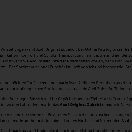
Vorstellungen - mit Audi Original Zubehör. Der Online Katalog präsentiert
unikation, Komfort und Schutz, Transport und Familie. Sie sind auf der 
 Selbst wenn Sie Audi
music
interface
nachrüsten wollen, dann sind Sie b
ittel. Das Sortiment an Audi Zubehör ist umfangreich und hochwertig. St
ht und möchten Ihr Fahrzeug nun nachrüsten? Mit den Produkten aus dem
tzt aus dem umfangreichen Sortiment das passende Audi Zubehör für innen
behör bringen Sie sich und Ihr Gepäck sicher ans Ziel. Mittels Grundträ
 bis zu drei Fahrrädern macht das
Audi Original Zubehör
möglich. Versch
i niemals zu kurz kommen. Profitieren Sie von den praktischen Lösungen 
lange Freude an Ihrem Auto haben. Für den Notfall sind Sie mit den
Audi 
Geschmack aus und finden Sie die richtigen Styling Produkte für innen un