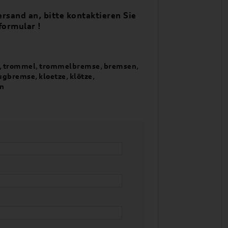
rsand an, bitte kontaktieren Sie
formular !
,
trommel
,
trommelbremse
,
bremsen
,
ugbremse
,
kloetze
,
klötze
,
en