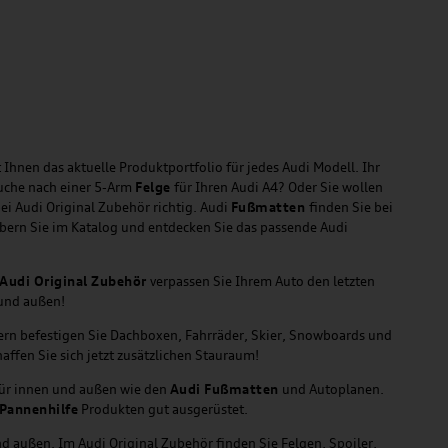
 Ihnen das aktuelle Produktportfolio für jedes Audi Modell. Ihr
Suche nach einer 5-Arm
Felge
für Ihren Audi A4? Oder Sie wollen
ei Audi Original Zubehör richtig. Audi
Fußmatten
finden Sie bei
öbern Sie im Katalog und entdecken Sie das passende Audi
Audi Original Zubehör
verpassen Sie Ihrem Auto den letzten
 und außen!
gern befestigen Sie Dachboxen, Fahrräder, Skier, Snowboards und
affen Sie sich jetzt zusätzlichen Stauraum!
für innen und außen wie den
Audi Fußmatten
und Autoplanen.
Pannenhilfe
Produkten gut ausgerüstet.
d außen. Im Audi Original Zubehör finden Sie Felgen, Spoiler,