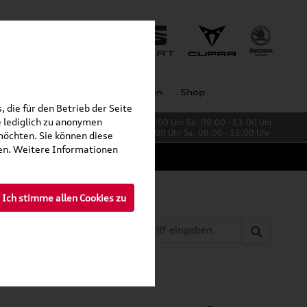
Unternehmen
Großkunden
Shop
 die für den Betrieb der Seite
 lediglich zu anonymen
Verkauf:
Mo. - Fr. 08:00 - 19:00 Uhr Sa. 09:00 - 13:00 Uhr
Service:
Mo. - Fr. 06:00 - 20:00 Uhr Sa. 08:00 - 13:00 Uhr
möchten. Sie können diese
fen. Weitere Informationen
Ich stimme allen Cookies zu
r andere Modelle)