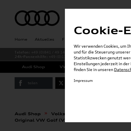
Cookie-E
Home
Aktuelles
Fahrzeugankauf
Angebote
Wir verwenden Cookies, um Ihn
und für die Steuerung unsere
Telefon:
+49 (0)841 / 49 140
24h-Pannenhilfe:
+49 (0)171 / 870 72 87
Statistikzwecken genutzt werd
Einstellungen jederzeit in de
Audi Shop
VW Shop
Cupra Shop
finden Sie in unseren
Datensc
Impressum
teilen
Twitter
Instagram
»
»
Audi Shop
Volkswagen Produkte
VW Or
Original VW Golf (VIII) Bremsscheiben Satz 