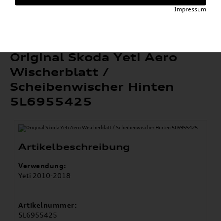
»
»
SKODA Original Teile
Wischerblätter
Impressum
»
Yeti
Original Skoda Yeti Aero Wischerblatt /
Scheibenwischer Hinten 5L6955425
Original Skoda Yeti Aero
Wischerblatt /
Scheibenwischer Hinten
5L6955425
Artikelbeschreibung
Verwendung:
Yeti 2010-2018
Artikelnummer:
5L6955425