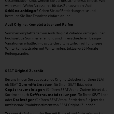
Geschenkideen sind, werden Sie bei uns sicher etwas finden. Wie
wäre es mit Wohn Accessoires für das Zuhause oder Audi
Schlüsselanhänger
? Gehen Sie auf Entdeckungsreise und
bestellen Sie Ihre Favoriten einfach online.
Audi Original Kompletträder und Reifen
Sommerkompletträder von Audi Original Zubehör verfügen über
hochwertige Sommerreifen und sind in verschiedenen Design-
Variationen erhältlich - das gleiche gilt natürlich auf für unsere
Winterkompletträder mit Winterreifen. Inklusive 36 Monate
Reifengarantie.
SEAT
Original Zubehör
Bei uns finden Sie das passende Original Zubehör für Ihren SEAT,
Gummifußmatten
ob SEAT
für Ihren SEAT Ibiza oder
Gepäckraumeinlagen
für Ihren SEAT Arona. Zudem bietet das
Kofferraumabdeckungen
Sortiment auch
für Ihren SEAT Leon
Dachträger
oder
für Ihren SEAT Ateca. Entdecken Sie jetzt das
umfassende Produktsortiment von SEAT Original Zubehör.
Transport:
Auf einen Ausflug mit Fahrrad und Auto müssen Sie