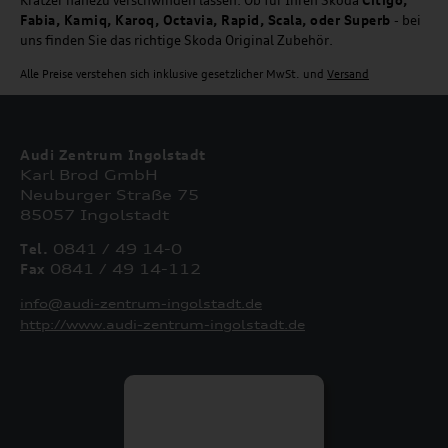
Kratzer nahezu verschwinden lassen. Ob für Ihren Skoda
Citigo,
Fabia, Kamiq, Karoq, Octavia, Rapid, Scala, oder Superb
- bei
uns finden Sie das richtige Skoda Original Zubehör.
Alle Preise verstehen sich inklusive gesetzlicher MwSt. und
Versand
Audi Zentrum Ingolstadt
Karl Brod GmbH
Neuburger Straße 75
85057 Ingolstadt
Tel.
0841 / 49 14-0
Fax
0841 / 49 14-112
info@audi-zentrum-ingolstadt.de
http://www.audi-zentrum-ingolstadt.de