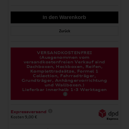
Zurück
VERSANDKOSTENFREI
(Ausgenommen vom
versandkostenfreien Verkauf sind
Dachboxen, Heckboxen, Reifen,
Komplettradsätze, Formel 1
Collection, Fahrradträger,
Grundträger, Anhängervorrichtung
und Wallboxen.)
Lieferbar innerhalb 1-3 Werktagen
Expressversand
Kosten 9,00 €