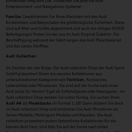
schnellsten Weg zum Ziel. Entdecken Sie jetzt die Audi
Entertainment- und Navigations-Systeme!
Familie:
Gewährleisten Sie Ihren Kleinsten mit den Audi
Kindersitzen und Babyschalen die größtmögliche Sicherheit. Diese
sind auf Alter und Größe abgestimmt und auch die nötigen ISOFIX
Befestigungen finden Sie bei uns im Audi Original Zubehör. Für
Beschäftigung während der Fahrt sorgen das Audi Plüschlenkrad
und das Gecko-Stofftier.
Audi
C
ollection
Im Zeichen der vier Ringe: Der Audi collection Shop der Audi Sport
GmbH präsentiert Ihnen die neusten Kollektionen aus
unterschiedlichen Kategorien wie
Textilien
, Accessoires,
Lederartikel oder Miniaturen. Sie sind auf der Suche nach einer
Audi Jacke für Herren? Egal ob Softshelljacke oder Fleecejacke - im
Audi collection Shop werden Sie sicher fündig. Sie suchen Ihren
Audi A4
als
Modellauto
im Format 1:18? Dann stöbern Sie doch
im Audi collection Shop und entdecken Sie Audi Miniaturen als
Serien Modelle, Motorsport Modelle und Klassiker. Die Audi
collection präsentiert zudem farbenfrohe Kollektionen für die
kleinen Audi Fans. Und falls Sie auf der Suche nach tollen