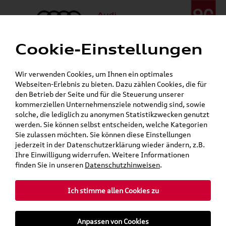
Cookie-Einstellungen
Menü
Telefon:
+49 (0)841 / 49 140
Wir verwenden Cookies, um Ihnen ein optimales
24h-Pannenhilfe:
+49 (0)171 / 870 72 87
Webseiten-Erlebnis zu bieten. Dazu zählen Cookies, die für
Öffnet in 2 Stunden, 34 Minuten
den Betrieb der Seite und für die Steuerung unserer
Verkauf:
Mo. - Fr. 08:00 - 19:00 Uhr Sa. 09:00 - 13:00 Uhr
kommerziellen Unternehmensziele notwendig sind, sowie
Service:
Mo. - Fr. 06:00 - 20:00 Uhr Sa. 08:00 - 13:00 Uhr
solche, die lediglich zu anonymen Statistikzwecken genutzt
werden. Sie können selbst entscheiden, welche Kategorien
Sie zulassen möchten. Sie können diese Einstellungen
jederzeit in der Datenschutzerklärung wieder ändern, z.B.
Ihre Einwilligung widerrufen. Weitere Informationen
teilen
Twitter
Instagram
WhatsApp
E-Mail
finden Sie in unseren
Datenschutzhinweisen
.
Ich stimme allen Cookies zu
»
»
Audi Shop
SKODA Produkte
Anpassen von Cookies