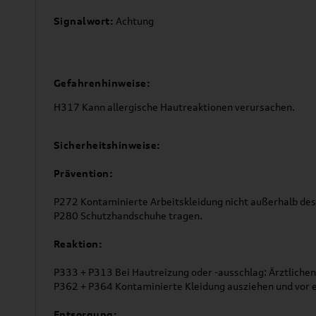
Signalwort:
Achtung
Gefahrenhinweise:
H317 Kann allergische Hautreaktionen verursachen.
Sicherheitshinweise:
Prävention:
P272 Kontaminierte Arbeitskleidung nicht außerhalb des
P280 Schutzhandschuhe tragen.
Reaktion:
P333 + P313 Bei Hautreizung oder -ausschlag: Ärztlichen 
P362 + P364 Kontaminierte Kleidung ausziehen und vor
Entsorgung: