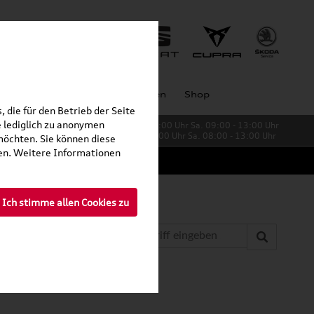
Unternehmen
Großkunden
Shop
 die für den Betrieb der Seite
 lediglich zu anonymen
Verkauf:
Mo. - Fr. 08:00 - 19:00 Uhr Sa. 09:00 - 13:00 Uhr
Service:
Mo. - Fr. 06:00 - 20:00 Uhr Sa. 08:00 - 13:00 Uhr
möchten. Sie können diese
fen. Weitere Informationen
Ich stimme allen Cookies zu
»
el