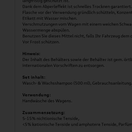
langfristig geschützt ist.
Dank dem Abperleffekt ist schnelles Trocknen garantiert.
Flasche vor der Verwendung gründlich schütteln, Konzen
Etikett mit Wasser mischen.
Verschmutzungen vom Wagen mit einem weichen Schwa
Wassermenge abspülen.
Benutzen Sie dieses Mittel nicht, falls Ihr Fahrzeug dem 
Vor Frost schützen.
Hinweis:
Der Inhalt des Behälters sowie der Behälter ist gem. örtli
internationalen Vorschriften zu entsorgen.
Set inhalt:
Wasch- & Wachsshampoo (500 ml), Gebrauchsanleitung
Verwendung:
Handwäsche des Wagens.
Zusammensetzung:
5-15% nichtionische Tenside,
<5% kationische Tenside und amphotere Tenside, Parfüm