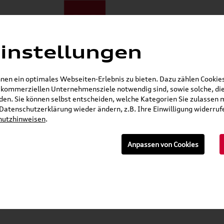
instellungen
E-Mobilität
Darum zu uns
NORA®
Mietwagen
Jobs
en ein optimales Webseiten-Erlebnis zu bieten. Dazu zählen Cookies,
r kommerziellen Unternehmensziele notwendig sind, sowie solche, die
Gerade geschlossen
en. Sie können selbst entscheiden, welche Kategorien Sie zulassen 
r Datenschutzerklärung wieder ändern, z.B. Ihre Einwilligung widerru
Seat Shop
Skoda Shop
Audi E-Mobility Shop
hutzhinweisen
.
E-Mail
Anpassen von Cookies
»
üssigkeiten, Lackstifte & Spraydosen
Pflegemitt
0096315C