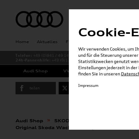
Cookie-E
Home
Aktuelles
Fahrzeugankauf
Angebote
Wir verwenden Cookies, um Ihn
und für die Steuerung unsere
Telefon:
+49 (0)841 / 49 140
24h-Pannenhilfe:
+49 (0)171 / 870 72 87
Statistikzwecken genutzt werd
Einstellungen jederzeit in de
Audi Shop
VW Shop
Cupra Shop
finden Sie in unseren
Datensc
Impressum
teilen
Twitter
Instagram
»
»
Audi Shop
SKODA Produkte
Pflege, Fl
Original Skoda Wachs-Shampoo 500 ml 00