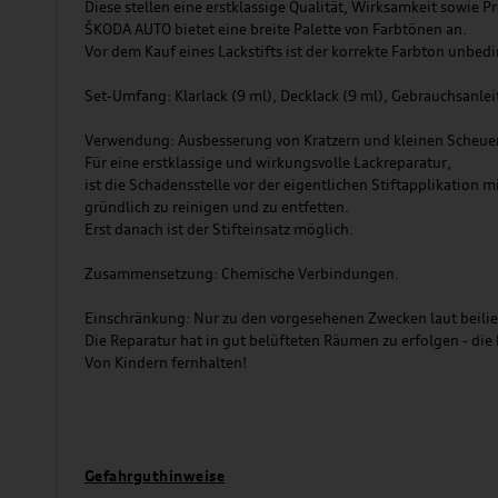
Diese stellen eine erstklassige Qualität, Wirksamkeit sowie P
ŠKODA AUTO bietet eine breite Palette von Farbtönen an.
Vor dem Kauf eines Lackstifts ist der korrekte Farbton unbed
Set-Umfang: Klarlack (9 ml), Decklack (9 ml), Gebrauchsanlei
Verwendung: Ausbesserung von Kratzern und kleinen Scheuer
Für eine erstklassige und wirkungsvolle Lackreparatur,
ist die Schadensstelle vor der eigentlichen Stiftapplikation
gründlich zu reinigen und zu entfetten.
Erst danach ist der Stifteinsatz möglich.
Zusammensetzung: Chemische Verbindungen.
Einschränkung: Nur zu den vorgesehenen Zwecken laut beili
Die Reparatur hat in gut belüfteten Räumen zu erfolgen - die
Von Kindern fernhalten!
Gefahrguthinweise