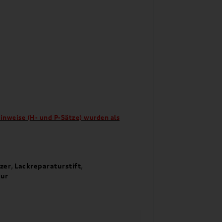
hinweise (H- und P-Sätze) wurden als
zer
,
Lackreparaturstift
,
tur