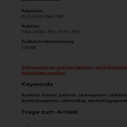
Prävention:
P210, P233, P264, P280
Reaktion:
P304 + P340 + P312, P337 + P313
Zusätzliche Kennzeichnung:
EUH208
Erläuterungen der einzelnen Gefahren- und Sicherheits
Artikelbilder angefügt!
Keywords
Autolack
,
Kratzer
,
polieren
,
Lackreparatur
,
Lackkrat
Autolackreparatur
,
steinschlag
,
steinschlagrepara
Frage zum Artikel