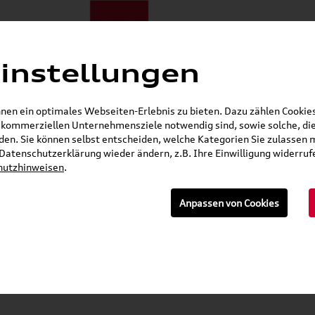
instellungen
E-Mobilität
Darum zu uns
NORA®
Mietwagen
Jobs
en ein optimales Webseiten-Erlebnis zu bieten. Dazu zählen Cookies,
r kommerziellen Unternehmensziele notwendig sind, sowie solche, die
Gerade geöffnet
en. Sie können selbst entscheiden, welche Kategorien Sie zulassen 
r Datenschutzerklärung wieder ändern, z.B. Ihre Einwilligung widerru
Seat Shop
Skoda Shop
Audi E-Mobility Shop
hutzhinweisen
.
E-Mail
Anpassen von Cookies
»
üssigkeiten, Lackstifte & Spraydosen
Lackstifte
0050300A C9X