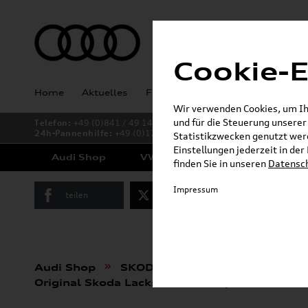
Cookie-E
Home
Aktuelles
Fahrzeugankauf
Angebote
Wir verwenden Cookies, um Ihn
und für die Steuerung unsere
Telefon:
+49 (0)841 / 49 140
24h-Pannenhilfe:
+49 (0)171 / 870 72 87
Statistikzwecken genutzt werd
Einstellungen jederzeit in de
Audi Shop
VW Shop
Cupra Shop
finden Sie in unseren
Datensc
Impressum
teilen
Twitter
Instagram
»
»
Audi Shop
SKODA Produkte
Pflege, Fl
Original Skoda Lackstift Set deep black 3T