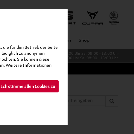
Unternehmen
Großkunden
Shop
 die für den Betrieb der Seite
 lediglich zu anonymen
Verkauf:
Mo. - Fr. 08:00 - 19:00 Uhr Sa. 09:00 - 13:00 Uhr
Service:
Mo. - Fr. 06:00 - 20:00 Uhr Sa. 08:00 - 13:00 Uhr
möchten. Sie können diese
fen. Weitere Informationen
Ich stimme allen Cookies zu
»