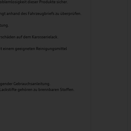
roblemlosigkeit dieser Produkte sicher.
ingt anhand des Fahrzeugbriefs zu überprüfen.
tung.
schäden auf dem Karosserielack.
 mit einem geeigneten Reinigungsmittel
egender Gebrauchsanleitung.
 Lackstifte gehören zu brennbaren Stoffen.