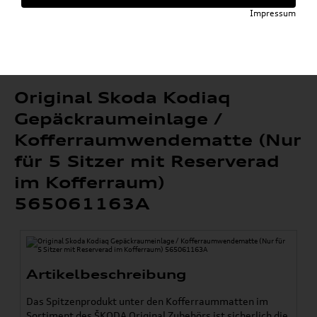
»
Komfort & Schutz
Gepäckraumeinlagen
Impressum
»
»
Kodiaq
Original Skoda Kodiaq Gepäckraumeinlage /
Kofferraumwendematte (Nur für 5 Sitzer mit
Reserverad im Kofferraum) 565061163A
Original Skoda Kodiaq
Gepäckraumeinlage /
Kofferraumwendematte (Nur
für 5 Sitzer mit Reserverad
im Kofferraum)
565061163A
Artikelbeschreibung
Das Spitzenprodukt unter den Kofferraummatten im
Sortiment des ŠKODA Original Zubehörs ist sicherlich die