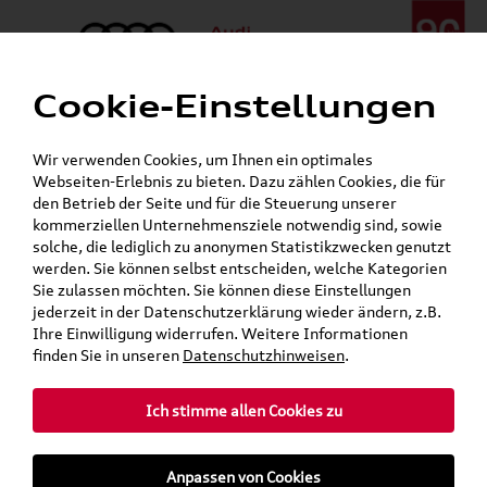
Cookie-Einstellungen
Menü
Telefon:
+49 (0)841 / 49 140
Wir verwenden Cookies, um Ihnen ein optimales
24h-Pannenhilfe:
+49 (0)171 / 870 72 87
Webseiten-Erlebnis zu bieten. Dazu zählen Cookies, die für
Gerade geschlossen
den Betrieb der Seite und für die Steuerung unserer
Verkauf:
Mo. - Fr. 08:00 - 19:00 Uhr Sa. 09:00 - 13:00 Uhr
kommerziellen Unternehmensziele notwendig sind, sowie
Service:
Mo. - Fr. 06:00 - 20:00 Uhr Sa. 08:00 - 13:00 Uhr
solche, die lediglich zu anonymen Statistikzwecken genutzt
werden. Sie können selbst entscheiden, welche Kategorien
Sie zulassen möchten. Sie können diese Einstellungen
jederzeit in der Datenschutzerklärung wieder ändern, z.B.
Ihre Einwilligung widerrufen. Weitere Informationen
teilen
Twitter
Instagram
WhatsApp
E-Mail
finden Sie in unseren
Datenschutzhinweisen
.
Ich stimme allen Cookies zu
»
»
Audi Shop
SKODA Produkte
Anpassen von Cookies