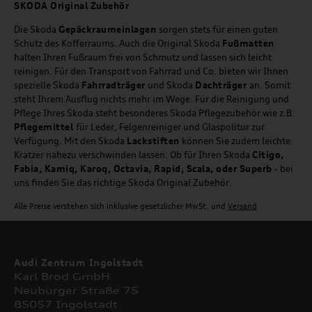
SKODA Original Zubehör
Die Skoda
Gepäckraumeinlagen
sorgen stets für einen guten
Schutz des Kofferraums. Auch die Original Skoda
Fußmatten
halten Ihren Fußraum frei von Schmutz und lassen sich leicht
reinigen. Für den Transport von Fahrrad und Co. bieten wir Ihnen
spezielle Skoda
Fahrradträger
und Skoda
Dachträger
an. Somit
steht Ihrem Ausflug nichts mehr im Wege. Für die Reinigung und
Pflege Ihres Skoda steht besonderes Skoda Pflegezubehör wie z.B.
Pflegemittel
für Leder, Felgenreiniger und Glaspolitur zur
Verfügung. Mit den Skoda
Lackstiften
können Sie zudem leichte
Kratzer nahezu verschwinden lassen. Ob für Ihren Skoda
Citigo,
Fabia, Kamiq, Karoq, Octavia, Rapid, Scala, oder Superb
- bei
uns finden Sie das richtige Skoda Original Zubehör.
Alle Preise verstehen sich inklusive gesetzlicher MwSt. und
Versand
Audi Zentrum Ingolstadt
Karl Brod GmbH
Neuburger Straße 75
85057 Ingolstadt