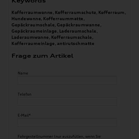
Keywords
Kofferraumwanne
,
Kofferraumschutz
,
Kofferraum
,
Hundewanne
,
Kofferraummatte
,
Gepäckraumschale
,
Gepäckraumwanne
,
Gepäckraumeinlage
,
Laderaumschale
,
Laderaumwanne
,
Kofferraumschale
,
Kofferraumeinlage
,
antirutschmatte
Frage zum Artikel
Name
Telefon
E-Mail*
Fahrgestellnummer (nur auszufüllen, wenn Sie