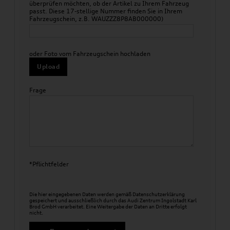
überprüfen möchten, ob der Artikel zu Ihrem Fahrzeug
passt. Diese 17-stellige Nummer finden Sie in Ihrem
Fahrzeugschein, z.B. WAUZZZ8P8AB000000)
oder Foto vom Fahrzeugschein hochladen
Upload
Frage
*Pflichtfelder
Die hier eingegebenen Daten werden gemäß
Datenschutzerklärung
gespeichert und ausschließlich durch das Audi Zentrum Ingolstadt Karl
Brod GmbH verarbeitet. Eine Weitergabe der Daten an Dritte erfolgt
nicht.