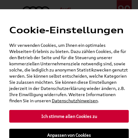
Cookie-Einstellungen
Menü
Telefon:
+49 (0)841 / 49 140
Wir verwenden Cookies, um Ihnen ein optimales
24h-Pannenhilfe:
+49 (0)171 / 870 72 87
Webseiten-Erlebnis zu bieten. Dazu zählen Cookies, die für
Gerade geöffnet
den Betrieb der Seite und für die Steuerung unserer
Verkauf:
Mo. - Fr. 08:00 - 19:00 Uhr Sa. 09:00 - 13:00 Uhr
kommerziellen Unternehmensziele notwendig sind, sowie
Service:
Mo. - Fr. 06:00 - 20:00 Uhr Sa. 08:00 - 13:00 Uhr
solche, die lediglich zu anonymen Statistikzwecken genutzt
werden. Sie können selbst entscheiden, welche Kategorien
Sie zulassen möchten. Sie können diese Einstellungen
jederzeit in der Datenschutzerklärung wieder ändern, z.B.
Ihre Einwilligung widerrufen. Weitere Informationen
teilen
Twitter
Instagram
WhatsApp
E-Mail
finden Sie in unseren
Datenschutzhinweisen
.
Ich stimme allen Cookies zu
»
»
Audi Shop
SKODA Produkte
Zubehör
Anpassen von Cookies