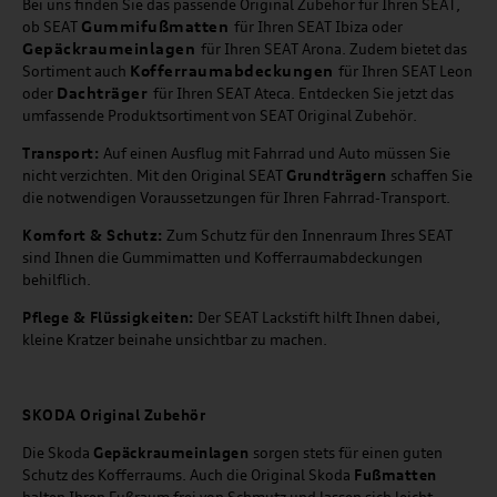
Bei uns finden Sie das passende Original Zubehör für Ihren SEAT,
Gummifußmatten
ob SEAT
für Ihren SEAT Ibiza oder
Gepäckraumeinlagen
für Ihren SEAT Arona. Zudem bietet das
Kofferraumabdeckungen
Sortiment auch
für Ihren SEAT Leon
Dachträger
oder
für Ihren SEAT Ateca. Entdecken Sie jetzt das
umfassende Produktsortiment von SEAT Original Zubehör.
Transport:
Auf einen Ausflug mit Fahrrad und Auto müssen Sie
nicht verzichten. Mit den Original SEAT
Grundträgern
schaffen Sie
die notwendigen Voraussetzungen für Ihren Fahrrad-Transport.
Komfort & Schutz:
Zum Schutz für den Innenraum Ihres SEAT
sind Ihnen die Gummimatten und Kofferraumabdeckungen
behilflich.
Pflege & Flüssigkeiten:
Der SEAT Lackstift hilft Ihnen dabei,
kleine Kratzer beinahe unsichtbar zu machen.
SKODA Original Zubehör
Die Skoda
Gepäckraumeinlagen
sorgen stets für einen guten
Schutz des Kofferraums. Auch die Original Skoda
Fußmatten