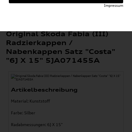
»
»
Räder & Reifen Zubehör
Impressum
Original Skoda Fabia (III) Radzierkappen /
Nabenkappen Satz "Costa" "6J X 15"
5JA071455A
Original Skoda Fabia (III)
Radzierkappen /
Nabenkappen Satz "Costa"
"6J X 15" 5JA071455A
Artikelbeschreibung
Material: Kunststoff
Farbe: Silber
Radabmessungen: 6J X 15"