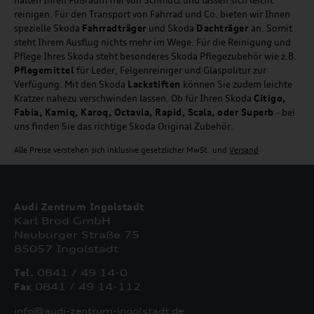
halten Ihren Fußraum frei von Schmutz und lassen sich leicht
reinigen. Für den Transport von Fahrrad und Co. bieten wir Ihnen
spezielle Skoda
Fahrradträger
und Skoda
Dachträger
an. Somit
steht Ihrem Ausflug nichts mehr im Wege. Für die Reinigung und
Pflege Ihres Skoda steht besonderes Skoda Pflegezubehör wie z.B.
Pflegemittel
für Leder, Felgenreiniger und Glaspolitur zur
Verfügung. Mit den Skoda
Lackstiften
können Sie zudem leichte
Kratzer nahezu verschwinden lassen. Ob für Ihren Skoda
Citigo,
Fabia, Kamiq, Karoq, Octavia, Rapid, Scala, oder Superb
- bei
uns finden Sie das richtige Skoda Original Zubehör.
Alle Preise verstehen sich inklusive gesetzlicher MwSt. und
Versand
Audi Zentrum Ingolstadt
Karl Brod GmbH
Neuburger Straße 75
85057 Ingolstadt
Tel.
0841 / 49 14-0
Fax
0841 / 49 14-112
info@audi-zentrum-ingolstadt.de