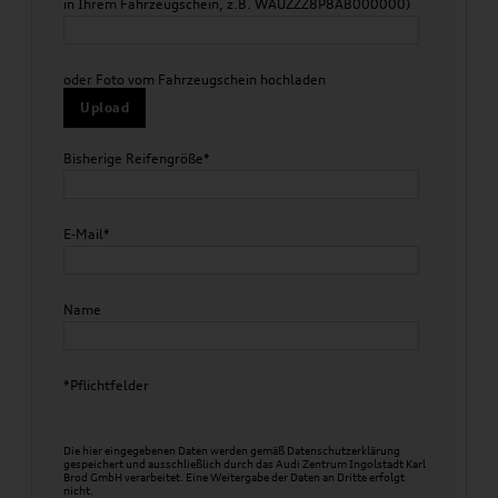
in Ihrem Fahrzeugschein, z.B. WAUZZZ8P8AB000000)
oder Foto vom Fahrzeugschein hochladen
Upload
Bisherige Reifengröße*
E-Mail*
Name
*Pflichtfelder
Die hier eingegebenen Daten werden gemäß
Datenschutzerklärung
gespeichert und ausschließlich durch das Audi Zentrum Ingolstadt Karl
Brod GmbH verarbeitet. Eine Weitergabe der Daten an Dritte erfolgt
nicht.