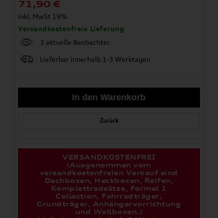
71,90
€
inkl. MwSt 19%
Versandkostenfreie Lieferung
3 aktuelle Beobachter
Lieferbar innerhalb 1-3 Werktagen
Zurück
VERSANDKOSTENFREI
(Ausgenommen vom
versandkostenfreien Verkauf sind
Dachboxen, Heckboxen, Reifen,
Komplettradsätze, Formel 1
Collection, Fahrradträger,
Grundträger, Anhängervorrichtung
und Wallboxen.)