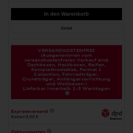
Zurück
VERSANDKOSTENFREI
(Ausgenommen vom
versandkostenfreien Verkauf sind
Dachboxen, Heckboxen, Reifen,
Komplettradsätze, Formel 1
Collection, Fahrradträger,
Grundträger, Anhängervorrichtung
und Wallboxen.)
Lieferbar innerhalb 1-3 Werktagen
Expressversand
Kosten 9,00 €
Zahlungsarten