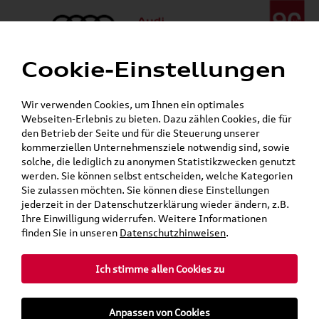
Cookie-Einstellungen
Menü
Telefon:
+49 (0)841 / 49 140
Wir verwenden Cookies, um Ihnen ein optimales
24h-Pannenhilfe:
+49 (0)171 / 870 72 87
Webseiten-Erlebnis zu bieten. Dazu zählen Cookies, die für
Gerade geschlossen
den Betrieb der Seite und für die Steuerung unserer
Verkauf:
Mo. - Fr. 08:00 - 19:00 Uhr Sa. 09:00 - 13:00 Uhr
kommerziellen Unternehmensziele notwendig sind, sowie
Service:
Mo. - Fr. 06:00 - 20:00 Uhr Sa. 08:00 - 13:00 Uhr
solche, die lediglich zu anonymen Statistikzwecken genutzt
werden. Sie können selbst entscheiden, welche Kategorien
Sie zulassen möchten. Sie können diese Einstellungen
jederzeit in der Datenschutzerklärung wieder ändern, z.B.
Ihre Einwilligung widerrufen. Weitere Informationen
teilen
Twitter
Instagram
WhatsApp
E-Mail
finden Sie in unseren
Datenschutzhinweisen
.
Ich stimme allen Cookies zu
»
»
Audi Shop
Audi Original Zubehör
Anpassen von Cookies