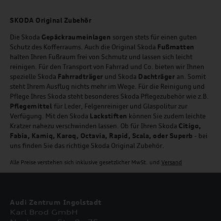
SKODA Original Zubehör
Die Skoda
Gepäckraumeinlagen
sorgen stets für einen guten
Schutz des Kofferraums. Auch die Original Skoda
Fußmatten
halten Ihren Fußraum frei von Schmutz und lassen sich leicht
reinigen. Für den Transport von Fahrrad und Co. bieten wir Ihnen
spezielle Skoda
Fahrradträger
und Skoda
Dachträger
an. Somit
steht Ihrem Ausflug nichts mehr im Wege. Für die Reinigung und
Pflege Ihres Skoda steht besonderes Skoda Pflegezubehör wie z.B.
Pflegemittel
für Leder, Felgenreiniger und Glaspolitur zur
Verfügung. Mit den Skoda
Lackstiften
können Sie zudem leichte
Kratzer nahezu verschwinden lassen. Ob für Ihren Skoda
Citigo,
Fabia, Kamiq, Karoq, Octavia, Rapid, Scala, oder Superb
- bei
uns finden Sie das richtige Skoda Original Zubehör.
Alle Preise verstehen sich inklusive gesetzlicher MwSt. und
Versand
Audi Zentrum Ingolstadt
Karl Brod GmbH