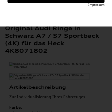
»
Sport & Design
Schriftzüge & Dekorfolien
Impressum
»
Original Audi Ringe in Schwarz A7 / S7
Sportback (4K) für das Heck 4K8071802
Original Audi Ringe in
Schwarz A7 / S7 Sportback
(4K) für das Heck
4K8071802
Artikelbeschreibung
Zur Individualisierung Ihres Fahrzeuges.
Farbe: