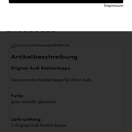
»
Zubehör Räder & Reifen
Impressum
Original Audi Radzierkappe 8R0601165
Original Audi Radzierkappe
8R0601165
Artikelbeschreibung
Original Audi Radzierkappe
Die passende Radzierkappe für Ihren Audi.
Farbe:
grau-metallic glänzend
Lieferumfang:
1 Original Audi Radzierkappe