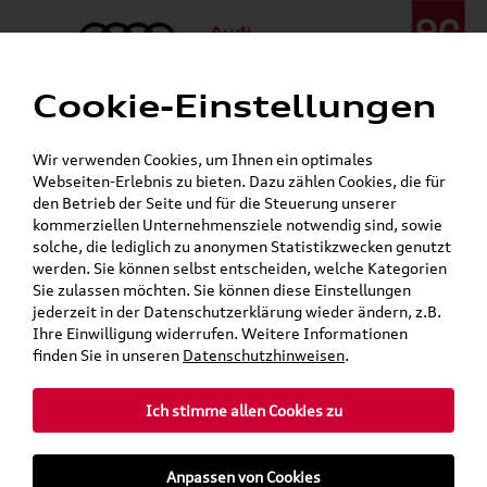
Cookie-Einstellungen
Menü
Telefon:
+49 (0)841 / 49 140
Wir verwenden Cookies, um Ihnen ein optimales
24h-Pannenhilfe:
+49 (0)171 / 870 72 87
Webseiten-Erlebnis zu bieten. Dazu zählen Cookies, die für
Gerade geschlossen
den Betrieb der Seite und für die Steuerung unserer
Verkauf:
Mo. - Fr. 08:00 - 19:00 Uhr Sa. 09:00 - 13:00 Uhr
kommerziellen Unternehmensziele notwendig sind, sowie
Service:
Mo. - Fr. 06:00 - 20:00 Uhr Sa. 08:00 - 13:00 Uhr
solche, die lediglich zu anonymen Statistikzwecken genutzt
werden. Sie können selbst entscheiden, welche Kategorien
Sie zulassen möchten. Sie können diese Einstellungen
jederzeit in der Datenschutzerklärung wieder ändern, z.B.
Ihre Einwilligung widerrufen. Weitere Informationen
teilen
Twitter
Instagram
WhatsApp
E-Mail
finden Sie in unseren
Datenschutzhinweisen
.
Ich stimme allen Cookies zu
»
»
Audi Shop
Audi Original Räder & Reifen
Anpassen von Cookies