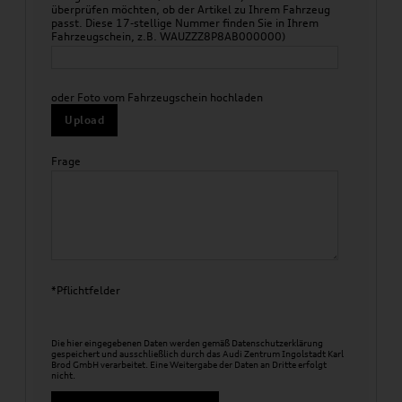
überprüfen möchten, ob der Artikel zu Ihrem Fahrzeug
passt. Diese 17-stellige Nummer finden Sie in Ihrem
Fahrzeugschein, z.B. WAUZZZ8P8AB000000)
oder Foto vom Fahrzeugschein hochladen
Upload
Frage
*Pflichtfelder
Die hier eingegebenen Daten werden gemäß
Datenschutzerklärung
gespeichert und ausschließlich durch das Audi Zentrum Ingolstadt Karl
Brod GmbH verarbeitet. Eine Weitergabe der Daten an Dritte erfolgt
nicht.