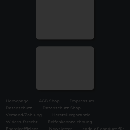
Homepage
AGB Shop
Impressum
Datenschutz
Datenschutz Shop
Versand/Zahlung
Herstellergarantie
Widerrufsrecht
Reifenkennzeichnung
Energieeffizienz
Newsletter
code-of-conduct für