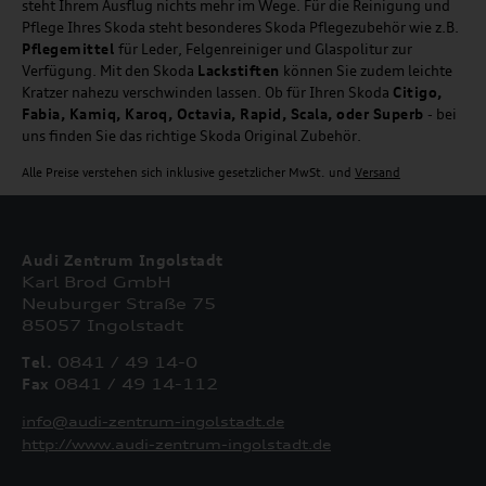
steht Ihrem Ausflug nichts mehr im Wege. Für die Reinigung und
Pflege Ihres Skoda steht besonderes Skoda Pflegezubehör wie z.B.
Pflegemittel
für Leder, Felgenreiniger und Glaspolitur zur
Verfügung. Mit den Skoda
Lackstiften
können Sie zudem leichte
Kratzer nahezu verschwinden lassen. Ob für Ihren Skoda
Citigo,
Fabia, Kamiq, Karoq, Octavia, Rapid, Scala, oder Superb
- bei
uns finden Sie das richtige Skoda Original Zubehör.
Alle Preise verstehen sich inklusive gesetzlicher MwSt. und
Versand
Audi Zentrum Ingolstadt
Karl Brod GmbH
Neuburger Straße 75
85057 Ingolstadt
Tel.
0841 / 49 14-0
Fax
0841 / 49 14-112
info@audi-zentrum-ingolstadt.de
http://www.audi-zentrum-ingolstadt.de