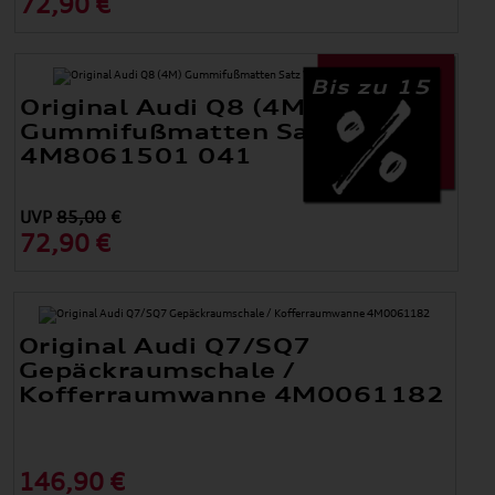
72,90 €
Bis zu 15
Original Audi Q8 (4M)
Gummifußmatten Satz Vorne
4M8061501 041
UVP
85,00
€
72,90 €
Original Audi Q7/SQ7
Gepäckraumschale /
Kofferraumwanne 4M0061182
146,90 €