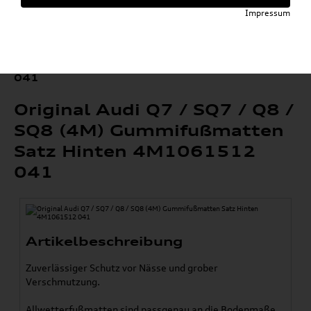
»
»
Komfort & Schutz
Fußmatten
Impressum
»
Original Audi Gummifußmatten
Q7 / SQ7
»
Original Audi Q7 / SQ7 / Q8 / SQ8 (4M)
Gummifußmatten Satz Hinten 4M1061512
041
Original Audi Q7 / SQ7 / Q8 /
SQ8 (4M) Gummifußmatten
Satz Hinten 4M1061512
041
Artikelbeschreibung
Zuverlässiger Schutz vor Nässe und grober
Verschmutzung.
Allwetterfußmatten sind passgenau an die Bodenmaße