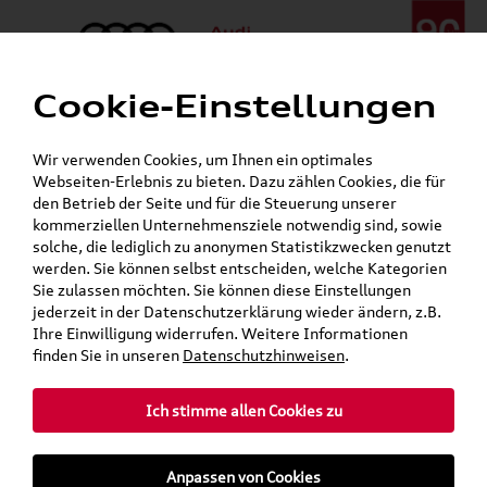
Cookie-Einstellungen
Menü
Telefon:
+49 (0)841 / 49 140
Wir verwenden Cookies, um Ihnen ein optimales
24h-Pannenhilfe:
+49 (0)171 / 870 72 87
Webseiten-Erlebnis zu bieten. Dazu zählen Cookies, die für
Gerade geöffnet
den Betrieb der Seite und für die Steuerung unserer
Verkauf:
Mo. - Fr. 08:00 - 19:00 Uhr Sa. 09:00 - 13:00 Uhr
kommerziellen Unternehmensziele notwendig sind, sowie
Service:
Mo. - Fr. 06:00 - 20:00 Uhr Sa. 08:00 - 13:00 Uhr
solche, die lediglich zu anonymen Statistikzwecken genutzt
werden. Sie können selbst entscheiden, welche Kategorien
Sie zulassen möchten. Sie können diese Einstellungen
jederzeit in der Datenschutzerklärung wieder ändern, z.B.
Ihre Einwilligung widerrufen. Weitere Informationen
teilen
Twitter
Instagram
WhatsApp
E-Mail
finden Sie in unseren
Datenschutzhinweisen
.
Ich stimme allen Cookies zu
»
»
Audi Shop
Audi Original Zubehör
Anpassen von Cookies