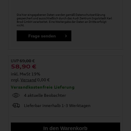
Die hier eingegebenen Daten werden gemäß
Datenschutzerklärung
gespeichert und ausschließlich durch das Audi Zentrum Ingolstadt Karl
Brod GmbH verarbeitet. Eine Weitergabe der Daten an Dritte erfolgt
nicht.
UVP
69,00
€
58,90
€
inkl. MwSt 19%
zzgl.
Versand
0,00 €
Versandkostenfreie Lieferung
4 aktuelle Beobachter
Lieferbar innerhalb 1-3 Werktagen