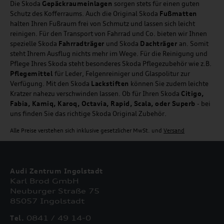
Die Skoda
Gepäckraumeinlagen
sorgen stets für einen guten
Schutz des Kofferraums. Auch die Original Skoda
Fußmatten
halten Ihren Fußraum frei von Schmutz und lassen sich leicht
reinigen. Für den Transport von Fahrrad und Co. bieten wir Ihnen
spezielle Skoda
Fahrradträger
und Skoda
Dachträger
an. Somit
steht Ihrem Ausflug nichts mehr im Wege. Für die Reinigung und
Pflege Ihres Skoda steht besonderes Skoda Pflegezubehör wie z.B.
Pflegemittel
für Leder, Felgenreiniger und Glaspolitur zur
Verfügung. Mit den Skoda
Lackstiften
können Sie zudem leichte
Kratzer nahezu verschwinden lassen. Ob für Ihren Skoda
Citigo,
Fabia, Kamiq, Karoq, Octavia, Rapid, Scala, oder Superb
- bei
uns finden Sie das richtige Skoda Original Zubehör.
Alle Preise verstehen sich inklusive gesetzlicher MwSt. und
Versand
Audi Zentrum Ingolstadt
Karl Brod GmbH
Neuburger Straße 75
85057 Ingolstadt
Tel.
0841 / 49 14-0