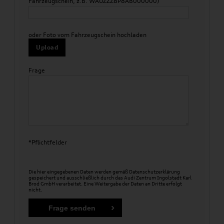
Fahrzeugschein, z.B. WAUZZZ8P8AB000000)
oder Foto vom Fahrzeugschein hochladen
Upload
Frage
*Pflichtfelder
Die hier eingegebenen Daten werden gemäß
Datenschutzerklärung
gespeichert und ausschließlich durch das Audi Zentrum Ingolstadt Karl
Brod GmbH verarbeitet. Eine Weitergabe der Daten an Dritte erfolgt
nicht.