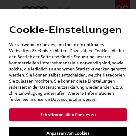
Cookie-Einstellungen
Menü
Telefon:
+49 (0)841 / 49 140
Wir verwenden Cookies, um Ihnen ein optimales
24h-Pannenhilfe:
+49 (0)171 / 870 72 87
Webseiten-Erlebnis zu bieten. Dazu zählen Cookies, die für
Gerade geschlossen
den Betrieb der Seite und für die Steuerung unserer
Verkauf:
Mo. - Fr. 08:00 - 19:00 Uhr Sa. 09:00 - 13:00 Uhr
kommerziellen Unternehmensziele notwendig sind, sowie
Service:
Mo. - Fr. 06:00 - 20:00 Uhr Sa. 08:00 - 13:00 Uhr
solche, die lediglich zu anonymen Statistikzwecken genutzt
werden. Sie können selbst entscheiden, welche Kategorien
Sie zulassen möchten. Sie können diese Einstellungen
jederzeit in der Datenschutzerklärung wieder ändern, z.B.
Ihre Einwilligung widerrufen. Weitere Informationen
teilen
Twitter
Instagram
WhatsApp
E-Mail
finden Sie in unseren
Datenschutzhinweisen
.
Ich stimme allen Cookies zu
»
»
Audi Shop
Elektromobilität
Anpassen von Cookies