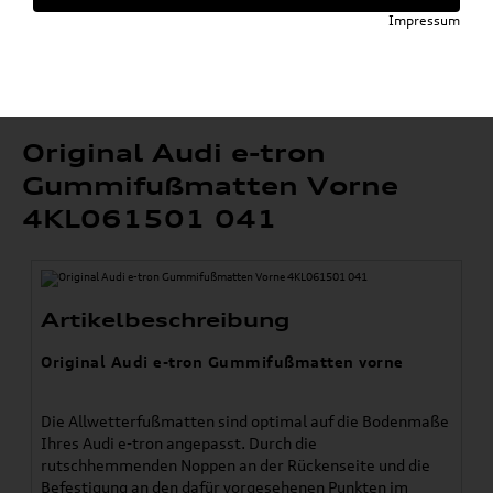
»
»
Komfort & Schutz
Fußmatten
Impressum
»
Original Audi Gummifußmatten
»
e-tron / Sportback / GT
Original Audi e-tron Gummifußmatten Vorne
4KL061501 041
Original Audi e-tron
Gummifußmatten Vorne
4KL061501 041
Artikelbeschreibung
Original Audi e-tron Gummifußmatten vorne
Die Allwetterfußmatten sind optimal auf die Bodenmaße
Ihres Audi e-tron angepasst. Durch die
rutschhemmenden Noppen an der Rückenseite und die
Befestigung an den dafür vorgesehenen Punkten im