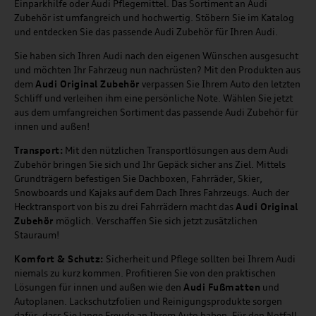
Einparkhilfe oder Audi Pflegemittel. Das Sortiment an Audi
Zubehör ist umfangreich und hochwertig. Stöbern Sie im Katalog
und entdecken Sie das passende Audi Zubehör für Ihren Audi.
Sie haben sich Ihren Audi nach den eigenen Wünschen ausgesucht
und möchten Ihr Fahrzeug nun nachrüsten? Mit den Produkten aus
dem
Audi Original Zubehör
verpassen Sie Ihrem Auto den letzten
Schliff und verleihen ihm eine persönliche Note. Wählen Sie jetzt
aus dem umfangreichen Sortiment das passende Audi Zubehör für
innen und außen!
Transport:
Mit den nützlichen Transportlösungen aus dem Audi
Zubehör bringen Sie sich und Ihr Gepäck sicher ans Ziel. Mittels
Grundträgern befestigen Sie Dachboxen, Fahrräder, Skier,
Snowboards und Kajaks auf dem Dach Ihres Fahrzeugs. Auch der
Hecktransport von bis zu drei Fahrrädern macht das
Audi Original
Zubehör
möglich. Verschaffen Sie sich jetzt zusätzlichen
Stauraum!
Komfort & Schutz:
Sicherheit und Pflege sollten bei Ihrem Audi
niemals zu kurz kommen. Profitieren Sie von den praktischen
Lösungen für innen und außen wie den
Audi Fußmatten
und
Autoplanen. Lackschutzfolien und Reinigungsprodukte sorgen
dafür, dass Sie lange Freude an Ihrem Auto haben. Für den Notfall