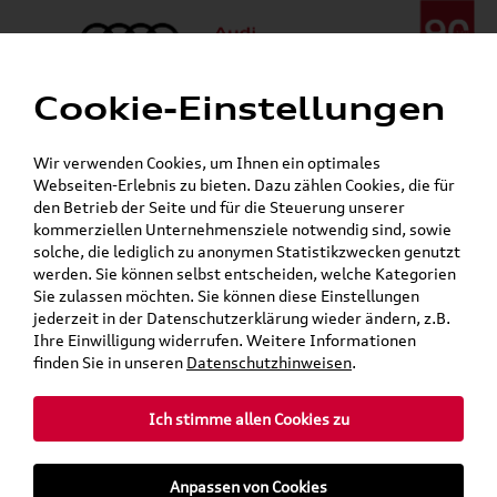
Cookie-Einstellungen
Menü
Telefon:
+49 (0)841 / 49 140
Wir verwenden Cookies, um Ihnen ein optimales
24h-Pannenhilfe:
+49 (0)171 / 870 72 87
Webseiten-Erlebnis zu bieten. Dazu zählen Cookies, die für
Gerade geschlossen
den Betrieb der Seite und für die Steuerung unserer
Verkauf:
Mo. - Fr. 08:00 - 19:00 Uhr Sa. 09:00 - 13:00 Uhr
kommerziellen Unternehmensziele notwendig sind, sowie
Service:
Mo. - Fr. 06:00 - 20:00 Uhr Sa. 08:00 - 13:00 Uhr
solche, die lediglich zu anonymen Statistikzwecken genutzt
werden. Sie können selbst entscheiden, welche Kategorien
Sie zulassen möchten. Sie können diese Einstellungen
jederzeit in der Datenschutzerklärung wieder ändern, z.B.
Ihre Einwilligung widerrufen. Weitere Informationen
teilen
Twitter
Instagram
WhatsApp
E-Mail
finden Sie in unseren
Datenschutzhinweisen
.
Ich stimme allen Cookies zu
»
»
Audi Shop
Audi Original Zubehör
Anpassen von Cookies