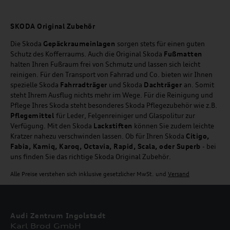
SKODA Original Zubehör
Die Skoda
Gepäckraumeinlagen
sorgen stets für einen guten
Schutz des Kofferraums. Auch die Original Skoda
Fußmatten
halten Ihren Fußraum frei von Schmutz und lassen sich leicht
reinigen. Für den Transport von Fahrrad und Co. bieten wir Ihnen
spezielle Skoda
Fahrradträger
und Skoda
Dachträger
an. Somit
steht Ihrem Ausflug nichts mehr im Wege. Für die Reinigung und
Pflege Ihres Skoda steht besonderes Skoda Pflegezubehör wie z.B.
Pflegemittel
für Leder, Felgenreiniger und Glaspolitur zur
Verfügung. Mit den Skoda
Lackstiften
können Sie zudem leichte
Kratzer nahezu verschwinden lassen. Ob für Ihren Skoda
Citigo,
Fabia, Kamiq, Karoq, Octavia, Rapid, Scala, oder Superb
- bei
uns finden Sie das richtige Skoda Original Zubehör.
Alle Preise verstehen sich inklusive gesetzlicher MwSt. und
Versand
Audi Zentrum Ingolstadt
Karl Brod GmbH