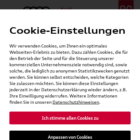
Cookie-Einstellungen
Menü
Telefon:
+49 (0)841 / 49 140
Wir verwenden Cookies, um Ihnen ein optimales
24h-Pannenhilfe:
+49 (0)171 / 870 72 87
Webseiten-Erlebnis zu bieten. Dazu zählen Cookies, die für
Gerade geschlossen
den Betrieb der Seite und für die Steuerung unserer
Verkauf:
Mo. - Fr. 08:00 - 19:00 Uhr Sa. 09:00 - 13:00 Uhr
kommerziellen Unternehmensziele notwendig sind, sowie
Service:
Mo. - Fr. 06:00 - 20:00 Uhr Sa. 08:00 - 13:00 Uhr
solche, die lediglich zu anonymen Statistikzwecken genutzt
werden. Sie können selbst entscheiden, welche Kategorien
Sie zulassen möchten. Sie können diese Einstellungen
jederzeit in der Datenschutzerklärung wieder ändern, z.B.
Ihre Einwilligung widerrufen. Weitere Informationen
teilen
Twitter
Instagram
WhatsApp
E-Mail
finden Sie in unseren
Datenschutzhinweisen
.
Ich stimme allen Cookies zu
»
»
Audi Shop
Audi Original Zubehör
Anpassen von Cookies