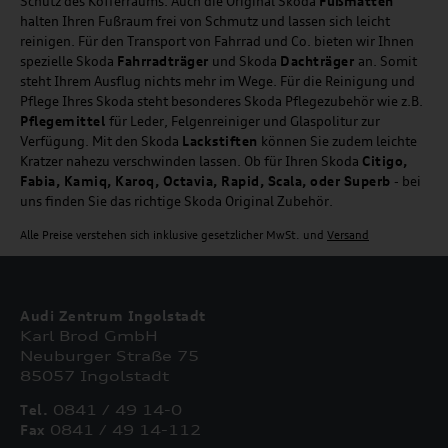
Schutz des Kofferraums. Auch die Original Skoda
Fußmatten
halten Ihren Fußraum frei von Schmutz und lassen sich leicht
reinigen. Für den Transport von Fahrrad und Co. bieten wir Ihnen
spezielle Skoda
Fahrradträger
und Skoda
Dachträger
an. Somit
steht Ihrem Ausflug nichts mehr im Wege. Für die Reinigung und
Pflege Ihres Skoda steht besonderes Skoda Pflegezubehör wie z.B.
Pflegemittel
für Leder, Felgenreiniger und Glaspolitur zur
Verfügung. Mit den Skoda
Lackstiften
können Sie zudem leichte
Kratzer nahezu verschwinden lassen. Ob für Ihren Skoda
Citigo,
Fabia, Kamiq, Karoq, Octavia, Rapid, Scala, oder Superb
- bei
uns finden Sie das richtige Skoda Original Zubehör.
Alle Preise verstehen sich inklusive gesetzlicher MwSt. und
Versand
Audi Zentrum Ingolstadt
Karl Brod GmbH
Neuburger Straße 75
85057 Ingolstadt
Tel.
0841 / 49 14-0
Fax
0841 / 49 14-112