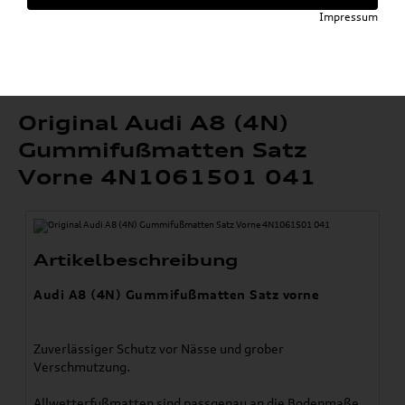
»
»
Komfort & Schutz
Fußmatten
Impressum
»
Original Audi Gummifußmatten
A8 / S8
»
Original Audi A8 (4N) Gummifußmatten Satz
Vorne 4N1061501 041
Original Audi A8 (4N)
Gummifußmatten Satz
Vorne 4N1061501 041
Artikelbeschreibung
Audi A8 (4N) Gummifußmatten Satz vorne
Zuverlässiger Schutz vor Nässe und grober
Verschmutzung.
Allwetterfußmatten sind passgenau an die Bodenmaße