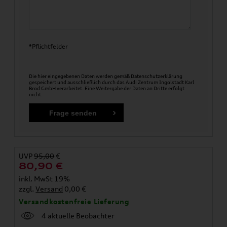
*Pflichtfelder
Die hier eingegebenen Daten werden gemäß
Datenschutzerklärung
gespeichert und ausschließlich durch das Audi Zentrum Ingolstadt Karl
Brod GmbH verarbeitet. Eine Weitergabe der Daten an Dritte erfolgt
nicht.
UVP
95,00
€
80,90
€
inkl. MwSt 19%
zzgl.
Versand
0,00 €
Versandkostenfreie Lieferung
4 aktuelle Beobachter