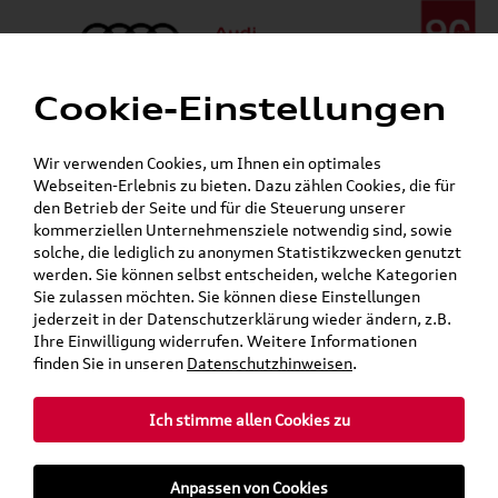
Cookie-Einstellungen
Menü
Telefon:
+49 (0)841 / 49 140
Wir verwenden Cookies, um Ihnen ein optimales
24h-Pannenhilfe:
+49 (0)171 / 870 72 87
Webseiten-Erlebnis zu bieten. Dazu zählen Cookies, die für
Öffnet in 9 Stunden, 41 Minuten
den Betrieb der Seite und für die Steuerung unserer
Verkauf:
Mo. - Fr. 08:00 - 19:00 Uhr Sa. 09:00 - 13:00 Uhr
kommerziellen Unternehmensziele notwendig sind, sowie
Service:
Mo. - Fr. 06:00 - 20:00 Uhr Sa. 08:00 - 13:00 Uhr
solche, die lediglich zu anonymen Statistikzwecken genutzt
werden. Sie können selbst entscheiden, welche Kategorien
Sie zulassen möchten. Sie können diese Einstellungen
jederzeit in der Datenschutzerklärung wieder ändern, z.B.
Ihre Einwilligung widerrufen. Weitere Informationen
teilen
Twitter
Instagram
WhatsApp
E-Mail
finden Sie in unseren
Datenschutzhinweisen
.
Ich stimme allen Cookies zu
»
»
Audi Shop
Audi Original Zubehör
Anpassen von Cookies