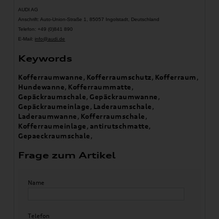
AUDI AG
Anschrift: Auto-Union-Straße 1, 85057 Ingolstadt, Deutschland
Telefon: +49 (0)841 890
E-Mail:
info@audi.de
Keywords
Kofferraumwanne
,
Kofferraumschutz
,
Kofferraum
,
Hundewanne
,
Kofferraummatte
,
Gepäckraumschale
,
Gepäckraumwanne
,
Gepäckraumeinlage
,
Laderaumschale
,
Laderaumwanne
,
Kofferraumschale
,
Kofferraumeinlage
,
antirutschmatte
,
Gepaeckraumschale
,
Frage zum Artikel
Name
Telefon