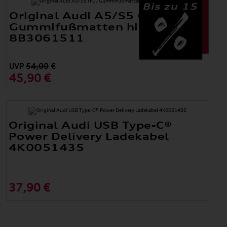
Bis zu 15
Original Audi A5/S5 (FU)
Gummifußmatten hinten
8B3061511
UVP
54,00
€
45,90 €
Original Audi USB Type-C®
Power Delivery Ladekabel
4K0051435
37,90 €