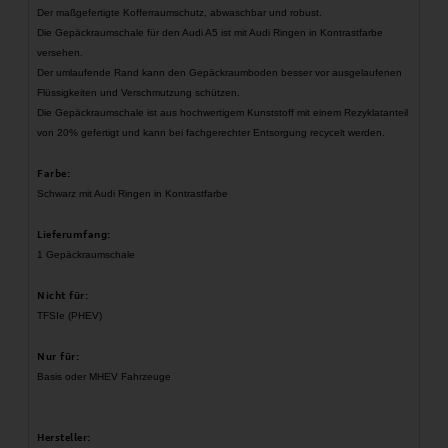
Der maßgefertigte Kofferraumschutz, abwaschbar und robust.
Die Gepäckraumschale für den Audi A5 ist mit Audi Ringen in Kontrastfarbe
versehen.
Der umlaufende Rand kann den Gepäckraumboden besser vor ausgelaufenen
Flüssigkeiten und Verschmutzung schützen.
Die Gepäckraumschale ist aus hochwertigem Kunststoff mit einem Rezyklatanteil
von 20% gefertigt und kann bei fachgerechter Entsorgung recycelt werden.
Farbe:
Schwarz mit Audi Ringen in Kontrastfarbe
Lieferumfang:
1 Gepäckraumschale
Nicht für:
TFSIe (PHEV)
Nur für:
Basis oder MHEV Fahrzeuge
Hersteller: