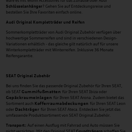
wäre es mit Wohn Accessoires für das Zuhause oder Audi
Schlüsselanhänger
? Gehen Sie auf Entdeckungsreise und
bestellen Sie Ihre Favoriten einfach online.
Audi Original Kompletträder und Reifen
Sommerkompletträder von Audi Original Zubehör verfügen über
hochwertige Sommerreifen und sind in verschiedenen Design-
Variationen erhältlich - das gleiche gilt natürlich auf für unsere
Winterkompletträder mit Winterreifen. Inklusive 36 Monate
Reifengarantie.
SEAT
Original Zubehör
Bei uns finden Sie das passende Original Zubehör für Ihren SEAT,
Gummifußmatten
ob SEAT
für Ihren SEAT Ibiza oder
Gepäckraumeinlagen
für Ihren SEAT Arona. Zudem bietet das
Kofferraumabdeckungen
Sortiment auch
für Ihren SEAT Leon
Dachträger
oder
für Ihren SEAT Ateca. Entdecken Sie jetzt das
umfassende Produktsortiment von SEAT Original Zubehör.
Transport:
Auf einen Ausflug mit Fahrrad und Auto müssen Sie
nicht verzichten. Mit den Original SEAT
Grundträgern
schaffen Sie