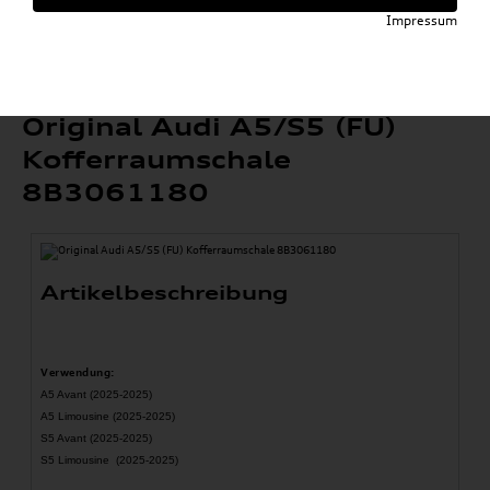
»
Komfort & Schutz
Gepäckraumeinlagen
Impressum
»
»
A5 / S5
Original Audi A5/S5 (FU) Kofferraumschale
8B3061180
Original Audi A5/S5 (FU)
Kofferraumschale
8B3061180
Artikelbeschreibung
Verwendung:
A5 Avant (2025-2025)
A5 Limousine (2025-2025)
S5 Avant (2025-2025)
S5 Limousine (2025-2025)