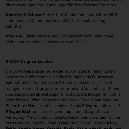
die notwendigen Voraussetzungen für Ihren Fahrrad-Transport.
Komfort & Schutz:
Zum Schutz für den Innenraum Ihres SEAT
sind Ihnen die Gummimatten und Kofferraumabdeckungen
behilflich.
Pflege & Flüssigkeiten:
Der SEAT Lackstift hilft Ihnen dabei,
kleine Kratzer beinahe unsichtbar zu machen.
SKODA Original Zubehör
Die Skoda
Gepäckraumeinlagen
sorgen stets für einen guten
Schutz des Kofferraums. Auch die Original Skoda
Fußmatten
halten Ihren Fußraum frei von Schmutz und lassen sich leicht
reinigen. Für den Transport von Fahrrad und Co. bieten wir Ihnen
spezielle Skoda
Fahrradträger
und Skoda
Dachträger
an. Somit
steht Ihrem Ausflug nichts mehr im Wege. Für die Reinigung und
Pflege Ihres Skoda steht besonderes Skoda Pflegezubehör wie z.B.
Pflegemittel
für Leder, Felgenreiniger und Glaspolitur zur
Verfügung. Mit den Skoda
Lackstiften
können Sie zudem leichte
Kratzer nahezu verschwinden lassen. Ob für Ihren Skoda
Citigo,
Fabia, Kamiq, Karoq, Octavia, Rapid, Scala, oder Superb
- bei