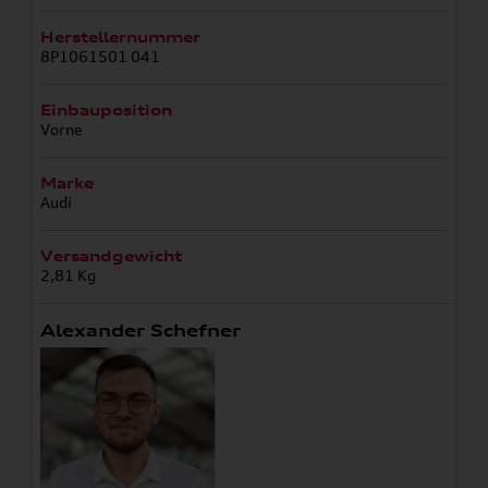
Herstellernummer
8P1061501 041
Einbauposition
Vorne
Marke
Audi
Versandgewicht
2,81 Kg
Alexander Schefner