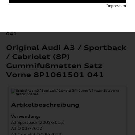
»
»
Komfort & Schutz
Fußmatten
Impressum
»
Original Audi Gummifußmatten
A3 / S3
»
Original Audi A3 / Sportback / Cabriolet (8P)
Gummifußmatten Satz Vorne 8P1061501
041
Original Audi A3 / Sportback
/ Cabriolet (8P)
Gummifußmatten Satz
Vorne 8P1061501 041
Artikelbeschreibung
Verwendung:
A3 Sportback (2005-2013)
A3 (2007-2012)
A3 Cabriolet (2008-2014)