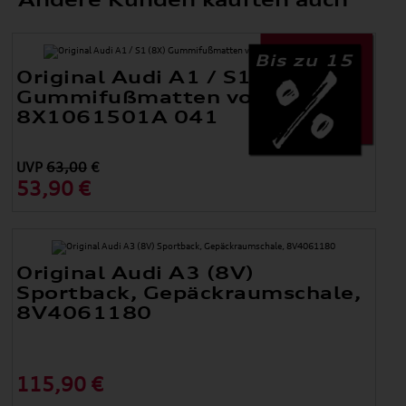
Bis zu 15
Original Audi A1 / S1 (8X)
Gummifußmatten vorne
8X1061501A 041
UVP
63,00
€
53,90 €
Original Audi A3 (8V)
Sportback, Gepäckraumschale,
8V4061180
115,90 €