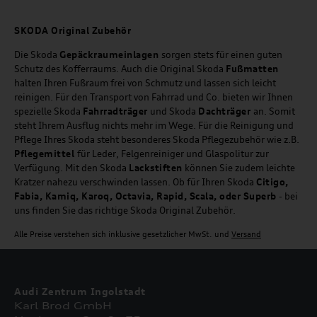
SKODA Original Zubehör
Die Skoda
Gepäckraumeinlagen
sorgen stets für einen guten
Schutz des Kofferraums. Auch die Original Skoda
Fußmatten
halten Ihren Fußraum frei von Schmutz und lassen sich leicht
reinigen. Für den Transport von Fahrrad und Co. bieten wir Ihnen
spezielle Skoda
Fahrradträger
und Skoda
Dachträger
an. Somit
steht Ihrem Ausflug nichts mehr im Wege. Für die Reinigung und
Pflege Ihres Skoda steht besonderes Skoda Pflegezubehör wie z.B.
Pflegemittel
für Leder, Felgenreiniger und Glaspolitur zur
Verfügung. Mit den Skoda
Lackstiften
können Sie zudem leichte
Kratzer nahezu verschwinden lassen. Ob für Ihren Skoda
Citigo,
Fabia, Kamiq, Karoq, Octavia, Rapid, Scala, oder Superb
- bei
uns finden Sie das richtige Skoda Original Zubehör.
Alle Preise verstehen sich inklusive gesetzlicher MwSt. und
Versand
Audi Zentrum Ingolstadt
Karl Brod GmbH