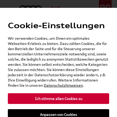
Cookie-Einstellungen
Menü
Telefon:
+49 (0)841 / 49 140
Wir verwenden Cookies, um Ihnen ein optimales
24h-Pannenhilfe:
+49 (0)171 / 870 72 87
Webseiten-Erlebnis zu bieten. Dazu zählen Cookies, die für
Gerade geöffnet
den Betrieb der Seite und für die Steuerung unserer
Verkauf:
Mo. - Fr. 08:00 - 19:00 Uhr Sa. 09:00 - 13:00 Uhr
kommerziellen Unternehmensziele notwendig sind, sowie
Service:
Mo. - Fr. 06:00 - 20:00 Uhr Sa. 08:00 - 13:00 Uhr
solche, die lediglich zu anonymen Statistikzwecken genutzt
werden. Sie können selbst entscheiden, welche Kategorien
Sie zulassen möchten. Sie können diese Einstellungen
jederzeit in der Datenschutzerklärung wieder ändern, z.B.
Ihre Einwilligung widerrufen. Weitere Informationen
teilen
Twitter
Instagram
WhatsApp
E-Mail
finden Sie in unseren
Datenschutzhinweisen
.
Ich stimme allen Cookies zu
»
»
Audi Shop
Audi Original Zubehör
Anpassen von Cookies