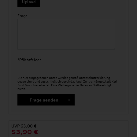
Upload
Frage
*Pflichtfelder
Die hier eingegebenen Daten werden gemäß
Datenschutzerklärung
gespeichert und ausschließlich durch das Audi Zentrum Ingolstadt Karl
Brod GmbH verarbeitet. Eine Weitergabe der Daten an Dritte erfolgt
nicht.
UVP
63,00
€
53,90
€