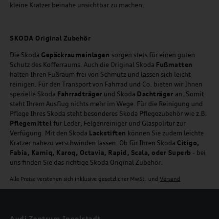
kleine Kratzer beinahe unsichtbar zu machen.
SKODA Original Zubehör
Die Skoda
Gepäckraumeinlagen
sorgen stets für einen guten
Schutz des Kofferraums. Auch die Original Skoda
Fußmatten
halten Ihren Fußraum frei von Schmutz und lassen sich leicht
reinigen. Für den Transport von Fahrrad und Co. bieten wir Ihnen
spezielle Skoda
Fahrradträger
und Skoda
Dachträger
an. Somit
steht Ihrem Ausflug nichts mehr im Wege. Für die Reinigung und
Pflege Ihres Skoda steht besonderes Skoda Pflegezubehör wie z.B.
Pflegemittel
für Leder, Felgenreiniger und Glaspolitur zur
Verfügung. Mit den Skoda
Lackstiften
können Sie zudem leichte
Kratzer nahezu verschwinden lassen. Ob für Ihren Skoda
Citigo,
Fabia, Kamiq, Karoq, Octavia, Rapid, Scala, oder Superb
- bei
uns finden Sie das richtige Skoda Original Zubehör.
Alle Preise verstehen sich inklusive gesetzlicher MwSt. und
Versand
Audi Zentrum Ingolstadt