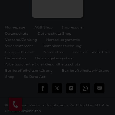
Homepage
AGB Shop
Impressum
Datenschutz
Datenschutz Shop
Versand/Zahlung
Herstellergarantie
Widerrufsrecht
Reifenkennzeichnung
Energieeffizienz
Newsletter
code-of-conduct für
Lieferanten
Hinweisgebersystem
Arbeitssicherheit und Gesundheitsschutz
Barrierefreiheitserklärung
Barrierefreiheitserklärung
Shop
Eu Data Act
teilen
Twitter
Instagram
WhatsApp
E-
Mail
© 2026 Audi Zentrum Ingolstadt - Karl Brod GmbH. Alle
Rechte vorbehalten