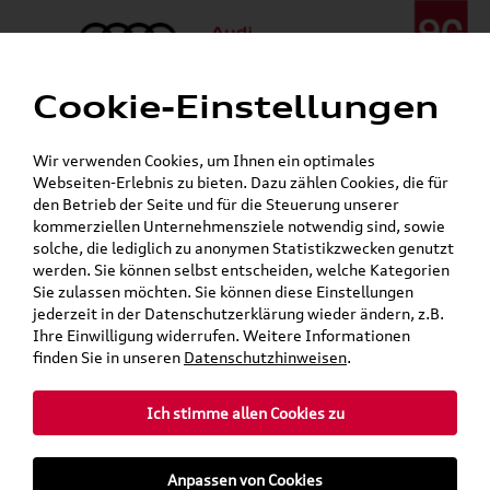
Cookie-Einstellungen
Menü
Telefon:
+49 (0)841 / 49 140
Wir verwenden Cookies, um Ihnen ein optimales
24h-Pannenhilfe:
+49 (0)171 / 870 72 87
Webseiten-Erlebnis zu bieten. Dazu zählen Cookies, die für
Gerade geschlossen
den Betrieb der Seite und für die Steuerung unserer
Verkauf:
Mo. - Fr. 08:00 - 19:00 Uhr Sa. 09:00 - 13:00 Uhr
kommerziellen Unternehmensziele notwendig sind, sowie
Service:
Mo. - Fr. 06:00 - 20:00 Uhr Sa. 08:00 - 13:00 Uhr
solche, die lediglich zu anonymen Statistikzwecken genutzt
werden. Sie können selbst entscheiden, welche Kategorien
Sie zulassen möchten. Sie können diese Einstellungen
jederzeit in der Datenschutzerklärung wieder ändern, z.B.
Ihre Einwilligung widerrufen. Weitere Informationen
teilen
Twitter
Instagram
WhatsApp
E-Mail
finden Sie in unseren
Datenschutzhinweisen
.
»
»
Audi Shop
Elektromobilität
Ladekabel
Ich stimme allen Cookies zu
»
»
»
Öffentlich
32 Ampere
Q5
Anpassen von Cookies
Mein Kundenkonto
Warenkorb