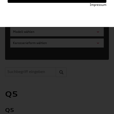
Impressum
Artikel für ihr Modell
Marke wählen
Modell wählen
Karosserieform wählen
Q5
Q5