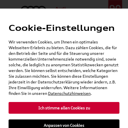
Cookie-Einstellungen
Menü
Telefon:
+49 (0)841 / 49 140
Wir verwenden Cookies, um Ihnen ein optimales
24h-Pannenhilfe:
+49 (0)171 / 870 72 87
Webseiten-Erlebnis zu bieten. Dazu zählen Cookies, die für
Gerade geschlossen
den Betrieb der Seite und für die Steuerung unserer
Verkauf:
Mo. - Fr. 08:00 - 19:00 Uhr Sa. 09:00 - 13:00 Uhr
kommerziellen Unternehmensziele notwendig sind, sowie
Service:
Mo. - Fr. 06:00 - 20:00 Uhr Sa. 08:00 - 13:00 Uhr
solche, die lediglich zu anonymen Statistikzwecken genutzt
werden. Sie können selbst entscheiden, welche Kategorien
Sie zulassen möchten. Sie können diese Einstellungen
jederzeit in der Datenschutzerklärung wieder ändern, z.B.
Ihre Einwilligung widerrufen. Weitere Informationen
teilen
Twitter
Instagram
WhatsApp
E-Mail
finden Sie in unseren
Datenschutzhinweisen
.
»
Audi Shop
Audi Tradition
Ich stimme allen Cookies zu
Mein Kundenkonto
Warenkorb
Anpassen von Cookies