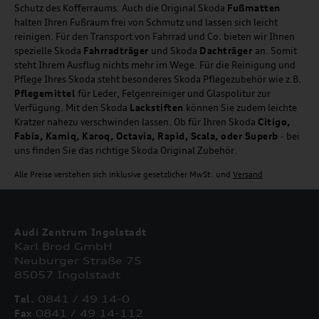
Schutz des Kofferraums. Auch die Original Skoda
Fußmatten
halten Ihren Fußraum frei von Schmutz und lassen sich leicht
reinigen. Für den Transport von Fahrrad und Co. bieten wir Ihnen
spezielle Skoda
Fahrradträger
und Skoda
Dachträger
an. Somit
steht Ihrem Ausflug nichts mehr im Wege. Für die Reinigung und
Pflege Ihres Skoda steht besonderes Skoda Pflegezubehör wie z.B.
Pflegemittel
für Leder, Felgenreiniger und Glaspolitur zur
Verfügung. Mit den Skoda
Lackstiften
können Sie zudem leichte
Kratzer nahezu verschwinden lassen. Ob für Ihren Skoda
Citigo,
Fabia, Kamiq, Karoq, Octavia, Rapid, Scala, oder Superb
- bei
uns finden Sie das richtige Skoda Original Zubehör.
Alle Preise verstehen sich inklusive gesetzlicher MwSt. und
Versand
Audi Zentrum Ingolstadt
Karl Brod GmbH
Neuburger Straße 75
85057 Ingolstadt
Tel.
0841 / 49 14-0
Fax
0841 / 49 14-112