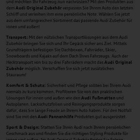
und möchten Ihr Fahrzeug nun nachrüsten? Mit den Produkten aus
dem
Audi Original Zubehör
verpassen Sie Ihrem Auto den letzten
Schliff und verleihen ihm eine persönliche Note. Wählen Sie jetzt
aus dem umfangreichen Sortiment das passende Audi Zubehör für
innen und außen!
Transport:
Mit den nützlichen Transportlösungen aus dem Audi
Zubehör bringen Sie sich und Ihr Gepäck sicher ans Ziel. Mittels
Grundträgern befestigen Sie Dachboxen, Fahrräder, Skier,
Snowboards und Kajaks auf dem Dach Ihres Fahrzeugs. Auch der
Hecktransport von bis zu drei Fahrrädern macht das
Audi Original
Zubehör
möglich. Verschaffen Sie sich jetzt zusätzlichen
Stauraum!
Komfort & Schutz:
Sicherheit und Pflege sollten bei Ihrem Audi
niemals zu kurz kommen. Profitieren Sie von den praktischen
Lösungen für innen und außen wie den
Audi Fußmatten
und
Autoplanen. Lackschutzfolien und Reinigungsprodukte sorgen
dafür, dass Sie lange Freude an Ihrem Auto haben. Für den Notfall
sind Sie mit den
Audi Pannenhilfe
Produkten gut ausgerüstet.
Sport & Design:
Statten Sie Ihren Audi nach Ihrem persönlichen
Geschmack aus und finden Sie die richtigen Styling Produkte für
innen und außen. Im Audi Original Zubehör finden Sie Felgen,