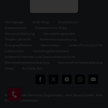
Homepage
AGB Shop
Impressum
Datenschutz
Datenschutz Shop
Versand/Zahlung
Herstellergarantie
Widerrufsrecht
Reifenkennzeichnung
Energieeffizienz
Newsletter
code-of-conduct für
Lieferanten
Hinweisgebersystem
Arbeitssicherheit und Gesundheitsschutz
Barrierefreiheitserklärung
Barrierefreiheitserklärung
Shop
Eu Data Act
teilen
Twitter
Instagram
WhatsApp
E-
Mail
© 2026 Audi Zentrum Ingolstadt - Karl Brod GmbH. Alle
Rechte vorbehalten