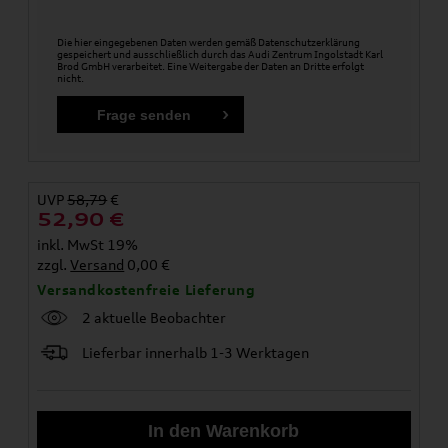
Die hier eingegebenen Daten werden gemäß
Datenschutzerklärung
gespeichert und ausschließlich durch das Audi Zentrum Ingolstadt Karl
Brod GmbH verarbeitet. Eine Weitergabe der Daten an Dritte erfolgt
nicht.
UVP
58,79
€
52,90
€
inkl. MwSt 19%
zzgl.
Versand
0,00 €
Versandkostenfreie Lieferung
2 aktuelle Beobachter
Lieferbar innerhalb 1-3 Werktagen