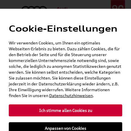
Cookie-Einstellungen
Menü
Telefon:
+49 (0)841 / 49 140
Wir verwenden Cookies, um Ihnen ein optimales
24h-Pannenhilfe:
+49 (0)171 / 870 72 87
Webseiten-Erlebnis zu bieten. Dazu zählen Cookies, die für
Gerade geschlossen
den Betrieb der Seite und für die Steuerung unserer
Verkauf:
Mo. - Fr. 08:00 - 19:00 Uhr Sa. 09:00 - 13:00 Uhr
kommerziellen Unternehmensziele notwendig sind, sowie
Service:
Mo. - Fr. 06:00 - 20:00 Uhr Sa. 08:00 - 13:00 Uhr
solche, die lediglich zu anonymen Statistikzwecken genutzt
werden. Sie können selbst entscheiden, welche Kategorien
Sie zulassen möchten. Sie können diese Einstellungen
jederzeit in der Datenschutzerklärung wieder ändern, z.B.
Ihre Einwilligung widerrufen. Weitere Informationen
teilen
Twitter
Instagram
WhatsApp
E-Mail
finden Sie in unseren
Datenschutzhinweisen
.
Ich stimme allen Cookies zu
»
»
Audi Shop
Audi Original Teile
Anpassen von Cookies