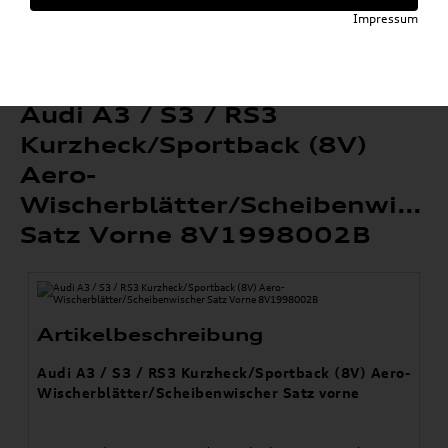
»
»
Wischerblätter
A3 / S3 / RS3
Impressum
Audi A3 / S3 / RS3 Kurzheck/Sportback (8V)
Aero-Wischerblätter/Scheibenwischer Satz
Vorne 8V1998002B
Audi A3 / S3 / RS3
Kurzheck/Sportback (8V)
Aero-
Wischerblätter/Scheibenwisch
Satz Vorne 8V1998002B
Artikelbeschreibung
Audi A3 / S3 / RS3 Kurzheck/Sportback (8V) Aero-
Wischerblätter/Scheibenwischer Satz vorne