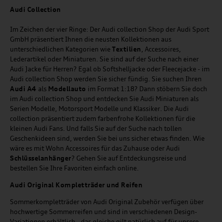
Audi
C
ollection
Im Zeichen der vier Ringe: Der Audi collection Shop der Audi Sport
GmbH präsentiert Ihnen die neusten Kollektionen aus
unterschiedlichen Kategorien wie
Textilien
, Accessoires,
Lederartikel oder Miniaturen. Sie sind auf der Suche nach einer
Audi Jacke für Herren? Egal ob Softshelljacke oder Fleecejacke - im
Audi collection Shop werden Sie sicher fündig. Sie suchen Ihren
Audi A4
als
Modellauto
im Format 1:18? Dann stöbern Sie doch
im Audi collection Shop und entdecken Sie Audi Miniaturen als
Serien Modelle, Motorsport Modelle und Klassiker. Die Audi
collection präsentiert zudem farbenfrohe Kollektionen für die
kleinen Audi Fans. Und falls Sie auf der Suche nach tollen
Geschenkideen sind, werden Sie bei uns sicher etwas finden. Wie
wäre es mit Wohn Accessoires für das Zuhause oder Audi
Schlüsselanhänger
? Gehen Sie auf Entdeckungsreise und
bestellen Sie Ihre Favoriten einfach online.
Audi Original Kompletträder und Reifen
Sommerkompletträder von Audi Original Zubehör verfügen über
hochwertige Sommerreifen und sind in verschiedenen Design-
Variationen erhältlich - das gleiche gilt natürlich auf für unsere