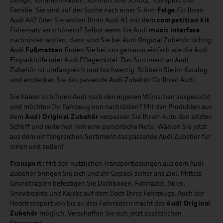
Design, Kommunikation, Komfort und Schutz, Transport und
Familie. Sie sind auf der Suche nach einer 5-Arm
Felge
für Ihren
Audi A4? Oder Sie wollen Ihren Audi A1 mit dem
competition kit
Foliensatz verschönern? Selbst wenn Sie Audi
music
interface
nachrüsten wollen, dann sind Sie bei Audi Original Zubehör richtig.
Audi
Fußmatten
finden Sie bei uns genauso einfach wie die Audi
Einparkhilfe oder Audi Pflegemittel. Das Sortiment an Audi
Zubehör ist umfangreich und hochwertig. Stöbern Sie im Katalog
und entdecken Sie das passende Audi Zubehör für Ihren Audi.
Sie haben sich Ihren Audi nach den eigenen Wünschen ausgesucht
und möchten Ihr Fahrzeug nun nachrüsten? Mit den Produkten aus
dem
Audi Original Zubehör
verpassen Sie Ihrem Auto den letzten
Schliff und verleihen ihm eine persönliche Note. Wählen Sie jetzt
aus dem umfangreichen Sortiment das passende Audi Zubehör für
innen und außen!
Transport:
Mit den nützlichen Transportlösungen aus dem Audi
Zubehör bringen Sie sich und Ihr Gepäck sicher ans Ziel. Mittels
Grundträgern befestigen Sie Dachboxen, Fahrräder, Skier,
Snowboards und Kajaks auf dem Dach Ihres Fahrzeugs. Auch der
Hecktransport von bis zu drei Fahrrädern macht das
Audi Original
Zubehör
möglich. Verschaffen Sie sich jetzt zusätzlichen