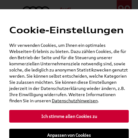
Cookie-Einstellungen
Menü
Telefon:
+49 (0)841 / 49 140
Wir verwenden Cookies, um Ihnen ein optimales
24h-Pannenhilfe:
+49 (0)171 / 870 72 87
Webseiten-Erlebnis zu bieten. Dazu zählen Cookies, die für
Öffnet in 7 Stunden, 23 Minuten
den Betrieb der Seite und für die Steuerung unserer
Verkauf:
Mo. - Fr. 08:00 - 19:00 Uhr Sa. 09:00 - 13:00 Uhr
kommerziellen Unternehmensziele notwendig sind, sowie
Service:
Mo. - Fr. 06:00 - 20:00 Uhr Sa. 08:00 - 13:00 Uhr
solche, die lediglich zu anonymen Statistikzwecken genutzt
werden. Sie können selbst entscheiden, welche Kategorien
Sie zulassen möchten. Sie können diese Einstellungen
jederzeit in der Datenschutzerklärung wieder ändern, z.B.
Ihre Einwilligung widerrufen. Weitere Informationen
teilen
Twitter
Instagram
WhatsApp
E-Mail
finden Sie in unseren
Datenschutzhinweisen
.
»
Audi Shop
% SALE
Ich stimme allen Cookies zu
Mein Kundenkonto
Warenkorb
Anpassen von Cookies