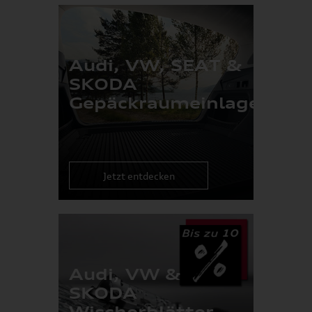
Audi, VW, SEAT &
SKODA
Gepäckraumeinlagen
Jetzt entdecken
Audi, VW &
SKODA
Wischerblätter