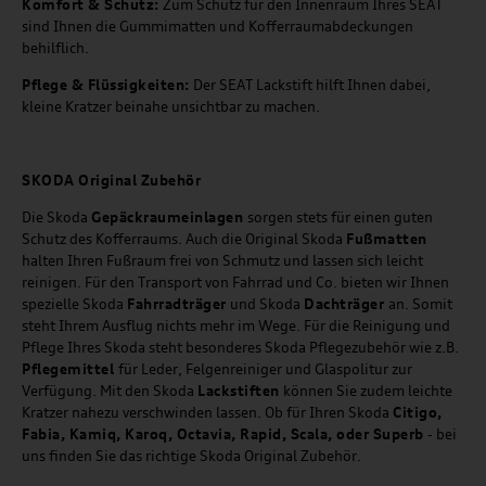
Komfort & Schutz:
Zum Schutz für den Innenraum Ihres SEAT
sind Ihnen die Gummimatten und Kofferraumabdeckungen
behilflich.
Pflege & Flüssigkeiten:
Der SEAT Lackstift hilft Ihnen dabei,
kleine Kratzer beinahe unsichtbar zu machen.
SKODA Original Zubehör
Die Skoda
Gepäckraumeinlagen
sorgen stets für einen guten
Schutz des Kofferraums. Auch die Original Skoda
Fußmatten
halten Ihren Fußraum frei von Schmutz und lassen sich leicht
reinigen. Für den Transport von Fahrrad und Co. bieten wir Ihnen
spezielle Skoda
Fahrradträger
und Skoda
Dachträger
an. Somit
steht Ihrem Ausflug nichts mehr im Wege. Für die Reinigung und
Pflege Ihres Skoda steht besonderes Skoda Pflegezubehör wie z.B.
Pflegemittel
für Leder, Felgenreiniger und Glaspolitur zur
Verfügung. Mit den Skoda
Lackstiften
können Sie zudem leichte
Kratzer nahezu verschwinden lassen. Ob für Ihren Skoda
Citigo,
Fabia, Kamiq, Karoq, Octavia, Rapid, Scala, oder Superb
- bei
uns finden Sie das richtige Skoda Original Zubehör.