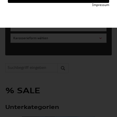
Artikel für ihr Modell
Impressum
Marke wählen
Modell wählen
Karosserieform wählen
% SALE
Unterkategorien