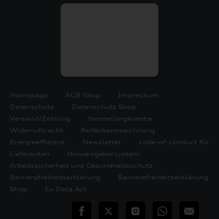
Homepage
AGB Shop
Impressum
Datenschutz
Datenschutz Shop
Versand/Zahlung
Herstellergarantie
Widerrufsrecht
Reifenkennzeichnung
Energieeffizienz
Newsletter
code-of-conduct für
Lieferanten
Hinweisgebersystem
Arbeitssicherheit und Gesundheitsschutz
Barrierefreiheitserklärung
Barrierefreiheitserklärung
Shop
Eu Data Act
teilen
Twitter
Instagram
WhatsApp
E-