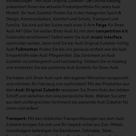
Vorstellungen - mit Audi Original Zubehör. Der Online Katalog
präsentiert Ihnen das aktuelle Produktportfolio für jedes Audi
Modell. Ihr Audi Zubehör finden Sie in den Kategorien Sport &
Design, Kommunikation, Komfort und Schutz, Transport und
Familie. Sie sind auf der Suche nach einer 5-Arm
Felge
für Ihren
Audi A4? Oder Sie wollen Ihren Audi A1 mit dem
competition kit
Foliensatz verschönern? Selbst wenn Sie Audi
music
interface
nachrüsten wollen, dann sind Sie bei Audi Original Zubehör richtig.
Audi
Fußmatten
finden Sie bei uns genauso einfach wie die Audi
Einparkhilfe oder Audi Pflegemittel. Das Sortiment an Audi
Zubehör ist umfangreich und hochwertig. Stöbern Sie im Katalog
und entdecken Sie das passende Audi Zubehör für Ihren Audi.
Sie haben sich Ihren Audi nach den eigenen Wünschen ausgesucht
und möchten Ihr Fahrzeug nun nachrüsten? Mit den Produkten aus
dem
Audi Original Zubehör
verpassen Sie Ihrem Auto den letzten
Schliff und verleihen ihm eine persönliche Note. Wählen Sie jetzt
aus dem umfangreichen Sortiment das passende Audi Zubehör für
innen und außen!
Transport:
Mit den nützlichen Transportlösungen aus dem Audi
Zubehör bringen Sie sich und Ihr Gepäck sicher ans Ziel. Mittels
Grundträgern befestigen Sie Dachboxen, Fahrräder, Skier,