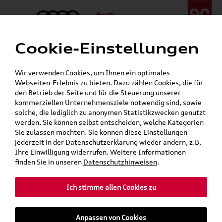
Cookie-Einstellungen
Menü
Telefon:
+49 (0)841 / 49 140
Wir verwenden Cookies, um Ihnen ein optimales
24h-Pannenhilfe:
+49 (0)171 / 870 72 87
Webseiten-Erlebnis zu bieten. Dazu zählen Cookies, die für
Gerade geöffnet
den Betrieb der Seite und für die Steuerung unserer
Verkauf:
Mo. - Fr. 08:00 - 19:00 Uhr Sa. 09:00 - 13:00 Uhr
kommerziellen Unternehmensziele notwendig sind, sowie
Service:
Mo. - Fr. 06:00 - 20:00 Uhr Sa. 08:00 - 13:00 Uhr
solche, die lediglich zu anonymen Statistikzwecken genutzt
werden. Sie können selbst entscheiden, welche Kategorien
Sie zulassen möchten. Sie können diese Einstellungen
jederzeit in der Datenschutzerklärung wieder ändern, z.B.
Ihre Einwilligung widerrufen. Weitere Informationen
teilen
Twitter
Instagram
WhatsApp
E-Mail
finden Sie in unseren
Datenschutzhinweisen
.
Ich stimme allen Cookies zu
Für die gegebenen Parameter wurde kein Artikel oder keine Artikelvariante gefunden.
Zurück
Anpassen von Cookies