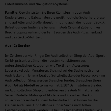
Entertainment- und Navigations-Systeme!
Familie:
Gewährleisten Sie Ihren Kleinsten mit den Audi
Kindersitzen und Babyschalen die größtmögliche Sicherheit. Diese
sind auf Alter und Größe abgestimmt und auch die nötigen ISOFIX
Befestigungen finden Sie bei uns im Audi Original Zubehör. Für
Beschäftigung während der Fahrt sorgen das Audi Plüschlenkrad
und das Gecko-Stofftier.
Audi
C
ollection
Im Zeichen der vier Ringe: Der Audi collection Shop der Audi Sport
GmbH präsentiert Ihnen die neusten Kollektionen aus
unterschiedlichen Kategorien wie
Textilien
, Accessoires,
Lederartikel oder Miniaturen. Sie sind auf der Suche nach einer
Audi Jacke für Herren? Egal ob Softshelljacke oder Fleecejacke - im
Audi collection Shop werden Sie sicher fündig. Sie suchen Ihren
Audi A4
als
Modellauto
im Format 1:18? Dann stöbern Sie doch
im Audi collection Shop und entdecken Sie Audi Miniaturen als
Serien Modelle, Motorsport Modelle und Klassiker. Die Audi
collection präsentiert zudem farbenfrohe Kollektionen für die
kleinen Audi Fans. Und falls Sie auf der Suche nach tollen
Geschenkideen sind, werden Sie bei uns sicher etwas finden. Wie