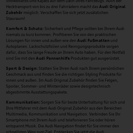
Snowboards und Kajaks auf dem Dach Ihres Fahrzeugs. Auch der
Hecktransport von bis zu drei Fahrrädern macht das
Audi Original
Zubehör
möglich. Verschaffen Sie sich jetzt zusätzlichen
Stauraum!
Komfort & Schutz:
Sicherheit und Pflege sollten bei Ihrem Audi
niemals zu kurz kommen. Profitieren Sie von den praktischen
Lösungen für innen und außen wie den
Audi Fußmatten
und
Autoplanen. Lackschutzfolien und Reinigungsprodukte sorgen
dafür, dass Sie lange Freude an Ihrem Auto haben. Für den Notfall
sind Sie mit den
Audi Pannenhilfe
Produkten gut ausgerüstet.
Sport & Design:
Statten Sie Ihren Audi nach Ihrem persönlichen
Geschmack aus und finden Sie die richtigen Styling Produkte für
innen und außen. Im Audi Original Zubehör finden Sie Felgen,
Spoiler, Sommer- und Winterräder sowie designtechnisch
abgestimmte Ausstattungspakete.
Kommunikation:
Sorgen Sie für beste Unterhaltung für sich und
Ihre Mitfahrer mit dem Audi Original Zubehör aus den Bereichen
Multimedia, Kommunikation und Navigation. Verbinden Sie Ihr
Smartphone mit Ihrem Audi und telefonieren Sie oder hören
entspannt Musik. Die Audi Navigation findet für Sie immer den
schnellsten Weg zum Ziel. Entdecken Sie jetzt die Audi