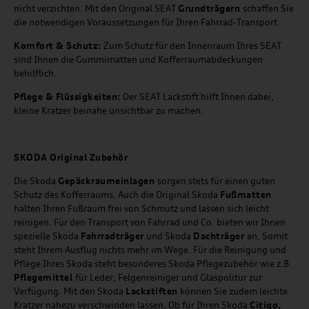
nicht verzichten. Mit den Original SEAT
Grundträgern
schaffen Sie
die notwendigen Voraussetzungen für Ihren Fahrrad-Transport.
Komfort & Schutz:
Zum Schutz für den Innenraum Ihres SEAT
sind Ihnen die Gummimatten und Kofferraumabdeckungen
behilflich.
Pflege & Flüssigkeiten:
Der SEAT Lackstift hilft Ihnen dabei,
kleine Kratzer beinahe unsichtbar zu machen.
SKODA Original Zubehör
Die Skoda
Gepäckraumeinlagen
sorgen stets für einen guten
Schutz des Kofferraums. Auch die Original Skoda
Fußmatten
halten Ihren Fußraum frei von Schmutz und lassen sich leicht
reinigen. Für den Transport von Fahrrad und Co. bieten wir Ihnen
spezielle Skoda
Fahrradträger
und Skoda
Dachträger
an. Somit
steht Ihrem Ausflug nichts mehr im Wege. Für die Reinigung und
Pflege Ihres Skoda steht besonderes Skoda Pflegezubehör wie z.B.
Pflegemittel
für Leder, Felgenreiniger und Glaspolitur zur
Verfügung. Mit den Skoda
Lackstiften
können Sie zudem leichte
Kratzer nahezu verschwinden lassen. Ob für Ihren Skoda
Citigo,