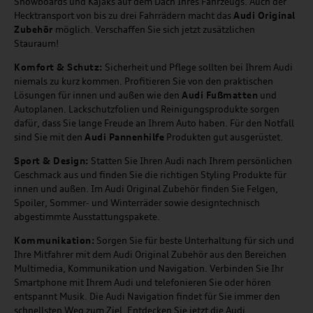
Snowboards und Kajaks auf dem Dach Ihres Fahrzeugs. Auch der
Hecktransport von bis zu drei Fahrrädern macht das
Audi Original
Zubehör
möglich. Verschaffen Sie sich jetzt zusätzlichen
Stauraum!
Komfort & Schutz:
Sicherheit und Pflege sollten bei Ihrem Audi
niemals zu kurz kommen. Profitieren Sie von den praktischen
Lösungen für innen und außen wie den
Audi Fußmatten
und
Autoplanen. Lackschutzfolien und Reinigungsprodukte sorgen
dafür, dass Sie lange Freude an Ihrem Auto haben. Für den Notfall
sind Sie mit den
Audi Pannenhilfe
Produkten gut ausgerüstet.
Sport & Design:
Statten Sie Ihren Audi nach Ihrem persönlichen
Geschmack aus und finden Sie die richtigen Styling Produkte für
innen und außen. Im Audi Original Zubehör finden Sie Felgen,
Spoiler, Sommer- und Winterräder sowie designtechnisch
abgestimmte Ausstattungspakete.
Kommunikation:
Sorgen Sie für beste Unterhaltung für sich und
Ihre Mitfahrer mit dem Audi Original Zubehör aus den Bereichen
Multimedia, Kommunikation und Navigation. Verbinden Sie Ihr
Smartphone mit Ihrem Audi und telefonieren Sie oder hören
entspannt Musik. Die Audi Navigation findet für Sie immer den
schnellsten Weg zum Ziel. Entdecken Sie jetzt die Audi