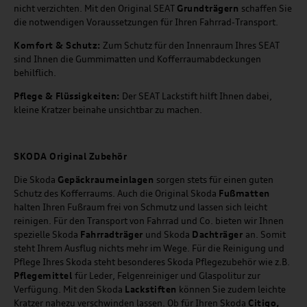
nicht verzichten. Mit den Original SEAT
Grundträgern
schaffen Sie
die notwendigen Voraussetzungen für Ihren Fahrrad-Transport.
Komfort & Schutz:
Zum Schutz für den Innenraum Ihres SEAT
sind Ihnen die Gummimatten und Kofferraumabdeckungen
behilflich.
Pflege & Flüssigkeiten:
Der SEAT Lackstift hilft Ihnen dabei,
kleine Kratzer beinahe unsichtbar zu machen.
SKODA Original Zubehör
Die Skoda
Gepäckraumeinlagen
sorgen stets für einen guten
Schutz des Kofferraums. Auch die Original Skoda
Fußmatten
halten Ihren Fußraum frei von Schmutz und lassen sich leicht
reinigen. Für den Transport von Fahrrad und Co. bieten wir Ihnen
spezielle Skoda
Fahrradträger
und Skoda
Dachträger
an. Somit
steht Ihrem Ausflug nichts mehr im Wege. Für die Reinigung und
Pflege Ihres Skoda steht besonderes Skoda Pflegezubehör wie z.B.
Pflegemittel
für Leder, Felgenreiniger und Glaspolitur zur
Verfügung. Mit den Skoda
Lackstiften
können Sie zudem leichte
Kratzer nahezu verschwinden lassen. Ob für Ihren Skoda
Citigo,