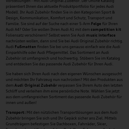
Vorstellungen - mit Audi Original Zubehör. Der Online Katalog
präsentiert Ihnen das aktuelle Produktportfolio für jedes Audi
Modell. Ihr Audi Zubehör finden Sie in den Kategorien Sport &
Design, Kommunikation, Komfort und Schutz, Transport und
Familie. Sie sind auf der Suche nach einer 5-Arm
Felge
für Ihren
Audi A4? Oder Sie wollen Ihren Audi A1 mit dem
competition kit
Foliensatz verschönern? Selbst wenn Sie Audi
music
interface
nachrüsten wollen, dann sind Sie bei Audi Original Zubehör richtig.
Audi
Fußmatten
finden Sie bei uns genauso einfach wie die Audi
Einparkhilfe oder Audi Pflegemittel. Das Sortiment an Audi
Zubehör ist umfangreich und hochwertig. Stöbern Sie im Katalog
und entdecken Sie das passende Audi Zubehör für Ihren Audi.
Sie haben sich Ihren Audi nach den eigenen Wünschen ausgesucht
und möchten Ihr Fahrzeug nun nachrüsten? Mit den Produkten aus
dem
Audi Original Zubehör
verpassen Sie Ihrem Auto den letzten
Schliff und verleihen ihm eine persönliche Note. Wählen Sie jetzt
aus dem umfangreichen Sortiment das passende Audi Zubehör für
innen und außen!
Transport:
Mit den nützlichen Transportlösungen aus dem Audi
Zubehör bringen Sie sich und Ihr Gepäck sicher ans Ziel. Mittels
Grundträgern befestigen Sie Dachboxen, Fahrräder, Skier,