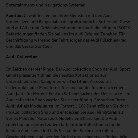
Entertainment- und Navigations-Systeme!
Familie:
Gewährleisten Sie Ihren Kleinsten mit den Audi
Kindersitzen und Babyschalen die größtmögliche Sicherheit. Diese
sind auf Alter und Größe abgestimmt und auch die nötigen ISOFIX
Befestigungen finden Sie bei uns im Audi Original Zubehör. Für
Beschäftigung während der Fahrt sorgen das Audi Plüschlenkrad
und das Gecko-Stofftier.
Audi
C
ollection
Im Zeichen der vier Ringe: Der Audi collection Shop der Audi Sport
GmbH präsentiert Ihnen die neusten Kollektionen aus
unterschiedlichen Kategorien wie
Textilien
, Accessoires,
Lederartikel oder Miniaturen. Sie sind auf der Suche nach einer
Audi Jacke für Herren? Egal ob Softshelljacke oder Fleecejacke - im
Audi collection Shop werden Sie sicher fündig. Sie suchen Ihren
Audi A4
als
Modellauto
im Format 1:18? Dann stöbern Sie doch
im Audi collection Shop und entdecken Sie Audi Miniaturen als
Serien Modelle, Motorsport Modelle und Klassiker. Die Audi
collection präsentiert zudem farbenfrohe Kollektionen für die
kleinen Audi Fans. Und falls Sie auf der Suche nach tollen
Geschenkideen sind, werden Sie bei uns sicher etwas finden. Wie