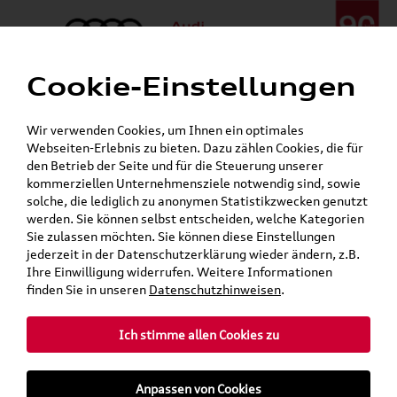
Cookie-Einstellungen
Menü
Telefon:
+49 (0)841 / 49 140
Wir verwenden Cookies, um Ihnen ein optimales
24h-Pannenhilfe:
+49 (0)171 / 870 72 87
Webseiten-Erlebnis zu bieten. Dazu zählen Cookies, die für
Öffnet in 2 Stunden, 47 Minuten
den Betrieb der Seite und für die Steuerung unserer
Verkauf:
Mo. - Fr. 08:00 - 19:00 Uhr Sa. 09:00 - 13:00 Uhr
kommerziellen Unternehmensziele notwendig sind, sowie
Service:
Mo. - Fr. 06:00 - 20:00 Uhr Sa. 08:00 - 13:00 Uhr
solche, die lediglich zu anonymen Statistikzwecken genutzt
werden. Sie können selbst entscheiden, welche Kategorien
Sie zulassen möchten. Sie können diese Einstellungen
jederzeit in der Datenschutzerklärung wieder ändern, z.B.
Ihre Einwilligung widerrufen. Weitere Informationen
teilen
Twitter
Instagram
WhatsApp
E-Mail
finden Sie in unseren
Datenschutzhinweisen
.
Ich stimme allen Cookies zu
Für die gegebenen Parameter wurde kein Artikel oder keine Artikelvariante gefunden.
Zurück
Anpassen von Cookies