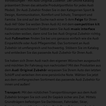
Vorstellungen - mit Audi Original Zubehör. Der Online Katalog
präsentiert Ihnen das aktuelle Produktportfolio für jedes Audi
Modell. Ihr Audi Zubehör finden Sie in den Kategorien Sport &
Design, Kommunikation, Komfort und Schutz, Transport und
Familie. Sie sind auf der Suche nach einer 5-Arm
Felge
für Ihren
Audi A4? Oder Sie wollen Ihren Audi A1 mit dem
competition kit
Foliensatz verschönern? Selbst wenn Sie Audi
music
interface
nachrüsten wollen, dann sind Sie bei Audi Original Zubehör richtig.
Audi
Fußmatten
finden Sie bei uns genauso einfach wie die Audi
Einparkhilfe oder Audi Pflegemittel. Das Sortiment an Audi
Zubehör ist umfangreich und hochwertig. Stöbern Sie im Katalog
und entdecken Sie das passende Audi Zubehör für Ihren Audi.
Sie haben sich Ihren Audi nach den eigenen Wünschen ausgesucht
und möchten Ihr Fahrzeug nun nachrüsten? Mit den Produkten aus
dem
Audi Original Zubehör
verpassen Sie Ihrem Auto den letzten
Schliff und verleihen ihm eine persönliche Note. Wählen Sie jetzt
aus dem umfangreichen Sortiment das passende Audi Zubehör für
innen und außen!
Transport:
Mit den nützlichen Transportlösungen aus dem Audi
Zubehör bringen Sie sich und Ihr Gepäck sicher ans Ziel. Mittels
Grundträgern befestigen Sie Dachboxen, Fahrräder, Skier,