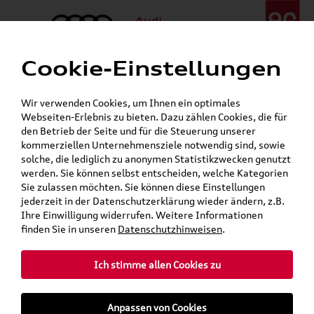
Cookie-Einstellungen
Menü
Telefon:
+49 (0)841 / 49 140
Wir verwenden Cookies, um Ihnen ein optimales
24h-Pannenhilfe:
+49 (0)171 / 870 72 87
Webseiten-Erlebnis zu bieten. Dazu zählen Cookies, die für
Gerade geschlossen
den Betrieb der Seite und für die Steuerung unserer
Verkauf:
Mo. - Fr. 08:00 - 19:00 Uhr Sa. 09:00 - 13:00 Uhr
kommerziellen Unternehmensziele notwendig sind, sowie
Service:
Mo. - Fr. 06:00 - 20:00 Uhr Sa. 08:00 - 13:00 Uhr
solche, die lediglich zu anonymen Statistikzwecken genutzt
werden. Sie können selbst entscheiden, welche Kategorien
Sie zulassen möchten. Sie können diese Einstellungen
jederzeit in der Datenschutzerklärung wieder ändern, z.B.
Ihre Einwilligung widerrufen. Weitere Informationen
teilen
Twitter
Instagram
WhatsApp
E-Mail
finden Sie in unseren
Datenschutzhinweisen
.
Ich stimme allen Cookies zu
Für die gegebenen Parameter wurde kein Artikel oder keine Artikelvariante gefunden.
Zurück
Anpassen von Cookies