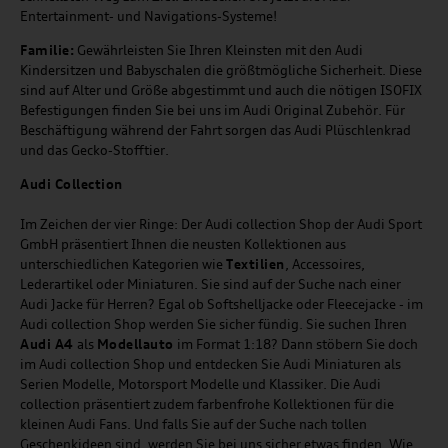
Entertainment- und Navigations-Systeme!
Familie:
Gewährleisten Sie Ihren Kleinsten mit den Audi
Kindersitzen und Babyschalen die größtmögliche Sicherheit. Diese
sind auf Alter und Größe abgestimmt und auch die nötigen ISOFIX
Befestigungen finden Sie bei uns im Audi Original Zubehör. Für
Beschäftigung während der Fahrt sorgen das Audi Plüschlenkrad
und das Gecko-Stofftier.
Audi
C
ollection
Im Zeichen der vier Ringe: Der Audi collection Shop der Audi Sport
GmbH präsentiert Ihnen die neusten Kollektionen aus
unterschiedlichen Kategorien wie
Textilien
, Accessoires,
Lederartikel oder Miniaturen. Sie sind auf der Suche nach einer
Audi Jacke für Herren? Egal ob Softshelljacke oder Fleecejacke - im
Audi collection Shop werden Sie sicher fündig. Sie suchen Ihren
Audi A4
als
Modellauto
im Format 1:18? Dann stöbern Sie doch
im Audi collection Shop und entdecken Sie Audi Miniaturen als
Serien Modelle, Motorsport Modelle und Klassiker. Die Audi
collection präsentiert zudem farbenfrohe Kollektionen für die
kleinen Audi Fans. Und falls Sie auf der Suche nach tollen
Geschenkideen sind, werden Sie bei uns sicher etwas finden. Wie