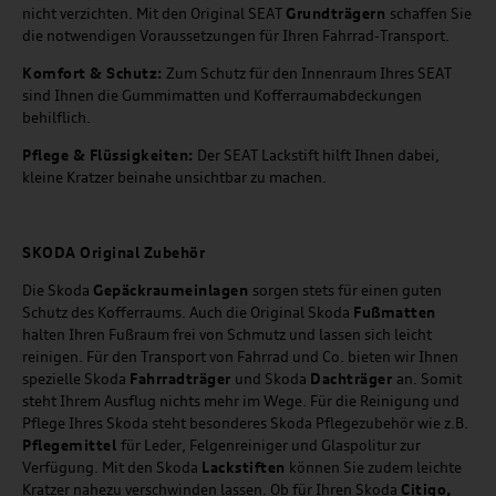
nicht verzichten. Mit den Original SEAT
Grundträgern
schaffen Sie
die notwendigen Voraussetzungen für Ihren Fahrrad-Transport.
Komfort & Schutz:
Zum Schutz für den Innenraum Ihres SEAT
sind Ihnen die Gummimatten und Kofferraumabdeckungen
behilflich.
Pflege & Flüssigkeiten:
Der SEAT Lackstift hilft Ihnen dabei,
kleine Kratzer beinahe unsichtbar zu machen.
SKODA Original Zubehör
Die Skoda
Gepäckraumeinlagen
sorgen stets für einen guten
Schutz des Kofferraums. Auch die Original Skoda
Fußmatten
halten Ihren Fußraum frei von Schmutz und lassen sich leicht
reinigen. Für den Transport von Fahrrad und Co. bieten wir Ihnen
spezielle Skoda
Fahrradträger
und Skoda
Dachträger
an. Somit
steht Ihrem Ausflug nichts mehr im Wege. Für die Reinigung und
Pflege Ihres Skoda steht besonderes Skoda Pflegezubehör wie z.B.
Pflegemittel
für Leder, Felgenreiniger und Glaspolitur zur
Verfügung. Mit den Skoda
Lackstiften
können Sie zudem leichte
Kratzer nahezu verschwinden lassen. Ob für Ihren Skoda
Citigo,