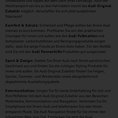
Snowboards und Kajaks auf dem Dach Ihres Fahrzeugs. Auch der
Hecktransport von bis zu drei Fahrrädern macht das
Audi Original
Zubehör
möglich. Verschaffen Sie sich jetzt zusätzlichen
Stauraum!
Komfort & Schutz:
Sicherheit und Pflege sollten bei Ihrem Audi
niemals zu kurz kommen. Profitieren Sie von den praktischen
Lösungen für innen und außen wie den
Audi Fußmatten
und
Autoplanen. Lackschutzfolien und Reinigungsprodukte sorgen
dafür, dass Sie lange Freude an Ihrem Auto haben. Für den Notfall
sind Sie mit den
Audi Pannenhilfe
Produkten gut ausgerüstet.
Sport & Design:
Statten Sie Ihren Audi nach Ihrem persönlichen
Geschmack aus und finden Sie die richtigen Styling Produkte für
innen und außen. Im Audi Original Zubehör finden Sie Felgen,
Spoiler, Sommer- und Winterräder sowie designtechnisch
abgestimmte Ausstattungspakete.
Kommunikation:
Sorgen Sie für beste Unterhaltung für sich und
Ihre Mitfahrer mit dem Audi Original Zubehör aus den Bereichen
Multimedia, Kommunikation und Navigation. Verbinden Sie Ihr
Smartphone mit Ihrem Audi und telefonieren Sie oder hören
entspannt Musik. Die Audi Navigation findet für Sie immer den
schnellsten Weg zum Ziel. Entdecken Sie jetzt die Audi