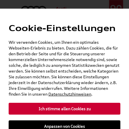
Cookie-Einstellungen
Menü
Telefon:
+49 (0)841 / 49 140
Wir verwenden Cookies, um Ihnen ein optimales
24h-Pannenhilfe:
+49 (0)171 / 870 72 87
Webseiten-Erlebnis zu bieten. Dazu zählen Cookies, die für
Gerade geöffnet
den Betrieb der Seite und für die Steuerung unserer
Verkauf:
Mo. - Fr. 08:00 - 19:00 Uhr Sa. 09:00 - 13:00 Uhr
kommerziellen Unternehmensziele notwendig sind, sowie
Service:
Mo. - Fr. 06:00 - 20:00 Uhr Sa. 08:00 - 13:00 Uhr
solche, die lediglich zu anonymen Statistikzwecken genutzt
werden. Sie können selbst entscheiden, welche Kategorien
Sie zulassen möchten. Sie können diese Einstellungen
jederzeit in der Datenschutzerklärung wieder ändern, z.B.
Ihre Einwilligung widerrufen. Weitere Informationen
teilen
Twitter
Instagram
WhatsApp
E-Mail
finden Sie in unseren
Datenschutzhinweisen
.
Ich stimme allen Cookies zu
Für die gegebenen Parameter wurde kein Artikel oder keine Artikelvariante gefunden.
Zurück
Anpassen von Cookies