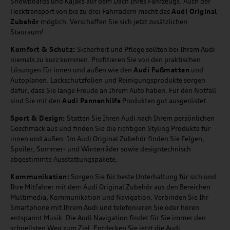
Snowboards und Kajaks auf dem Dach Ihres Fahrzeugs. Auch der
Hecktransport von bis zu drei Fahrrädern macht das
Audi Original
Zubehör
möglich. Verschaffen Sie sich jetzt zusätzlichen
Stauraum!
Komfort & Schutz:
Sicherheit und Pflege sollten bei Ihrem Audi
niemals zu kurz kommen. Profitieren Sie von den praktischen
Lösungen für innen und außen wie den
Audi Fußmatten
und
Autoplanen. Lackschutzfolien und Reinigungsprodukte sorgen
dafür, dass Sie lange Freude an Ihrem Auto haben. Für den Notfall
sind Sie mit den
Audi Pannenhilfe
Produkten gut ausgerüstet.
Sport & Design:
Statten Sie Ihren Audi nach Ihrem persönlichen
Geschmack aus und finden Sie die richtigen Styling Produkte für
innen und außen. Im Audi Original Zubehör finden Sie Felgen,
Spoiler, Sommer- und Winterräder sowie designtechnisch
abgestimmte Ausstattungspakete.
Kommunikation:
Sorgen Sie für beste Unterhaltung für sich und
Ihre Mitfahrer mit dem Audi Original Zubehör aus den Bereichen
Multimedia, Kommunikation und Navigation. Verbinden Sie Ihr
Smartphone mit Ihrem Audi und telefonieren Sie oder hören
entspannt Musik. Die Audi Navigation findet für Sie immer den
schnellsten Weg zum Ziel. Entdecken Sie jetzt die Audi