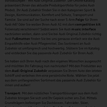
Vorstellungen - mit Audi Original Zubehör. Der Online Katalog
präsentiert Ihnen das aktuelle Produktportfolio für jedes Audi
Modell. Ihr Audi Zubehör finden Sie in den Kategorien Sport &
Design, Kommunikation, Komfort und Schutz, Transport und
Familie. Sie sind auf der Suche nach einer 5-Arm
Felge
für Ihren
Audi A4? Oder Sie wollen Ihren Audi A1 mit dem
competition kit
Foliensatz verschönern? Selbst wenn Sie Audi
music
interface
nachrüsten wollen, dann sind Sie bei Audi Original Zubehör richtig.
Audi
Fußmatten
finden Sie bei uns genauso einfach wie die Audi
Einparkhilfe oder Audi Pflegemittel. Das Sortiment an Audi
Zubehör ist umfangreich und hochwertig. Stöbern Sie im Katalog
und entdecken Sie das passende Audi Zubehör für Ihren Audi.
Sie haben sich Ihren Audi nach den eigenen Wünschen ausgesucht
und möchten Ihr Fahrzeug nun nachrüsten? Mit den Produkten aus
dem
Audi Original Zubehör
verpassen Sie Ihrem Auto den letzten
Schliff und verleihen ihm eine persönliche Note. Wählen Sie jetzt
aus dem umfangreichen Sortiment das passende Audi Zubehör für
innen und außen!
Transport:
Mit den nützlichen Transportlösungen aus dem Audi
Zubehör bringen Sie sich und Ihr Gepäck sicher ans Ziel. Mittels
Grundträgern befestigen Sie Dachboxen, Fahrräder, Skier,