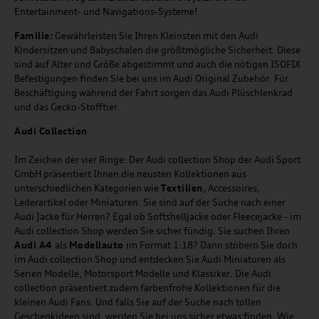
Entertainment- und Navigations-Systeme!
Familie:
Gewährleisten Sie Ihren Kleinsten mit den Audi
Kindersitzen und Babyschalen die größtmögliche Sicherheit. Diese
sind auf Alter und Größe abgestimmt und auch die nötigen ISOFIX
Befestigungen finden Sie bei uns im Audi Original Zubehör. Für
Beschäftigung während der Fahrt sorgen das Audi Plüschlenkrad
und das Gecko-Stofftier.
Audi
C
ollection
Im Zeichen der vier Ringe: Der Audi collection Shop der Audi Sport
GmbH präsentiert Ihnen die neusten Kollektionen aus
unterschiedlichen Kategorien wie
Textilien
, Accessoires,
Lederartikel oder Miniaturen. Sie sind auf der Suche nach einer
Audi Jacke für Herren? Egal ob Softshelljacke oder Fleecejacke - im
Audi collection Shop werden Sie sicher fündig. Sie suchen Ihren
Audi A4
als
Modellauto
im Format 1:18? Dann stöbern Sie doch
im Audi collection Shop und entdecken Sie Audi Miniaturen als
Serien Modelle, Motorsport Modelle und Klassiker. Die Audi
collection präsentiert zudem farbenfrohe Kollektionen für die
kleinen Audi Fans. Und falls Sie auf der Suche nach tollen
Geschenkideen sind, werden Sie bei uns sicher etwas finden. Wie