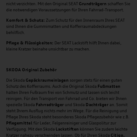
nicht verzichten. Mit den Original SEAT
Grundträgern
schaffen Sie
die notwendigen Voraussetzungen für Ihren Fahrrad-Transport.
Komfort & Schutz:
Zum Schutz für den Innenraum Ihres SEAT
sind Ihnen die Gummimatten und Kofferraumabdeckungen
behilflich.
Pflege & Flüssigkeiten:
Der SEAT Lackstift hilft Ihnen dabei,
kleine Kratzer beinahe unsichtbar zu machen.
SKODA Original Zubehör
Die Skoda
Gepäckraumeinlagen
sorgen stets für einen guten
Schutz des Kofferraums. Auch die Original Skoda
Fußmatten
halten Ihren Fußraum frei von Schmutz und lassen sich leicht
reinigen. Für den Transport von Fahrrad und Co. bieten wir Ihnen
spezielle Skoda
Fahrradträger
und Skoda
Dachträger
an. Somit
steht Ihrem Ausflug nichts mehr im Wege. Für die Reinigung und
Pflege Ihres Skoda steht besonderes Skoda Pflegezubehör wie z.B.
Pflegemittel
für Leder, Felgenreiniger und Glaspolitur zur
Verfügung. Mit den Skoda
Lackstiften
können Sie zudem leichte
Kratzer nahezu verschwinden lassen. Ob für Ihren Skoda
Citigo,