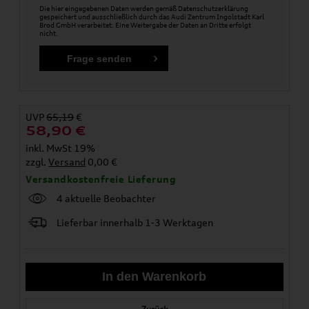
Die hier eingegebenen Daten werden gemäß
Datenschutzerklärung
gespeichert und ausschließlich durch das Audi Zentrum Ingolstadt Karl
Brod GmbH verarbeitet. Eine Weitergabe der Daten an Dritte erfolgt
nicht.
UVP
65,19
€
58,90
€
inkl. MwSt 19%
zzgl.
Versand
0,00 €
Versandkostenfreie Lieferung
4 aktuelle Beobachter
Lieferbar innerhalb 1-3 Werktagen