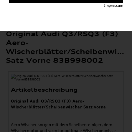
»
»
Wischerblätter
Q3 / RSQ3
Impressum
Original Audi Q3/RSQ3 (F3) Aero-
Wischerblätter/Scheibenwischer Satz Vorne
83B998002
Original Audi Q3/RSQ3 (F3)
Aero-
Wischerblätter/Scheibenwisch
Satz Vorne 83B998002
Artikelbeschreibung
Original Audi Q3/RSQ3 (F3) Aero-
Wischerblätter/Scheibenwischer Satz vorne
Aero Wischer sorgen mit dem Scheibenreiniger, dem
Wischermotor und -arm für optimale Wischergebnisse