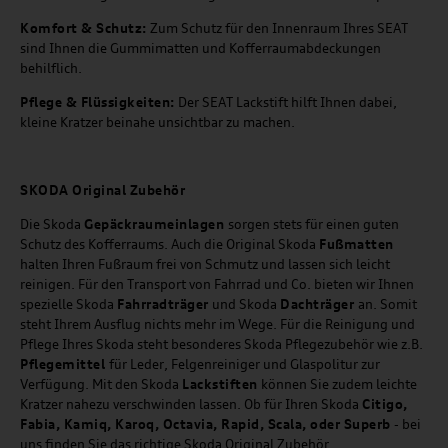
Komfort & Schutz:
Zum Schutz für den Innenraum Ihres SEAT
sind Ihnen die Gummimatten und Kofferraumabdeckungen
behilflich.
Pflege & Flüssigkeiten:
Der SEAT Lackstift hilft Ihnen dabei,
kleine Kratzer beinahe unsichtbar zu machen.
SKODA Original Zubehör
Die Skoda
Gepäckraumeinlagen
sorgen stets für einen guten
Schutz des Kofferraums. Auch die Original Skoda
Fußmatten
halten Ihren Fußraum frei von Schmutz und lassen sich leicht
reinigen. Für den Transport von Fahrrad und Co. bieten wir Ihnen
spezielle Skoda
Fahrradträger
und Skoda
Dachträger
an. Somit
steht Ihrem Ausflug nichts mehr im Wege. Für die Reinigung und
Pflege Ihres Skoda steht besonderes Skoda Pflegezubehör wie z.B.
Pflegemittel
für Leder, Felgenreiniger und Glaspolitur zur
Verfügung. Mit den Skoda
Lackstiften
können Sie zudem leichte
Kratzer nahezu verschwinden lassen. Ob für Ihren Skoda
Citigo,
Fabia, Kamiq, Karoq, Octavia, Rapid, Scala, oder Superb
- bei
uns finden Sie das richtige Skoda Original Zubehör.