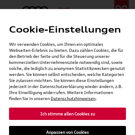
Cookie-Einstellungen
Menü
Telefon:
+49 (0)841 / 49 140
Wir verwenden Cookies, um Ihnen ein optimales
24h-Pannenhilfe:
+49 (0)171 / 870 72 87
Webseiten-Erlebnis zu bieten. Dazu zählen Cookies, die für
Gerade geöffnet
den Betrieb der Seite und für die Steuerung unserer
Verkauf:
Mo. - Fr. 08:00 - 19:00 Uhr Sa. 09:00 - 13:00 Uhr
kommerziellen Unternehmensziele notwendig sind, sowie
Service:
Mo. - Fr. 06:00 - 20:00 Uhr Sa. 08:00 - 13:00 Uhr
solche, die lediglich zu anonymen Statistikzwecken genutzt
werden. Sie können selbst entscheiden, welche Kategorien
Sie zulassen möchten. Sie können diese Einstellungen
jederzeit in der Datenschutzerklärung wieder ändern, z.B.
Ihre Einwilligung widerrufen. Weitere Informationen
teilen
Twitter
Instagram
WhatsApp
E-Mail
finden Sie in unseren
Datenschutzhinweisen
.
Ich stimme allen Cookies zu
»
»
Audi Shop
Audi Original Teile
Anpassen von Cookies