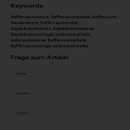
Keywords
Kofferraumwanne
,
Kofferraumschutz
,
Kofferraum
,
Hundewanne
,
Kofferraummatte
,
Gepäckraumschale
,
Gepäckraumwanne
,
Gepäckraumeinlage
,
Laderaumschale
,
Laderaumwanne
,
Kofferraumschale
,
Kofferraumeinlage
,
antirutschmatte
Frage zum Artikel
Name
Telefon
E-Mail*