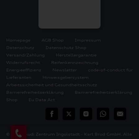
Homepage
AGB Shop
Impressum
Datenschutz
Datenschutz Shop
Versand/Zahlung
Herstellergarantie
Widerrufsrecht
Reifenkennzeichnung
Energieeffizienz
Newsletter
code-of-conduct für
Lieferanten
Hinweisgebersystem
Arbeitssicherheit und Gesundheitsschutz
Barrierefreiheitserklärung
Barrierefreiheitserklärung
Shop
Eu Data Act
teilen
Twitter
Instagram
WhatsApp
E-
Mail
© 2026 Audi Zentrum Ingolstadt - Karl Brod GmbH. Alle