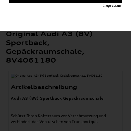
»
Komfort & Schutz
Gepäckraumeinlagen
Impressum
»
»
A3 / S3 / RS3
Original Audi A3 (8V) Sportback,
Gepäckraumschale, 8V4061180
Original Audi A3 (8V)
Sportback,
Gepäckraumschale,
8V4061180
Artikelbeschreibung
Audi A3 (8V) Sportback Gepäckraumschale
Schützt Ihren Kofferraum vor Verschmutzung und
verhindert das Verrutschen von Transportgut.