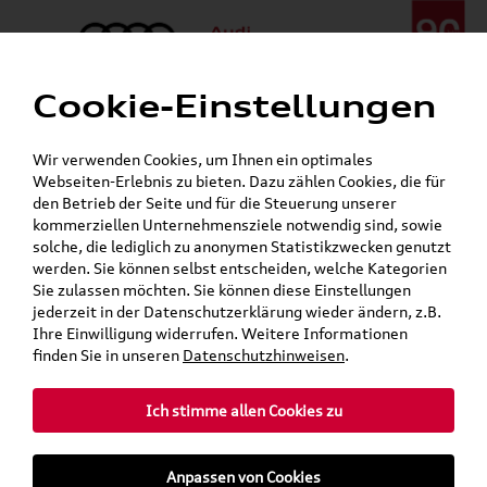
Cookie-Einstellungen
Menü
Telefon:
+49 (0)841 / 49 140
Wir verwenden Cookies, um Ihnen ein optimales
24h-Pannenhilfe:
+49 (0)171 / 870 72 87
Webseiten-Erlebnis zu bieten. Dazu zählen Cookies, die für
Öffnet in 6 Stunden, 3 Minuten
den Betrieb der Seite und für die Steuerung unserer
Verkauf:
Mo. - Fr. 08:00 - 19:00 Uhr Sa. 09:00 - 13:00 Uhr
kommerziellen Unternehmensziele notwendig sind, sowie
Service:
Mo. - Fr. 06:00 - 20:00 Uhr Sa. 08:00 - 13:00 Uhr
solche, die lediglich zu anonymen Statistikzwecken genutzt
werden. Sie können selbst entscheiden, welche Kategorien
Sie zulassen möchten. Sie können diese Einstellungen
jederzeit in der Datenschutzerklärung wieder ändern, z.B.
Ihre Einwilligung widerrufen. Weitere Informationen
teilen
Twitter
Instagram
WhatsApp
E-Mail
finden Sie in unseren
Datenschutzhinweisen
.
Ich stimme allen Cookies zu
»
»
Audi Shop
Audi Original Zubehör
Anpassen von Cookies