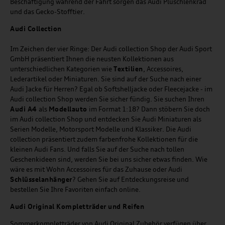
Beschäftigung während der Fahrt sorgen das Audi Plüschlenkrad
und das Gecko-Stofftier.
Audi
C
ollection
Im Zeichen der vier Ringe: Der Audi collection Shop der Audi Sport
GmbH präsentiert Ihnen die neusten Kollektionen aus
unterschiedlichen Kategorien wie
Textilien
, Accessoires,
Lederartikel oder Miniaturen. Sie sind auf der Suche nach einer
Audi Jacke für Herren? Egal ob Softshelljacke oder Fleecejacke - im
Audi collection Shop werden Sie sicher fündig. Sie suchen Ihren
Audi A4
als
Modellauto
im Format 1:18? Dann stöbern Sie doch
im Audi collection Shop und entdecken Sie Audi Miniaturen als
Serien Modelle, Motorsport Modelle und Klassiker. Die Audi
collection präsentiert zudem farbenfrohe Kollektionen für die
kleinen Audi Fans. Und falls Sie auf der Suche nach tollen
Geschenkideen sind, werden Sie bei uns sicher etwas finden. Wie
wäre es mit Wohn Accessoires für das Zuhause oder Audi
Schlüsselanhänger
? Gehen Sie auf Entdeckungsreise und
bestellen Sie Ihre Favoriten einfach online.
Audi Original Kompletträder und Reifen
Sommerkompletträder von Audi Original Zubehör verfügen über