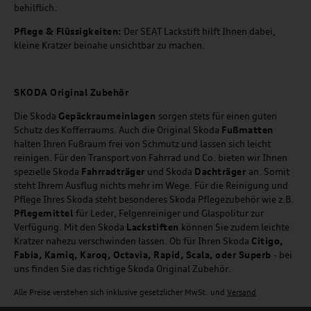
behilflich.
Pflege & Flüssigkeiten:
Der SEAT Lackstift hilft Ihnen dabei,
kleine Kratzer beinahe unsichtbar zu machen.
SKODA Original Zubehör
Die Skoda
Gepäckraumeinlagen
sorgen stets für einen guten
Schutz des Kofferraums. Auch die Original Skoda
Fußmatten
halten Ihren Fußraum frei von Schmutz und lassen sich leicht
reinigen. Für den Transport von Fahrrad und Co. bieten wir Ihnen
spezielle Skoda
Fahrradträger
und Skoda
Dachträger
an. Somit
steht Ihrem Ausflug nichts mehr im Wege. Für die Reinigung und
Pflege Ihres Skoda steht besonderes Skoda Pflegezubehör wie z.B.
Pflegemittel
für Leder, Felgenreiniger und Glaspolitur zur
Verfügung. Mit den Skoda
Lackstiften
können Sie zudem leichte
Kratzer nahezu verschwinden lassen. Ob für Ihren Skoda
Citigo,
Fabia, Kamiq, Karoq, Octavia, Rapid, Scala, oder Superb
- bei
uns finden Sie das richtige Skoda Original Zubehör.
Alle Preise verstehen sich inklusive gesetzlicher MwSt. und
Versand