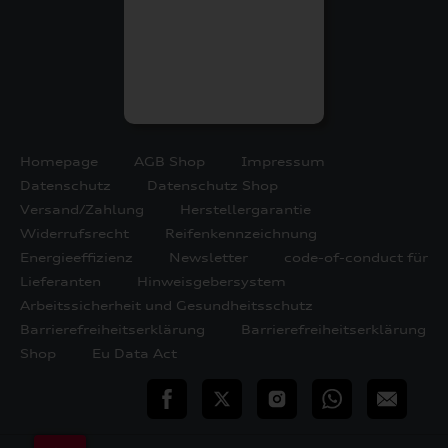
Homepage
AGB Shop
Impressum
Datenschutz
Datenschutz Shop
Versand/Zahlung
Herstellergarantie
Widerrufsrecht
Reifenkennzeichnung
Energieeffizienz
Newsletter
code-of-conduct für
Lieferanten
Hinweisgebersystem
Arbeitssicherheit und Gesundheitsschutz
Barrierefreiheitserklärung
Barrierefreiheitserklärung
Shop
Eu Data Act
teilen
Twitter
Instagram
WhatsApp
E-
Mail