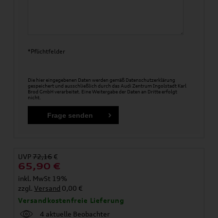
*Pflichtfelder
Die hier eingegebenen Daten werden gemäß
Datenschutzerklärung
gespeichert und ausschließlich durch das Audi Zentrum Ingolstadt Karl
Brod GmbH verarbeitet. Eine Weitergabe der Daten an Dritte erfolgt
nicht.
UVP
72,16
€
65,90
€
inkl. MwSt 19%
zzgl.
Versand
0,00 €
Versandkostenfreie Lieferung
4 aktuelle Beobachter