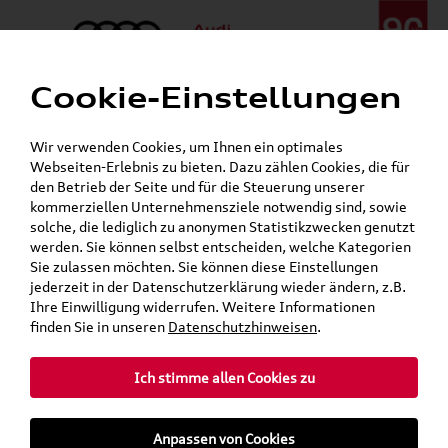
Cookie-Einstellungen
Menü
Telefon:
+49 (0)841 / 49 140
Wir verwenden Cookies, um Ihnen ein optimales
24h-Pannenhilfe:
+49 (0)171 / 870 72 87
Webseiten-Erlebnis zu bieten. Dazu zählen Cookies, die für
Gerade geschlossen
den Betrieb der Seite und für die Steuerung unserer
Verkauf:
Mo. - Fr. 08:00 - 19:00 Uhr Sa. 09:00 - 13:00 Uhr
kommerziellen Unternehmensziele notwendig sind, sowie
Service:
Mo. - Fr. 06:00 - 20:00 Uhr Sa. 08:00 - 13:00 Uhr
solche, die lediglich zu anonymen Statistikzwecken genutzt
werden. Sie können selbst entscheiden, welche Kategorien
Sie zulassen möchten. Sie können diese Einstellungen
jederzeit in der Datenschutzerklärung wieder ändern, z.B.
Ihre Einwilligung widerrufen. Weitere Informationen
teilen
Twitter
Instagram
WhatsApp
E-Mail
finden Sie in unseren
Datenschutzhinweisen
.
Ich stimme allen Cookies zu
»
»
Audi Shop
Audi Original Teile
Anpassen von Cookies